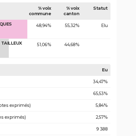
% voix
% voix
Statut
commune
canton
CQUES
48,94%
55,32%
Elu
 TAILLEUX
51,06%
44,68%
Eu
34,47%
65,53%
otes exprimés)
5,84%
es exprimés)
2,57%
9 388