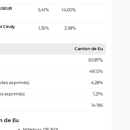
SSEUR
5,41%
14,00%
N Cindy
1,35%
3,38%
Canton de Eu
50,87%
49,13%
otes exprimés)
4,28%
es exprimés)
1,21%
14 196
n de Eu
Millebosc (76260)