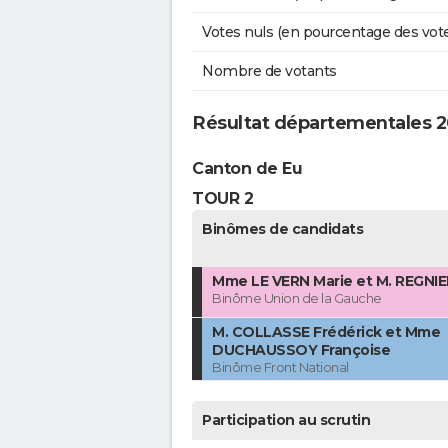
Votes nuls (en pourcentage des vot
Nombre de votants
Résultat départementales 20
Canton de Eu
TOUR 2
Binômes de candidats
Mme LE VERN Marie et M. REGNIE
Binôme Union de la Gauche
M. COLLASSE Frédérick et Mme
DUCHAUSSOY Françoise
Binôme Front National
Participation au scrutin