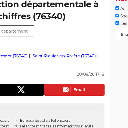
ection départementale à
Actu
 chiffres (76340)
Spo
Les 
rmont (76340)
Saint-Riquier-en-Rivière (76340)
20/06/26 17:18
Email
ncourt
Bureaux de vote à Fallencourt
ncourt
Fallencourt
(toutes les informations sur la ville)