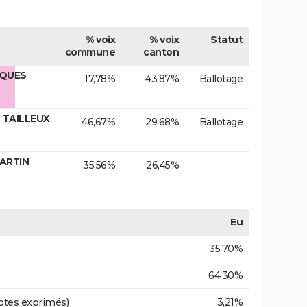
% voix
% voix
Statut
commune
canton
CQUES
17,78%
43,87%
Ballotage
 TAILLEUX
46,67%
29,68%
Ballotage
MARTIN
35,56%
26,45%
Eu
35,70%
64,30%
otes exprimés)
3,21%