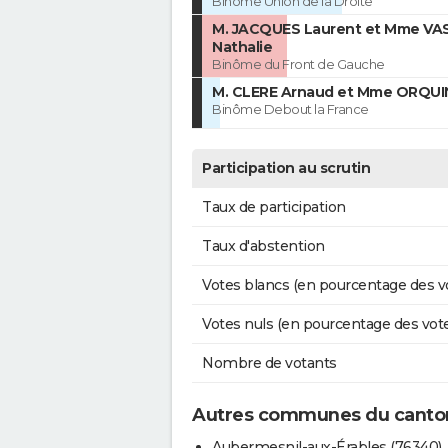
Binôme Union de la Droite
M. JACQUES Laurent et Mme VA
Nathalie
Binôme du Front de Gauche
M. CLERE Arnaud et Mme ORQUI
Binôme Debout la France
Participation au scrutin
Taux de participation
Taux d'abstention
Votes blancs (en pourcentage des v
Votes nuls (en pourcentage des vot
Nombre de votants
Autres communes du canto
Aubermesnil-aux-Érables (76340)