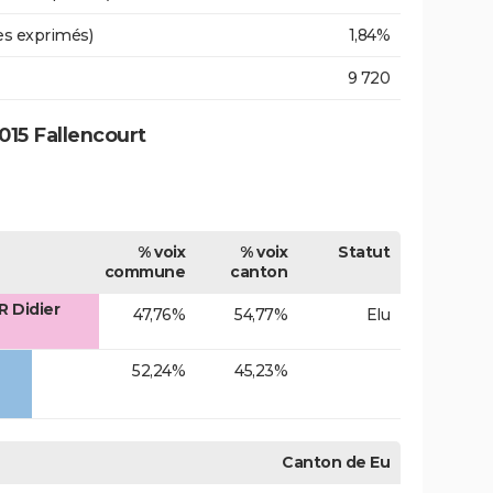
es exprimés)
1,84%
9 720
15 Fallencourt
% voix
% voix
Statut
commune
canton
R Didier
47,76%
54,77%
Elu
52,24%
45,23%
Canton de Eu