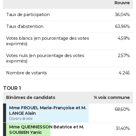
Rouvre
Taux de participation
36,04%
Taux d'abstention
63,96%
Votes blancs (en pourcentage des votes
4,59%
exprimés)
Votes nuls (en pourcentage des votes
2,57%
exprimés)
Nombre de votants
4 245
TOUR 1
Binômes de candidats
% voix commune
Mme FROUEL Marie-Françoise et M.
68,60%
LANGE Alain
Divers droite
Mme QUENNESSON Béatrice et M.
31,40%
SOUBIEN Yanic