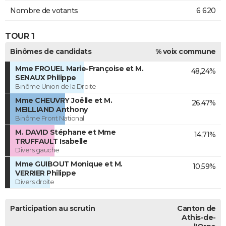
Nombre de votants
6 620
TOUR 1
Binômes de candidats
% voix commune
Mme FROUEL Marie-Françoise et M.
48,24%
SENAUX Philippe
Binôme Union de la Droite
Mme CHEUVRY Joëlle et M.
26,47%
MEILLIAND Anthony
Binôme Front National
M. DAVID Stéphane et Mme
14,71%
TRUFFAULT Isabelle
Divers gauche
Mme GUIBOUT Monique et M.
10,59%
VERRIER Philippe
Divers droite
Participation au scrutin
Canton de
Athis-de-