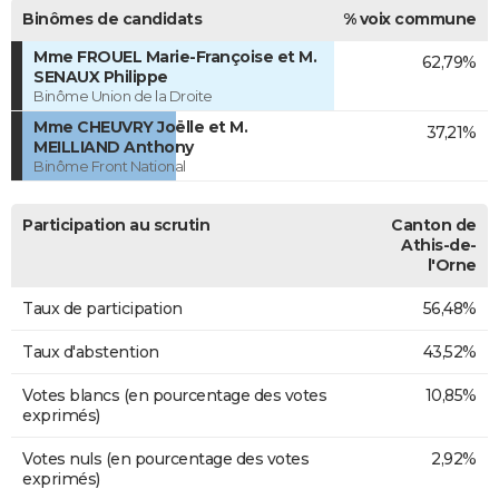
Binômes de candidats
% voix commune
Mme FROUEL Marie-Françoise et M.
62,79%
SENAUX Philippe
Binôme Union de la Droite
Mme CHEUVRY Joëlle et M.
37,21%
MEILLIAND Anthony
Binôme Front National
Participation au scrutin
Canton de
Athis-de-
l'Orne
Taux de participation
56,48%
Taux d'abstention
43,52%
Votes blancs (en pourcentage des votes
10,85%
exprimés)
Votes nuls (en pourcentage des votes
2,92%
exprimés)