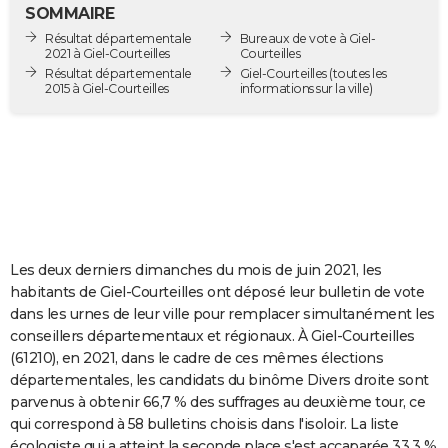
SOMMAIRE
City break
Voyage de noces
Climat
Destinations
Voyage nature
Forum
+
PHOTO
Résultat départementale
Bureaux de vote à Giel-
2021 à Giel-Courteilles
Courteilles
GUIDES D'ACHAT
Résultat départementale
Giel-Courteilles
(toutes les
2015 à Giel-Courteilles
informations sur la ville)
BONS PLANS
CARTE DE VOEUX
Carte Bonne année
Carte Pâques
Carte de Noël
Carte Saint-Valentin
Carte d'anniversaire
DICTIONNAIRE
Biographies
Expressions
Dictionnaire
Citations
Proverbes
PROGRAMME TV
COPAINS D'AVANT
Les deux derniers dimanches du mois de juin 2021, les
habitants de Giel-Courteilles ont déposé leur bulletin de vote
Se connecter
Collèges
Universités
Service militaire
S'inscrire
Lycées
Primaires
Entreprises
Avis de recherche
AVIS DE DÉCÈS
dans les urnes de leur ville pour remplacer simultanément les
conseillers départementaux et régionaux. À Giel-Courteilles
FORUM
(61210), en 2021, dans le cadre de ces mêmes élections
départementales, les candidats du binôme Divers droite sont
Lifestyle
Sport
Television
Cinema
Bricolage
Culture
Auto
Voyage
parvenus à obtenir 66,7 % des suffrages au deuxième tour, ce
qui correspond à 58 bulletins choisis dans l'isoloir. La liste
écologiste qui a atteint la seconde place s'est accaparée 33,3 %