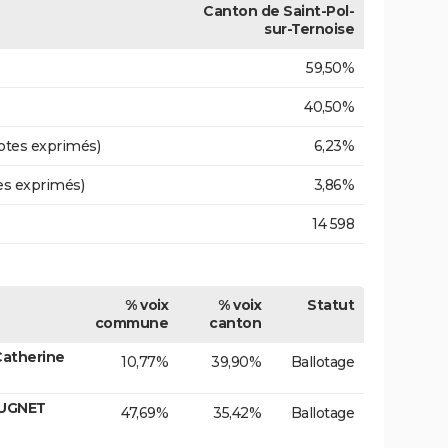
Canton de Saint-Pol-
sur-Ternoise
59,50%
40,50%
otes exprimés)
6,23%
es exprimés)
3,86%
14 598
% voix
% voix
Statut
commune
canton
Catherine
10,77%
39,90%
Ballotage
EUGNET
47,69%
35,42%
Ballotage