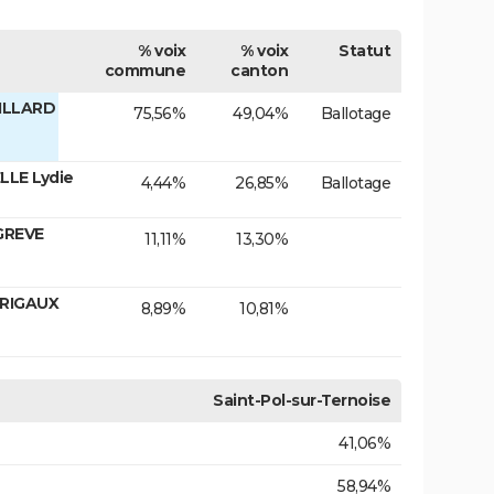
% voix
% voix
Statut
commune
canton
ILLARD
75,56%
49,04%
Ballotage
LLE Lydie
4,44%
26,85%
Ballotage
GREVE
11,11%
13,30%
 RIGAUX
8,89%
10,81%
Saint-Pol-sur-Ternoise
41,06%
58,94%