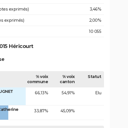
otes exprimés)
3,46%
es exprimés)
2,00%
10 055
015 Héricourt
se
% voix
% voix
Statut
commune
canton
EUGNET
66,13%
54,91%
Elu
Catherine
33,87%
45,09%