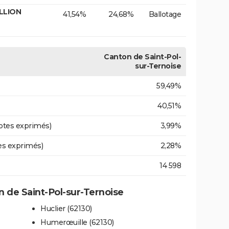
ILLION
41,54%
24,68%
Ballotage
Canton de Saint-Pol-
sur-Ternoise
59,49%
40,51%
otes exprimés)
3,99%
es exprimés)
2,28%
14 598
de Saint-Pol-sur-Ternoise
Huclier (62130)
Humerœuille (62130)