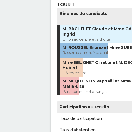
TOUR 1
Binômes de candidats
M. BACHELET Claude et Mme GA
Ingrid
Union au centre et à droite
M. ROUSSEL Bruno et Mme SURE
Rassemblement National
Mme BEUGNET Ginette et M. DE
Hubert
Divers centre
M. MEQUIGNON Raphaël et Mme
Marie-Lise
Parti communiste français
Participation au scrutin
Taux de participation
Taux d'abstention