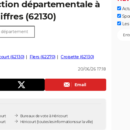
ection départementale à
Actu
iffres (62130)
Spo
Les 
ourt (62130)
Flers (62270)
Croisette (62130)
20/06/26 17:18
Email
ourt
Bureaux de vote à Héricourt
ourt
Héricourt
(toutes les informations sur la ville)