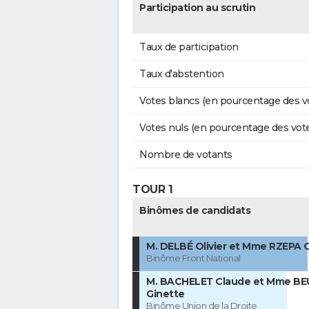
Participation au scrutin
Taux de participation
Taux d'abstention
Votes blancs (en pourcentage des v
Votes nuls (en pourcentage des vot
Nombre de votants
TOUR 1
Binômes de candidats
M. DELBÉ Olivier et Mme RZEPA 
Binôme Front National
M. BACHELET Claude et Mme B
Ginette
Binôme Union de la Droite