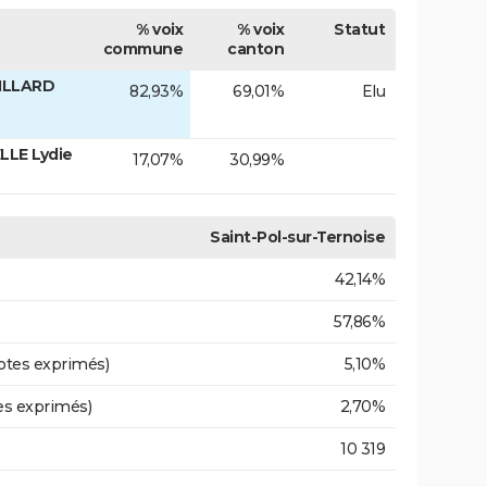
% voix
% voix
Statut
commune
canton
ILLARD
82,93%
69,01%
Elu
LLE Lydie
17,07%
30,99%
Saint-Pol-sur-Ternoise
42,14%
57,86%
otes exprimés)
5,10%
es exprimés)
2,70%
10 319