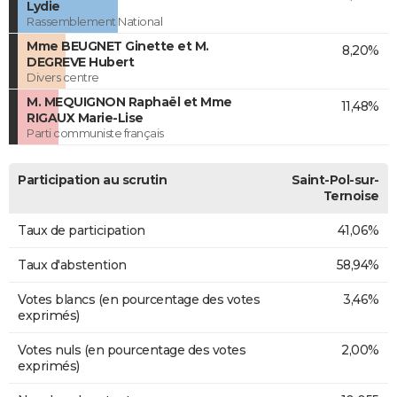
Lydie
Rassemblement National
Mme BEUGNET Ginette et M.
8,20%
DEGREVE Hubert
Divers centre
M. MEQUIGNON Raphaël et Mme
11,48%
RIGAUX Marie-Lise
Parti communiste français
Participation au scrutin
Saint-Pol-sur-
Ternoise
Taux de participation
41,06%
Taux d'abstention
58,94%
Votes blancs (en pourcentage des votes
3,46%
exprimés)
Votes nuls (en pourcentage des votes
2,00%
exprimés)