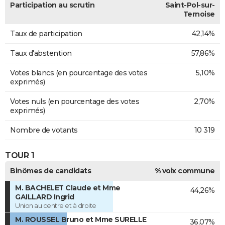
Participation au scrutin
Saint-Pol-sur-
Ternoise
Taux de participation
42,14%
Taux d'abstention
57,86%
Votes blancs (en pourcentage des votes
5,10%
exprimés)
Votes nuls (en pourcentage des votes
2,70%
exprimés)
Nombre de votants
10 319
TOUR 1
Binômes de candidats
% voix commune
M. BACHELET Claude et Mme
44,26%
GAILLARD Ingrid
Union au centre et à droite
M. ROUSSEL Bruno et Mme SURELLE
36,07%