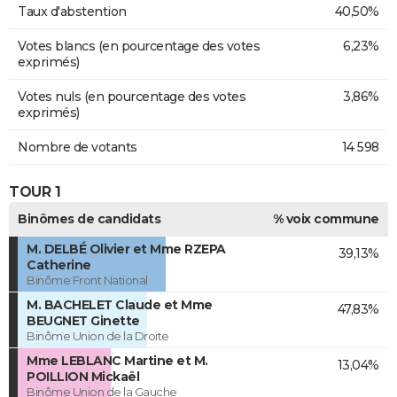
Taux d'abstention
40,50%
Votes blancs (en pourcentage des votes
6,23%
exprimés)
Votes nuls (en pourcentage des votes
3,86%
exprimés)
Nombre de votants
14 598
TOUR 1
Binômes de candidats
% voix commune
M. DELBÉ Olivier et Mme RZEPA
39,13%
Catherine
Binôme Front National
M. BACHELET Claude et Mme
47,83%
BEUGNET Ginette
Binôme Union de la Droite
Mme LEBLANC Martine et M.
13,04%
POILLION Mickaël
Binôme Union de la Gauche