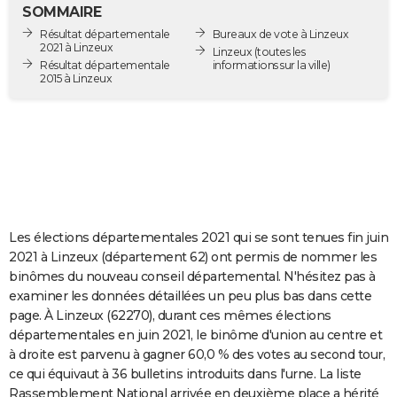
SOMMAIRE
City break
Voyage de noces
Climat
Destinations
Voyage nature
Forum
+
PHOTO
Résultat départementale
Bureaux de vote à Linzeux
2021 à Linzeux
Linzeux
(toutes les
GUIDES D'ACHAT
Résultat départementale
informations sur la ville)
2015 à Linzeux
BONS PLANS
CARTE DE VOEUX
Carte Bonne année
Carte Pâques
Carte de Noël
Carte Saint-Valentin
Carte d'anniversaire
DICTIONNAIRE
Biographies
Expressions
Dictionnaire
Citations
Proverbes
PROGRAMME TV
Les élections départementales 2021 qui se sont tenues fin juin
COPAINS D'AVANT
2021 à Linzeux (département 62) ont permis de nommer les
Se connecter
Collèges
Universités
Service militaire
S'inscrire
Lycées
Primaires
Entreprises
Avis de recherche
AVIS DE DÉCÈS
binômes du nouveau conseil départemental. N'hésitez pas à
examiner les données détaillées un peu plus bas dans cette
FORUM
page. À Linzeux (62270), durant ces mêmes élections
départementales en juin 2021, le binôme d'union au centre et
Lifestyle
Sport
Television
Cinema
Bricolage
Culture
Auto
Voyage
à droite est parvenu à gagner 60,0 % des votes au second tour,
ce qui équivaut à 36 bulletins introduits dans l'urne. La liste
Rassemblement National arrivée en deuxième place a hérité