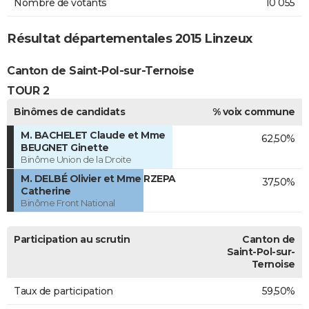
Nombre de votants
10 055
Résultat départementales 2015 Linzeux
Canton de Saint-Pol-sur-Ternoise
TOUR 2
Binômes de candidats
% voix commune
M. BACHELET Claude et Mme
62,50%
BEUGNET Ginette
Binôme Union de la Droite
M. DELBÉ Olivier et Mme RZEPA
37,50%
Catherine
Binôme Front National
Participation au scrutin
Canton de
Saint-Pol-sur-
Ternoise
Taux de participation
59,50%