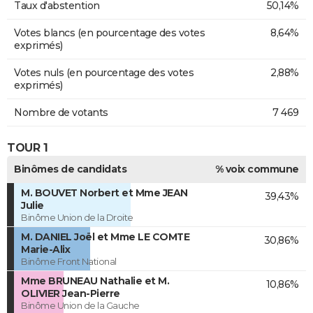
Taux d'abstention
50,14%
Votes blancs (en pourcentage des votes
8,64%
exprimés)
Votes nuls (en pourcentage des votes
2,88%
exprimés)
Nombre de votants
7 469
TOUR 1
Binômes de candidats
% voix commune
M. BOUVET Norbert et Mme JEAN
39,43%
Julie
Binôme Union de la Droite
M. DANIEL Joël et Mme LE COMTE
30,86%
Marie-Alix
Binôme Front National
Mme BRUNEAU Nathalie et M.
10,86%
OLIVIER Jean-Pierre
Binôme Union de la Gauche