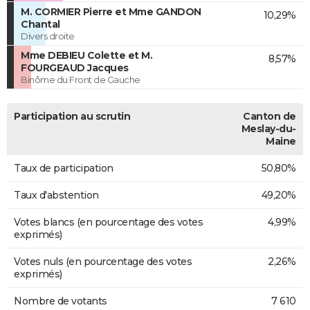
M. CORMIER Pierre et Mme GANDON
10,29%
Chantal
Divers droite
Mme DEBIEU Colette et M.
8,57%
FOURGEAUD Jacques
Binôme du Front de Gauche
Participation au scrutin
Canton de
Meslay-du-
Maine
Taux de participation
50,80%
Taux d'abstention
49,20%
Votes blancs (en pourcentage des votes
4,99%
exprimés)
Votes nuls (en pourcentage des votes
2,26%
exprimés)
Nombre de votants
7 610