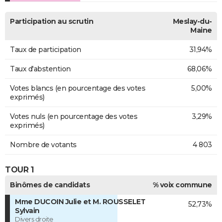
Participation au scrutin
Meslay-du-
Maine
Taux de participation
31,94%
Taux d'abstention
68,06%
Votes blancs (en pourcentage des votes
5,00%
exprimés)
Votes nuls (en pourcentage des votes
3,29%
exprimés)
Nombre de votants
4 803
TOUR 1
Binômes de candidats
% voix commune
Mme DUCOIN Julie et M. ROUSSELET
52,73%
Sylvain
Divers droite