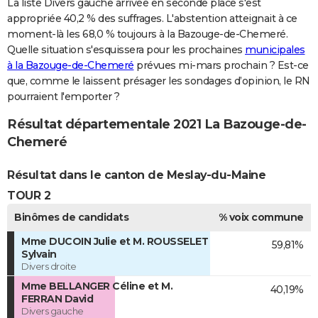
La liste Divers gauche arrivée en seconde place s'est
appropriée 40,2 % des suffrages. L'abstention atteignait à ce
moment-là les 68,0 % toujours à la Bazouge-de-Chemeré.
Quelle situation s'esquissera pour les prochaines
municipales
à la Bazouge-de-Chemeré
prévues mi-mars prochain ? Est-ce
que, comme le laissent présager les sondages d’opinion, le RN
pourraient l'emporter ?
Résultat départementale 2021 La Bazouge-de-
Chemeré
Résultat dans le canton de Meslay-du-Maine
TOUR 2
Binômes de candidats
% voix commune
Mme DUCOIN Julie et M. ROUSSELET
59,81%
Sylvain
Divers droite
Mme BELLANGER Céline et M.
40,19%
FERRAN David
Divers gauche