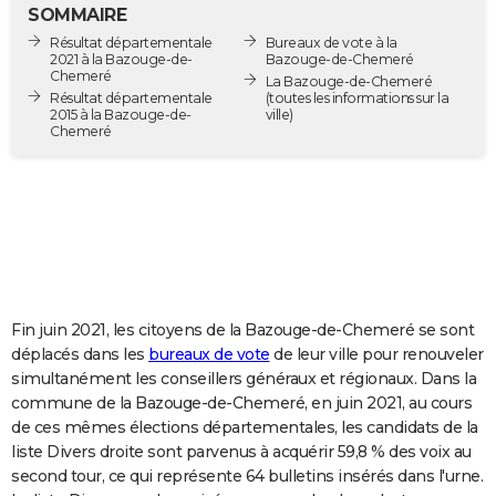
SOMMAIRE
City break
Voyage de noces
Climat
Destinations
Voyage nature
Forum
+
PHOTO
Résultat départementale
Bureaux de vote à la
2021 à la Bazouge-de-
Bazouge-de-Chemeré
GUIDES D'ACHAT
Chemeré
La Bazouge-de-Chemeré
Résultat départementale
(toutes les informations sur la
2015 à la Bazouge-de-
ville)
BONS PLANS
Chemeré
CARTE DE VOEUX
Carte Bonne année
Carte Pâques
Carte de Noël
Carte Saint-Valentin
Carte d'anniversaire
DICTIONNAIRE
Biographies
Expressions
Dictionnaire
Citations
Proverbes
PROGRAMME TV
COPAINS D'AVANT
Fin juin 2021, les citoyens de la Bazouge-de-Chemeré se sont
Se connecter
Collèges
Universités
Service militaire
S'inscrire
Lycées
Primaires
Entreprises
Avis de recherche
AVIS DE DÉCÈS
déplacés dans les
bureaux de vote
de leur ville pour renouveler
simultanément les conseillers généraux et régionaux. Dans la
FORUM
commune de la Bazouge-de-Chemeré, en juin 2021, au cours
Lifestyle
Sport
Television
Cinema
Bricolage
Culture
Auto
Voyage
de ces mêmes élections départementales, les candidats de la
liste Divers droite sont parvenus à acquérir 59,8 % des voix au
second tour, ce qui représente 64 bulletins insérés dans l'urne.