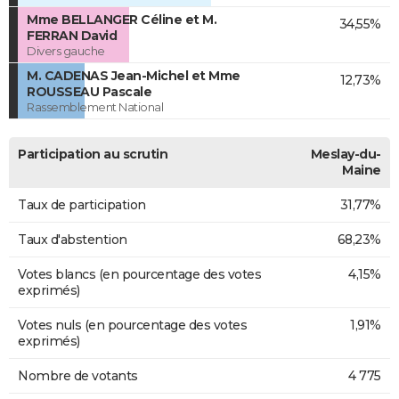
Mme BELLANGER Céline et M.
34,55%
FERRAN David
Divers gauche
M. CADENAS Jean-Michel et Mme
12,73%
ROUSSEAU Pascale
Rassemblement National
Participation au scrutin
Meslay-du-
Maine
Taux de participation
31,77%
Taux d'abstention
68,23%
Votes blancs (en pourcentage des votes
4,15%
exprimés)
Votes nuls (en pourcentage des votes
1,91%
exprimés)
Nombre de votants
4 775