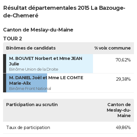
Résultat départementales 2015 La Bazouge-
de-Chemeré
Canton de Meslay-du-Maine
TOUR 2
Binômes de candidats
% voix commune
M. BOUVET Norbert et Mme JEAN
70,62%
Julie
Binôme Union de la Droite
M. DANIEL Joël et Mme LE COMTE
29,38%
Marie-Alix
Binôme Front National
Participation au scrutin
Canton de
Meslay-du-
Maine
Taux de participation
49,86%