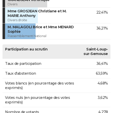
Divers
Mme GROSJEAN Christiane et M.
22,41%
MARIE Anthony
Divers droite
M. MALAGOLI Brice et Mme MENARD
36,21%
Sophie
Rassemblement National
Participation au scrutin
Saint-Loup-
sur-Semouse
Taux de participation
36,41%
Taux d'abstention
63,59%
Votes blancs (en pourcentage des votes
4,68%
exprimés)
Votes nuls (en pourcentage des votes
3,62%
exprimés)
Nombre de votants
4 278