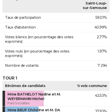
Saint-Loup-
sur-Semouse
Taux de participation
59,01%
Taux d'abstention
40,99%
Votes blancs (en pourcentage des votes
2,77%
exprimés)
Votes nuls (en pourcentage des votes
1,97%
exprimés)
Nombre de votants
7 294
TOUR 1
Binômes de candidats
% voix commune
Mme BATHELOT Nadine et M.
42,53%
WEYERMANN Michel
Parti Socialiste
Mme BEUF Christine et M. DA
37,93%