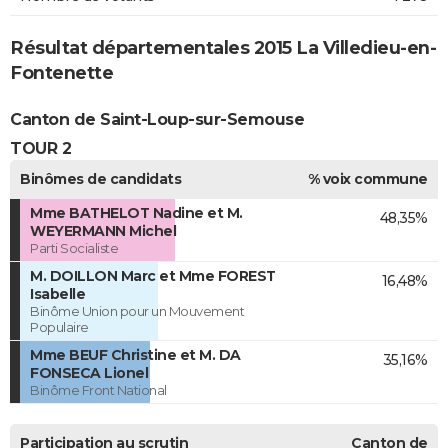
Résultat départementales 2015 La Villedieu-en-
Fontenette
Canton de Saint-Loup-sur-Semouse
TOUR 2
Binômes de candidats
% voix commune
Mme BATHELOT Nadine et M.
48,35%
WEYERMANN Michel
Parti Socialiste
M. DOILLON Marc et Mme FOREST
16,48%
Isabelle
Binôme Union pour un Mouvement
Populaire
Mme BEUF Christine et M. DA
35,16%
FONSECA Lionel
Binôme Front National
Participation au scrutin
Canton de