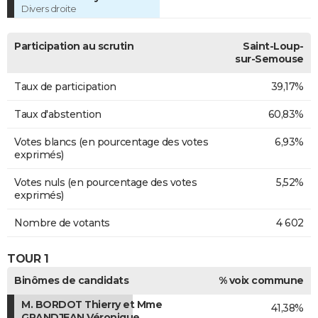
Divers droite
Participation au scrutin
Saint-Loup-
sur-Semouse
Taux de participation
39,17%
Taux d'abstention
60,83%
Votes blancs (en pourcentage des votes
6,93%
exprimés)
Votes nuls (en pourcentage des votes
5,52%
exprimés)
Nombre de votants
4 602
TOUR 1
Binômes de candidats
% voix commune
M. BORDOT Thierry et Mme
41,38%
GRANDJEAN Véronique