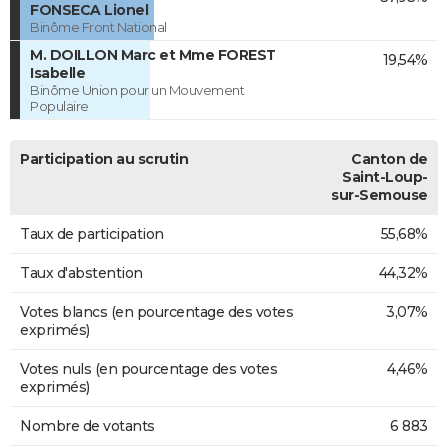
FONSECA Lionel
Binôme Front National
M. DOILLON Marc et Mme FOREST
19,54%
Isabelle
Binôme Union pour un Mouvement
Populaire
Participation au scrutin
Canton de
Saint-Loup-
sur-Semouse
Taux de participation
55,68%
Taux d'abstention
44,32%
Votes blancs (en pourcentage des votes
3,07%
exprimés)
Votes nuls (en pourcentage des votes
4,46%
exprimés)
Nombre de votants
6 883