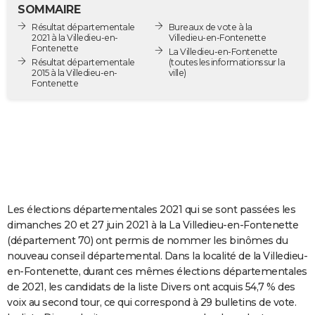
SOMMAIRE
City break
Voyage de noces
Climat
Destinations
Voyage nature
Forum
+
PHOTO
Résultat départementale
Bureaux de vote à la
2021 à la Villedieu-en-
Villedieu-en-Fontenette
GUIDES D'ACHAT
Fontenette
La Villedieu-en-Fontenette
Résultat départementale
(toutes les informations sur la
2015 à la Villedieu-en-
ville)
BONS PLANS
Fontenette
CARTE DE VOEUX
Carte Bonne année
Carte Pâques
Carte de Noël
Carte Saint-Valentin
Carte d'anniversaire
DICTIONNAIRE
Biographies
Expressions
Dictionnaire
Citations
Proverbes
PROGRAMME TV
COPAINS D'AVANT
Les élections départementales 2021 qui se sont passées les
Se connecter
Collèges
Universités
Service militaire
S'inscrire
Lycées
Primaires
Entreprises
Avis de recherche
AVIS DE DÉCÈS
dimanches 20 et 27 juin 2021 à la La Villedieu-en-Fontenette
(département 70) ont permis de nommer les binômes du
FORUM
nouveau conseil départemental. Dans la localité de la Villedieu-
Lifestyle
Sport
Television
Cinema
Bricolage
Culture
Auto
Voyage
en-Fontenette, durant ces mêmes élections départementales
de 2021, les candidats de la liste Divers ont acquis 54,7 % des
voix au second tour, ce qui correspond à 29 bulletins de vote.