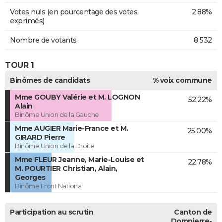
Votes nuls (en pourcentage des votes
2,88%
exprimés)
Nombre de votants
8 532
TOUR 1
Binômes de candidats
% voix commune
Mme GOUBY Valérie et M. LOGNON
52,22%
Alain
Binôme Union de la Gauche
Mme AUGIER Marie-France et M.
25,00%
GIRARD Pierre
Binôme Union de la Droite
Mme FLEUR Jeanne, Marie-Louise et
22,78%
M. POURTIER Christian, Alain,
Georges
Binôme Front National
Participation au scrutin
Canton de
Dompierre-