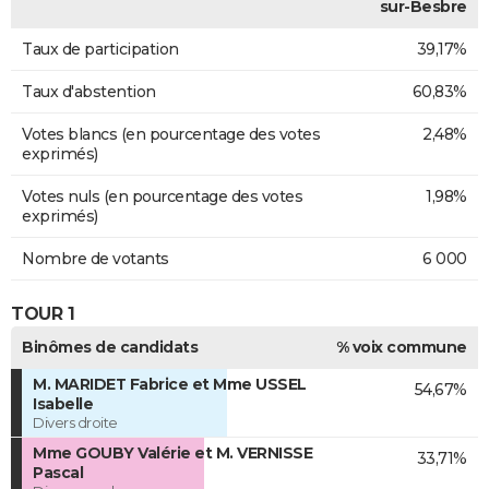
sur-Besbre
Taux de participation
39,17%
Taux d'abstention
60,83%
Votes blancs (en pourcentage des votes
2,48%
exprimés)
Votes nuls (en pourcentage des votes
1,98%
exprimés)
Nombre de votants
6 000
TOUR 1
Binômes de candidats
% voix commune
M. MARIDET Fabrice et Mme USSEL
54,67%
Isabelle
Divers droite
Mme GOUBY Valérie et M. VERNISSE
33,71%
Pascal