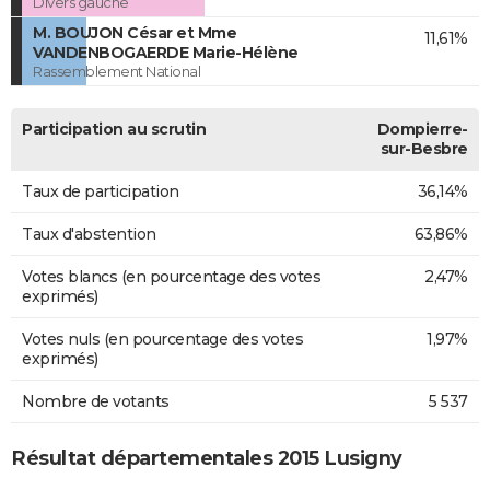
Divers gauche
M. BOUJON César et Mme
11,61%
VANDENBOGAERDE Marie-Hélène
Rassemblement National
Participation au scrutin
Dompierre-
sur-Besbre
Taux de participation
36,14%
Taux d'abstention
63,86%
Votes blancs (en pourcentage des votes
2,47%
exprimés)
Votes nuls (en pourcentage des votes
1,97%
exprimés)
Nombre de votants
5 537
Résultat départementales 2015 Lusigny