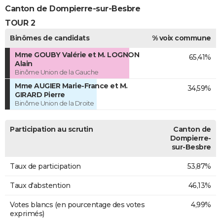
Canton de Dompierre-sur-Besbre
TOUR 2
Binômes de candidats
% voix commune
Mme GOUBY Valérie et M. LOGNON
65,41%
Alain
Binôme Union de la Gauche
Mme AUGIER Marie-France et M.
34,59%
GIRARD Pierre
Binôme Union de la Droite
Participation au scrutin
Canton de
Dompierre-
sur-Besbre
Taux de participation
53,87%
Taux d'abstention
46,13%
Votes blancs (en pourcentage des votes
4,99%
exprimés)