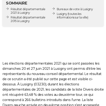
SOMMAIRE
City break
Voyage de noces
Climat
Destinations
Voyage nature
Forum
+
PHOTO
Résultat départementale
Bureaux de vote à Lusigny
2021 à Lusigny
Lusigny
(toutes les
GUIDES D'ACHAT
Résultat départementale
informations sur la ville)
2015 à Lusigny
BONS PLANS
CARTE DE VOEUX
Carte Bonne année
Carte Pâques
Carte de Noël
Carte Saint-Valentin
Carte d'anniversaire
DICTIONNAIRE
Biographies
Expressions
Dictionnaire
Citations
Proverbes
PROGRAMME TV
Les élections départementales 2021 qui se sont passées les
COPAINS D'AVANT
dimanches 20 et 27 juin 2021 à Lusigny ont permis d'élire les
Se connecter
Collèges
Universités
Service militaire
S'inscrire
Lycées
Primaires
Entreprises
Avis de recherche
AVIS DE DÉCÈS
représentants du nouveau conseil départemental. Le résultat
de ce scrutin a été publié sur cette page et est visible ci-
FORUM
dessous. À Lusigny (03230), durant les élections
départementales de 2021, les candidats de la liste Divers droite
Lifestyle
Sport
Television
Cinema
Bricolage
Culture
Auto
Voyage
ont récupéré 63,48 % des votes au deuxième tour, ce qui
correspond à 266 bulletins introduits dans l'urne. La liste
Divers gauche arrivée en deuxième position s'est accaparée