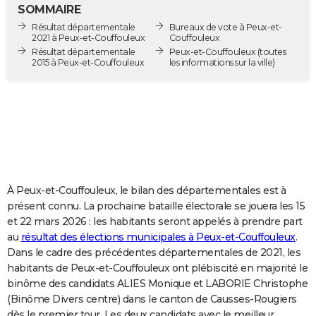
SOMMAIRE
City break
Voyage de noces
Climat
Destinations
Voyage nature
Forum
+
PHOTO
Résultat départementale
Bureaux de vote à Peux-et-
2021 à Peux-et-Couffouleux
Couffouleux
GUIDES D'ACHAT
Résultat départementale
Peux-et-Couffouleux
(toutes
2015 à Peux-et-Couffouleux
les informations sur la ville)
BONS PLANS
CARTE DE VOEUX
Carte Bonne année
Carte Pâques
Carte de Noël
Carte Saint-Valentin
Carte d'anniversaire
DICTIONNAIRE
Biographies
Expressions
Dictionnaire
Citations
Proverbes
PROGRAMME TV
COPAINS D'AVANT
À Peux-et-Couffouleux, le bilan des départementales est à
présent connu. La prochaine bataille électorale se jouera les 15
Se connecter
Collèges
Universités
Service militaire
S'inscrire
Lycées
Primaires
Entreprises
Avis de recherche
AVIS DE DÉCÈS
et 22 mars 2026 : les habitants seront appelés à prendre part
au
résultat des élections municipales à Peux-et-Couffouleux
.
FORUM
Dans le cadre des précédentes départementales de 2021, les
habitants de Peux-et-Couffouleux ont plébiscité en majorité le
Lifestyle
Sport
Television
Cinema
Bricolage
Culture
Auto
Voyage
binôme des candidats ALIES Monique et LABORIE Christophe
(Binôme Divers centre) dans le canton de Causses-Rougiers
dès le premier tour. Les deux candidats avec le meilleur