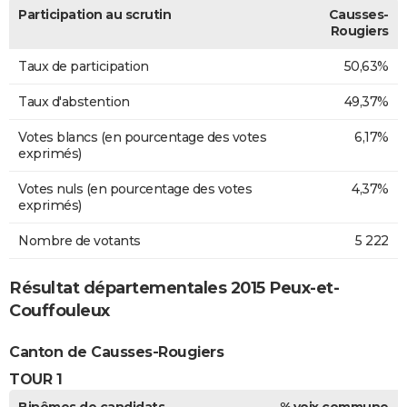
Participation au scrutin
Causses-
Rougiers
Taux de participation
50,63%
Taux d'abstention
49,37%
Votes blancs (en pourcentage des votes
6,17%
exprimés)
Votes nuls (en pourcentage des votes
4,37%
exprimés)
Nombre de votants
5 222
Résultat départementales 2015 Peux-et-
Couffouleux
Canton de Causses-Rougiers
TOUR 1
Binômes de candidats
% voix commune