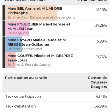
Mme BEL Annie et M. LABORIE
45,10%
Christophe
Binôme Union Démocrates et Indépendants
Mme FOULQUIER Marie-Thérèse et
37,25%
M. MILESI Jean
Divers gauche
Mme FAYARD Marie-Claude et M.
5,88%
REMISE Jean-Guillaume
Binôme Front National
Mme COUFFIN Nicole et M. DESPREZ
11,76%
Jean-Louis
Binôme du Front de Gauche
Participation au scrutin
Canton de
Causses-
Rougiers
Taux de participation
63,11%
Taux d'abstention
36,89%