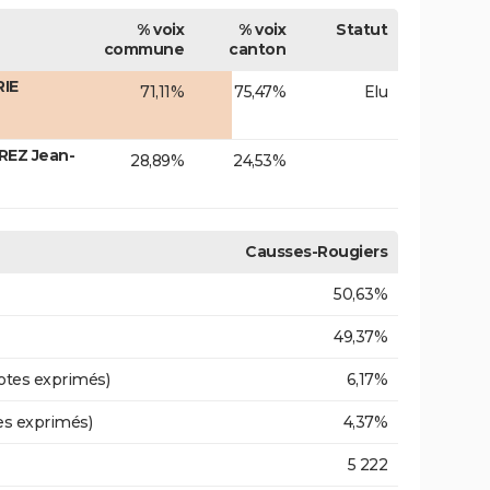
% voix
% voix
Statut
commune
canton
RIE
71,11%
75,47%
Elu
REZ Jean-
28,89%
24,53%
Causses-Rougiers
50,63%
49,37%
otes exprimés)
6,17%
es exprimés)
4,37%
5 222