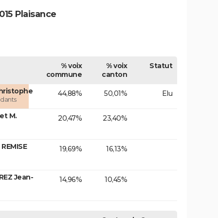
015 Plaisance
% voix
% voix
Statut
commune
canton
hristophe
44,88%
50,01%
Elu
dants
et M.
20,47%
23,40%
 REMISE
19,69%
16,13%
REZ Jean-
14,96%
10,45%