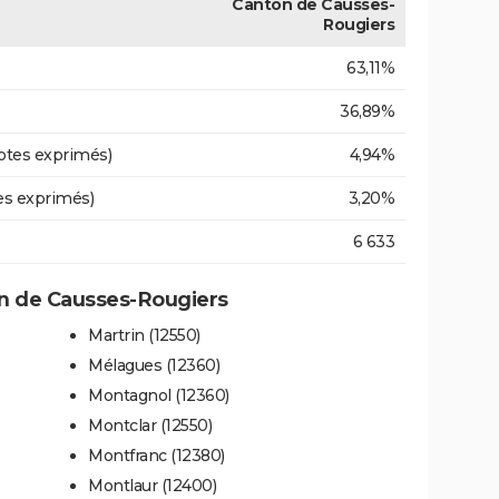
Canton de Causses-
Rougiers
63,11%
36,89%
otes exprimés)
4,94%
es exprimés)
3,20%
6 633
 de Causses-Rougiers
Martrin (12550)
Mélagues (12360)
Montagnol (12360)
Montclar (12550)
Montfranc (12380)
Montlaur (12400)