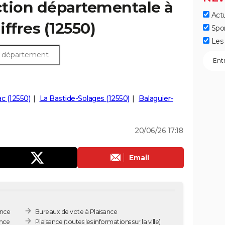
ection départementale à
Actu
iffres (12550)
Spo
Les 
c (12550)
La Bastide-Solages (12550)
Balaguier-
20/06/26 17:18
Email
ance
Bureaux de vote à Plaisance
ance
Plaisance
(toutes les informations sur la ville)