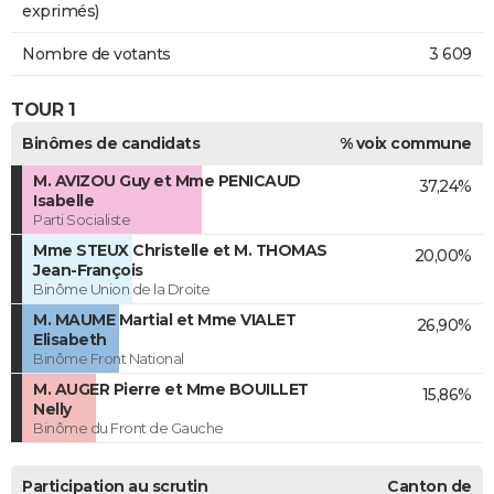
exprimés)
Nombre de votants
3 609
TOUR 1
Binômes de candidats
% voix commune
M. AVIZOU Guy et Mme PENICAUD
37,24%
Isabelle
Parti Socialiste
Mme STEUX Christelle et M. THOMAS
20,00%
Jean-François
Binôme Union de la Droite
M. MAUME Martial et Mme VIALET
26,90%
Elisabeth
Binôme Front National
M. AUGER Pierre et Mme BOUILLET
15,86%
Nelly
Binôme du Front de Gauche
Participation au scrutin
Canton de