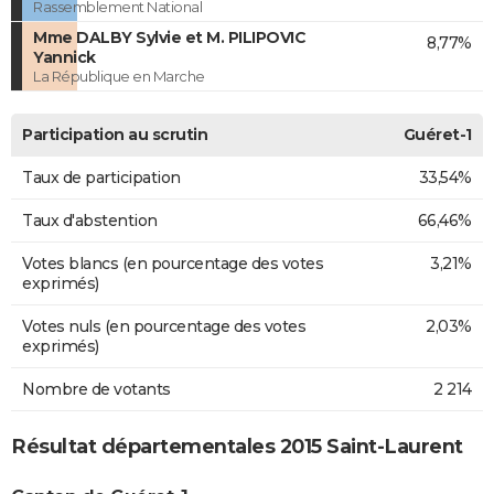
Rassemblement National
Mme DALBY Sylvie et M. PILIPOVIC
8,77%
Yannick
La République en Marche
Participation au scrutin
Guéret-1
Taux de participation
33,54%
Taux d'abstention
66,46%
Votes blancs (en pourcentage des votes
3,21%
exprimés)
Votes nuls (en pourcentage des votes
2,03%
exprimés)
Nombre de votants
2 214
Résultat départementales 2015 Saint-Laurent