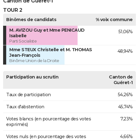
Canton de Guéret-1
TOUR 2
Binômes de candidats
% voix commune
M. AVIZOU Guy et Mme PENICAUD
51,06%
Isabelle
Parti Socialiste
Mme STEUX Christelle et M. THOMAS
48,94%
Jean-François
Binôme Union de la Droite
Participation au scrutin
Canton de
Guéret-1
Taux de participation
54,26%
Taux d'abstention
45,74%
Votes blancs (en pourcentage des votes
7,23%
exprimés)
Votes nuls (en pourcentage des votes
4,66%