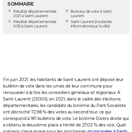
SOMMAIRE
City break
Voyage de noces
Climat
Destinations
Voyage nature
Forum
+
PHOTO
Résultat départementale
Bureaux de vote à Saint-
2021 à Saint-Laurent
Laurent
GUIDES D'ACHAT
Résultat départementale
Saint-Laurent
(toutes les
2015 à Saint-Laurent
informations sur la ville)
BONS PLANS
CARTE DE VOEUX
Carte Bonne année
Carte Pâques
Carte de Noël
Carte Saint-Valentin
Carte d'anniversaire
DICTIONNAIRE
Biographies
Expressions
Dictionnaire
Citations
Proverbes
PROGRAMME TV
COPAINS D'AVANT
Fin juin 2021, les habitants de Saint-Laurent ont déposé leur
bulletin de vote dans les urnes de leur commune pour
Se connecter
Collèges
Universités
Service militaire
S'inscrire
Lycées
Primaires
Entreprises
Avis de recherche
AVIS DE DÉCÈS
renouveler à la fois les conseillers généraux et régionaux. À
Saint-Laurent (23000), en 2021, dans le cadre des élections
FORUM
départementales, les candidats du binôme du Parti Socialiste
ont décroché 72,98 % des votes au second tour, ce qui
Lifestyle
Sport
Television
Cinema
Bricolage
Culture
Auto
Voyage
correspond à 181 bulletins de vote. Le binôme Divers droite qui
a obtenu la deuxième place a hérité de 27,02 % des voix. Quel
scénario s'esquissera pour les prochaines
municipales à Saint-