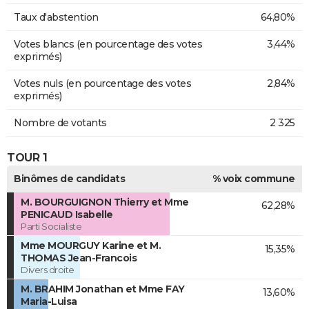
Taux d'abstention
64,80%
Votes blancs (en pourcentage des votes
3,44%
exprimés)
Votes nuls (en pourcentage des votes
2,84%
exprimés)
Nombre de votants
2 325
TOUR 1
Binômes de candidats
% voix commune
M. BOURGUIGNON Thierry et Mme
62,28%
PENICAUD Isabelle
Parti Socialiste
Mme MOURGUY Karine et M.
15,35%
THOMAS Jean-Francois
Divers droite
M. BRAHIM Jonathan et Mme FAY
13,60%
Maria-Luisa