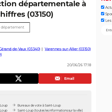
ection départementale à
Actu
chiffres (03150)
Spo
Les 
Gérand-de-Vaux (03340)
Varennes-sur-Allier (03150)
)
20/06/26 17:18
Email
-Loup
Bureaux de vote à Saint-Loup
-Loup
Saint-Loup
(toutes les informations sur la ville)