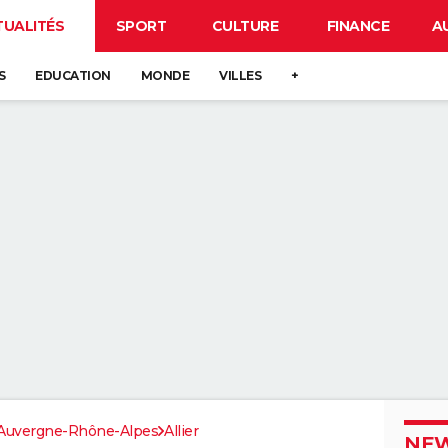
TUALITÉS
SPORT
CULTURE
FINANCE
A
S
EDUCATION
MONDE
VILLES
+
Auvergne-Rhône-Alpes
Allier
NEW