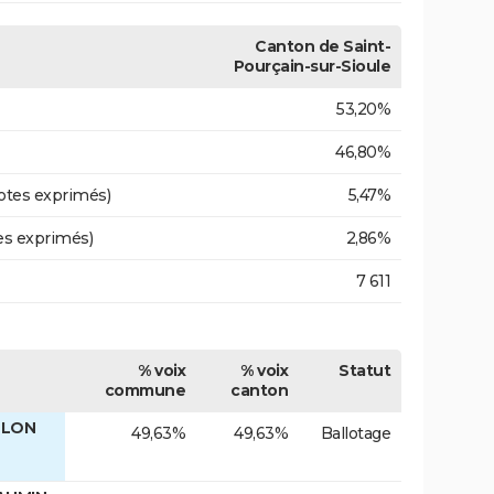
Canton de Saint-
Pourçain-sur-Sioule
53,20%
46,80%
otes exprimés)
5,47%
es exprimés)
2,86%
7 611
% voix
% voix
Statut
commune
canton
ULON
49,63%
49,63%
Ballotage