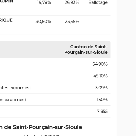
LAUMIN
19,78%
26,93%
Ballotage
RIQUE
30,60%
23,45%
Canton de Saint-
Pourçain-sur-Sioule
54,90%
45,10%
otes exprimés)
3,09%
es exprimés)
1,50%
7 855
de Saint-Pourçain-sur-Sioule