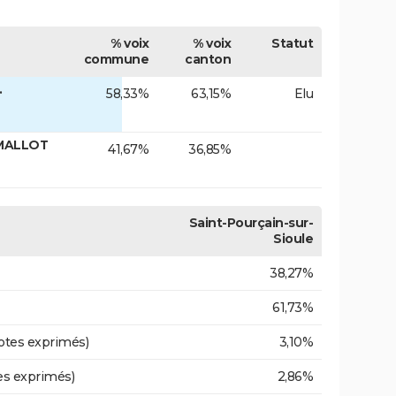
% voix
% voix
Statut
commune
canton
.
58,33%
63,15%
Elu
 MALLOT
41,67%
36,85%
Saint-Pourçain-sur-
Sioule
38,27%
61,73%
otes exprimés)
3,10%
es exprimés)
2,86%