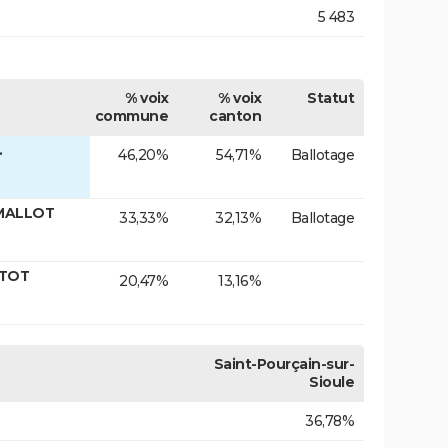
5 483
% voix
% voix
Statut
commune
canton
.
46,20%
54,71%
Ballotage
 MALLOT
33,33%
32,13%
Ballotage
NTOT
20,47%
13,16%
Saint-Pourçain-sur-
Sioule
36,78%