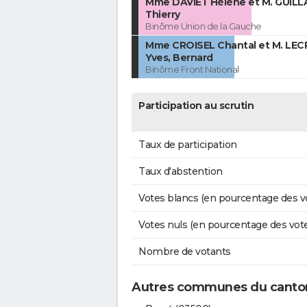
Mme DAVIET Hélène et M. GUIL
Thierry
Binôme Union de la Gauche
Mme CROISEL Chantal et M. LEC
Yves, Bernard
Binôme Front National
Participation au scrutin
Taux de participation
Taux d'abstention
Votes blancs (en pourcentage des v
Votes nuls (en pourcentage des vot
Nombre de votants
Autres communes du canton 