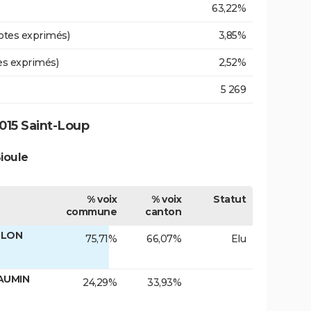
63,22%
otes exprimés)
3,85%
es exprimés)
2,52%
5 269
015 Saint-Loup
ioule
% voix
% voix
Statut
commune
canton
ULON
75,71%
66,07%
Elu
LAUMIN
24,29%
33,93%