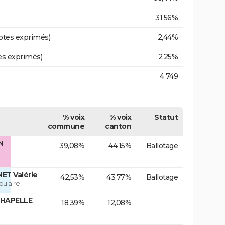
31,56%
otes exprimés)
2,44%
es exprimés)
2,25%
4 749
% voix
% voix
Statut
commune
canton
N
39,08%
44,15%
Ballotage
ET Valérie
42,53%
43,77%
Ballotage
ulaire
CHAPELLE
18,39%
12,08%