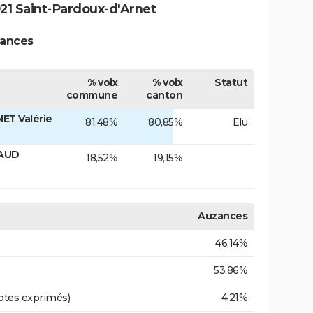
21 Saint-Pardoux-d'Arnet
zances
% voix
% voix
Statut
commune
canton
ET Valérie
81,48%
80,85%
Elu
RAUD
18,52%
19,15%
Auzances
46,14%
53,86%
otes exprimés)
4,21%