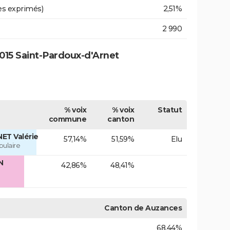
es exprimés)
2,51%
2 990
015 Saint-Pardoux-d'Arnet
% voix
% voix
Statut
commune
canton
ET Valérie
57,14%
51,59%
Elu
ulaire
N
42,86%
48,41%
Canton de Auzances
68,44%