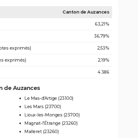
Canton de Auzances
63,21%
36,79%
otes exprimés)
2,53%
es exprimés)
2,19%
4 386
n de Auzances
Le Mas-d'Artige (23100)
Les Mars (23700)
Lioux-les-Monges (23700)
Magnat-l'Étrange (23260)
Malleret (23260)