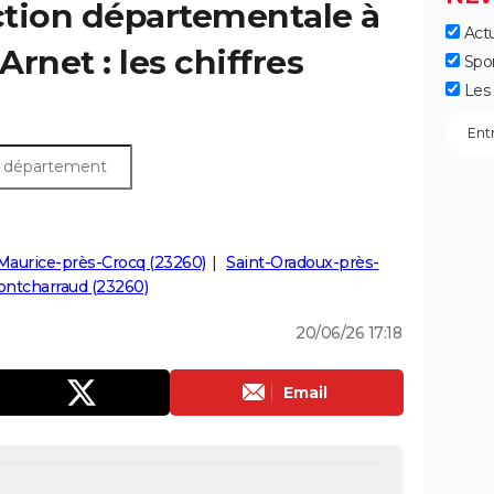
ection départementale à
Actu
rnet : les chiffres
Spo
Les 
Maurice-près-Crocq (23260)
Saint-Oradoux-près-
ontcharraud (23260)
20/06/26 17:18
Email