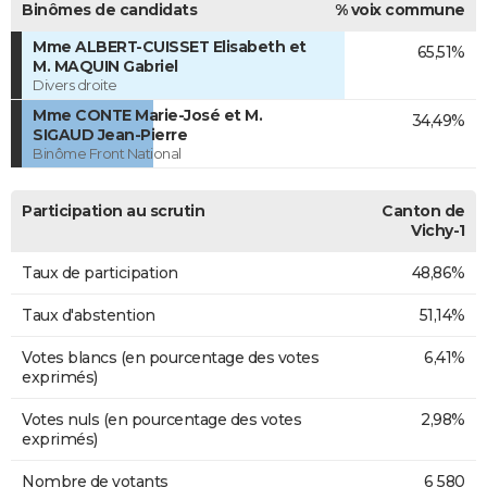
Binômes de candidats
% voix commune
Mme ALBERT-CUISSET Elisabeth et
65,51%
M. MAQUIN Gabriel
Divers droite
Mme CONTE Marie-José et M.
34,49%
SIGAUD Jean-Pierre
Binôme Front National
Participation au scrutin
Canton de
Vichy-1
Taux de participation
48,86%
Taux d'abstention
51,14%
Votes blancs (en pourcentage des votes
6,41%
exprimés)
Votes nuls (en pourcentage des votes
2,98%
exprimés)
Nombre de votants
6 580