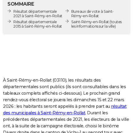
SOMMAIRE
City break
Voyage de noces
Climat
Destinations
Voyage nature
Forum
+
PHOTO
Résultat départementale
Bureaux de vote à Saint-
2021 à Saint-Rémy-en-Rollat
Rémy-en-Rollat
GUIDES D'ACHAT
Résultat départementale
Saint-Rémy-en-Rollat
(toutes
2015 à Saint-Rémy-en-Rollat
les informations sur la ville)
BONS PLANS
CARTE DE VOEUX
Carte Bonne année
Carte Pâques
Carte de Noël
Carte Saint-Valentin
Carte d'anniversaire
DICTIONNAIRE
Biographies
Expressions
Dictionnaire
Citations
Proverbes
PROGRAMME TV
COPAINS D'AVANT
À Saint-Rémy-en-Rollat (03110), les résultats des
départementales sont publics (ils sont consultables dans les
Se connecter
Collèges
Universités
Service militaire
S'inscrire
Lycées
Primaires
Entreprises
Avis de recherche
AVIS DE DÉCÈS
tableaux complets affichés ci-dessous). Le prochain grand
rendez-vous électoral se jouera les dimanches 15 et 22 mars
FORUM
2026 : les habitants seront appelés à prendre part au
résultat
des municipales à Saint-Rémy-en-Rollat
. Durant les
Lifestyle
Sport
Television
Cinema
Bricolage
Culture
Auto
Voyage
précédentes départementales de 2021, les électeurs de la ville
ont, à la suite de la campagne électorale, choisi le binôme
Divers droite dans le canton de Vichy-1 au second tour avec