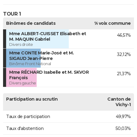
TOUR 1
Binômes de candidats
% voix commune
Mme ALBERT-CUISSET Elisabeth et
46,51%
M. MAQUIN Gabriel
Divers droite
Mme CONTE Marie-José et M.
32,12%
SIGAUD Jean-Pierre
Binôme Front National
Mme RÉCHARD Isabelle et M. SKVOR
21,37%
François
Divers gauche
Participation au scrutin
Canton de
Vichy-1
Taux de participation
49,97%
Taux d'abstention
50,03%