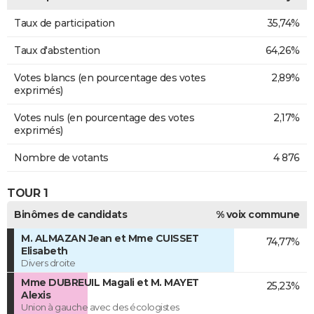
Taux de participation
35,74%
Taux d'abstention
64,26%
Votes blancs (en pourcentage des votes
2,89%
exprimés)
Votes nuls (en pourcentage des votes
2,17%
exprimés)
Nombre de votants
4 876
TOUR 1
Binômes de candidats
% voix commune
M. ALMAZAN Jean et Mme CUISSET
74,77%
Elisabeth
Divers droite
Mme DUBREUIL Magali et M. MAYET
25,23%
Alexis
Union à gauche avec des écologistes