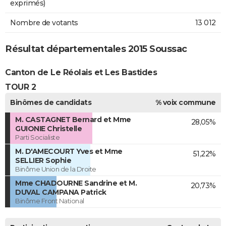
exprimés)
Nombre de votants
13 012
Résultat départementales 2015 Soussac
Canton de Le Réolais et Les Bastides
TOUR 2
Binômes de candidats
% voix commune
M. CASTAGNET Bernard et Mme
28,05%
GUIONIE Christelle
Parti Socialiste
M. D'AMECOURT Yves et Mme
51,22%
SELLIER Sophie
Binôme Union de la Droite
Mme CHADOURNE Sandrine et M.
20,73%
DUVAL CAMPANA Patrick
Binôme Front National