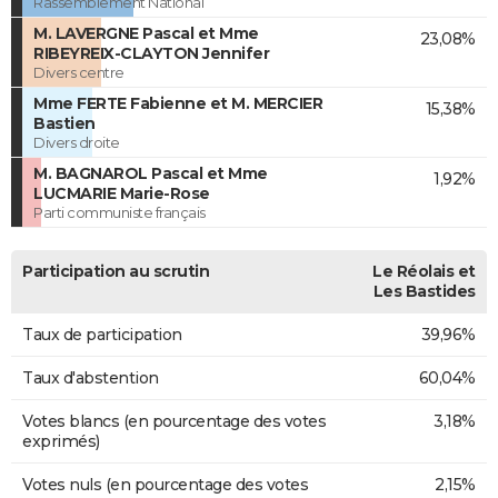
Rassemblement National
M. LAVERGNE Pascal et Mme
23,08%
RIBEYREIX-CLAYTON Jennifer
Divers centre
Mme FERTE Fabienne et M. MERCIER
15,38%
Bastien
Divers droite
M. BAGNAROL Pascal et Mme
1,92%
LUCMARIE Marie-Rose
Parti communiste français
Participation au scrutin
Le Réolais et
Les Bastides
Taux de participation
39,96%
Taux d'abstention
60,04%
Votes blancs (en pourcentage des votes
3,18%
exprimés)
Votes nuls (en pourcentage des votes
2,15%