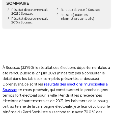
SOMMAIRE
City break
Voyage de noces
Climat
Destinations
Voyage nature
Forum
+
PHOTO
Résultat départementale
Bureaux de vote à Soussac
2021 à Soussac
Soussac
(toutes les
GUIDES D'ACHAT
Résultat départementale
informations sur la ville)
2015 à Soussac
BONS PLANS
CARTE DE VOEUX
Carte Bonne année
Carte Pâques
Carte de Noël
Carte Saint-Valentin
Carte d'anniversaire
DICTIONNAIRE
Biographies
Expressions
Dictionnaire
Citations
Proverbes
PROGRAMME TV
À Soussac (33790), le résultat des élections départementales a
COPAINS D'AVANT
été rendu public le 27 juin 2021 (n'hésitez pas à consulter le
Se connecter
Collèges
Universités
Service militaire
S'inscrire
Lycées
Primaires
Entreprises
Avis de recherche
AVIS DE DÉCÈS
détail dans les tableaux complets présentés ci-dessous).
Dorénavant, ce sont les
résultats des élections municipales à
FORUM
Soussac
en mars prochain, qui constitueront le prochain gros
temps fort électoral pour la ville. Pendant les précédentes
Lifestyle
Sport
Television
Cinema
Bricolage
Culture
Auto
Voyage
élections départementales de 2021, les habitants de le bourg
ont, au terme de la campagne électorale, jeté leur dévolu sur le
binôme du Parti Socialiste au second tour avec 70,0 % des