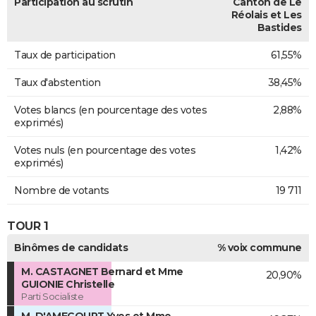
Participation au scrutin
Canton de Le
Réolais et Les
Bastides
Taux de participation
61,55%
Taux d'abstention
38,45%
Votes blancs (en pourcentage des votes
2,88%
exprimés)
Votes nuls (en pourcentage des votes
1,42%
exprimés)
Nombre de votants
19 711
TOUR 1
Binômes de candidats
% voix commune
M. CASTAGNET Bernard et Mme
20,90%
GUIONIE Christelle
Parti Socialiste