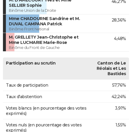
M. D'AMECOURT Yves et Mme
46,27%
SELLIER Sophie
Binôme Union de la Droite
Mme CHADOURNE Sandrine et M.
28,36%
DUVAL CAMPANA Patrick
Binôme Front National
M. GRELLETY Jean-Christophe et
4,48%
Mme LUCMARIE Marie-Rose
Binôme du Front de Gauche
Participation au scrutin
Canton de Le
Réolais et Les
Bastides
Taux de participation
57,76%
Taux d'abstention
42,24%
Votes blancs (en pourcentage des votes
3,91%
exprimés)
Votes nuls (en pourcentage des votes
1,55%
exprimés)