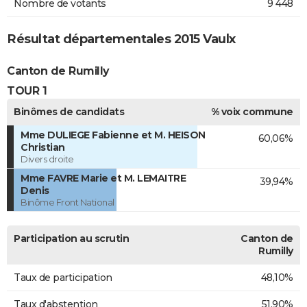
Nombre de votants
9 448
Résultat départementales 2015 Vaulx
Canton de Rumilly
TOUR 1
Binômes de candidats
% voix commune
Mme DULIEGE Fabienne et M. HEISON
60,06%
Christian
Divers droite
Mme FAVRE Marie et M. LEMAITRE
39,94%
Denis
Binôme Front National
Participation au scrutin
Canton de
Rumilly
Taux de participation
48,10%
Taux d'abstention
51,90%