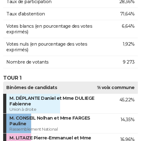
Taux de participation
28,36%
Taux d'abstention
71,64%
Votes blancs (en pourcentage des votes
6,64%
exprimés)
Votes nuls (en pourcentage des votes
1,92%
exprimés)
Nombre de votants
9 273
TOUR 1
Binômes de candidats
% voix commune
M. DÉPLANTE Daniel et Mme DULIEGE
45,22%
Fabienne
Union à droite
M. CONSEIL Nolhan et Mme FARGES
14,35%
Pauline
Rassemblement National
M. LITAIZE Pierre-Emmanuel et Mme
16,96%