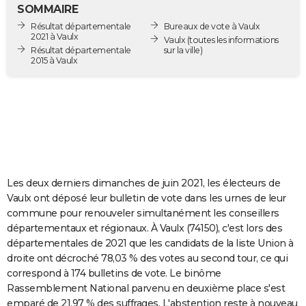
SOMMAIRE
City break
Voyage de noces
Climat
Destinations
Voyage nature
Forum
+
PHOTO
Résultat départementale
Bureaux de vote à Vaulx
2021 à Vaulx
Vaulx
(toutes les informations
GUIDES D'ACHAT
Résultat départementale
sur la ville)
2015 à Vaulx
BONS PLANS
CARTE DE VOEUX
Carte Bonne année
Carte Pâques
Carte de Noël
Carte Saint-Valentin
Carte d'anniversaire
DICTIONNAIRE
Biographies
Expressions
Dictionnaire
Citations
Proverbes
PROGRAMME TV
Les deux derniers dimanches de juin 2021, les électeurs de
COPAINS D'AVANT
Vaulx ont déposé leur bulletin de vote dans les urnes de leur
Se connecter
Collèges
Universités
Service militaire
S'inscrire
Lycées
Primaires
Entreprises
Avis de recherche
AVIS DE DÉCÈS
commune pour renouveler simultanément les conseillers
départementaux et régionaux. À Vaulx (74150), c'est lors des
FORUM
départementales de 2021 que les candidats de la liste Union à
droite ont décroché 78,03 % des votes au second tour, ce qui
Lifestyle
Sport
Television
Cinema
Bricolage
Culture
Auto
Voyage
correspond à 174 bulletins de vote. Le binôme
Rassemblement National parvenu en deuxième place s'est
emparé de 21,97 % des suffrages. L'abstention reste à nouveau