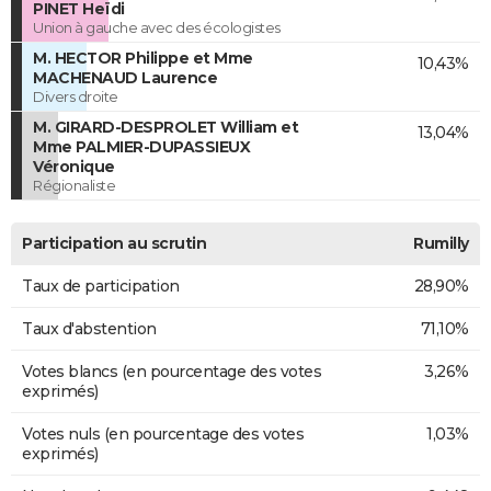
PINET Heïdi
Union à gauche avec des écologistes
M. HECTOR Philippe et Mme
10,43%
MACHENAUD Laurence
Divers droite
M. GIRARD-DESPROLET William et
13,04%
Mme PALMIER-DUPASSIEUX
Véronique
Régionaliste
Participation au scrutin
Rumilly
Taux de participation
28,90%
Taux d'abstention
71,10%
Votes blancs (en pourcentage des votes
3,26%
exprimés)
Votes nuls (en pourcentage des votes
1,03%
exprimés)