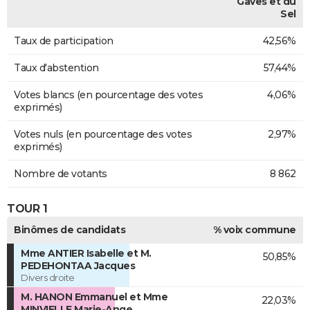
Gaves et du
Sel
Taux de participation
42,56%
Taux d'abstention
57,44%
Votes blancs (en pourcentage des votes
4,06%
exprimés)
Votes nuls (en pourcentage des votes
2,97%
exprimés)
Nombre de votants
8 862
TOUR 1
Binômes de candidats
% voix commune
Mme ANTIER Isabelle et M.
50,85%
PEDEHONTAA Jacques
Divers droite
M. HANON Emmanuel et Mme
22,03%
MINVIELLE Marie-Ange