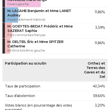
Divers gauche
M. LAGAHE Benjamin et Mme LANET
11,86%
Audrey
Rassemblement National
M. GOEYTES-BEDAT Frédéric et Mme
3,39%
SAZERAT Saphia
Parti communiste français
M. DELTEIL Éric et Mme SPITZER
11,86%
Catherine
Binôme Extrême gauche
Participation au scrutin
Orthez et
Terres des
Gaves et du
Sel
Taux de participation
40,34%
Taux d'abstention
59,66%
Votes blancs (en pourcentage des votes
3,20%
exprimés)