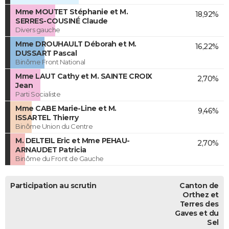
Mme MOUTET Stéphanie et M.
18,92%
SERRES-COUSINÉ Claude
Divers gauche
Mme DROUHAULT Déborah et M.
16,22%
DUSSART Pascal
Binôme Front National
Mme LAUT Cathy et M. SAINTE CROIX
2,70%
Jean
Parti Socialiste
Mme CABE Marie-Line et M.
9,46%
ISSARTEL Thierry
Binôme Union du Centre
M. DELTEIL Eric et Mme PEHAU-
2,70%
ARNAUDET Patricia
Binôme du Front de Gauche
Participation au scrutin
Canton de
Orthez et
Terres des
Gaves et du
Sel