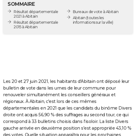
SOMMAIRE
City break
Voyage de noces
Climat
Destinations
Voyage nature
Forum
+
PHOTO
Résultat départementale
Bureaux de vote à Abitain
2021 à Abitain
Abitain
(toutes les
GUIDES D'ACHAT
Résultat départementale
informations sur la ville)
2015 à Abitain
BONS PLANS
CARTE DE VOEUX
Carte Bonne année
Carte Pâques
Carte de Noël
Carte Saint-Valentin
Carte d'anniversaire
DICTIONNAIRE
Biographies
Expressions
Dictionnaire
Citations
Proverbes
PROGRAMME TV
Les 20 et 27 juin 2021, les habitants d'Abitain ont déposé leur
COPAINS D'AVANT
bulletin de vote dans les urnes de leur commune pour
Se connecter
Collèges
Universités
Service militaire
S'inscrire
Lycées
Primaires
Entreprises
Avis de recherche
AVIS DE DÉCÈS
renouveler simultanément les conseillers généraux et
régionaux. À Abitain, c'est lors de ces mêmes
FORUM
départementales en 2021 que les candidats du binôme Divers
droite ont acquis 56,90 % des suffrages au second tour, ce qui
Lifestyle
Sport
Television
Cinema
Bricolage
Culture
Auto
Voyage
correspond à 33 bulletins choisis dans l'isoloir. La liste Divers
gauche arrivée en deuxième position s'est appropriée 43,10 %
des votes. Quelle situation apparaîtra pour les prochaines