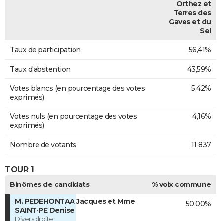
Orthez et
Terres des
Gaves et du
Sel
Taux de participation
56,41%
Taux d'abstention
43,59%
Votes blancs (en pourcentage des votes
5,42%
exprimés)
Votes nuls (en pourcentage des votes
4,16%
exprimés)
Nombre de votants
11 837
TOUR 1
Binômes de candidats
% voix commune
M. PEDEHONTAA Jacques et Mme
50,00%
SAINT-PE Denise
Divers droite