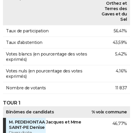
Orthez et
Terres des
Gaves et du
Sel
Taux de participation
56,41%
Taux d'abstention
43,59%
Votes blancs (en pourcentage des votes
5,42%
exprimés)
Votes nuls (en pourcentage des votes
4,16%
exprimés)
Nombre de votants
11 837
TOUR 1
Binômes de candidats
% voix commune
M. PEDEHONTAA Jacques et Mme
46,77%
SAINT-PE Denise
Divers droite