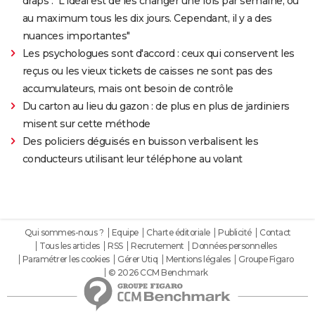
draps : "L'idéal est de les changer une fois par semaine, ou
au maximum tous les dix jours. Cependant, il y a des
nuances importantes"
Les psychologues sont d'accord : ceux qui conservent les
reçus ou les vieux tickets de caisses ne sont pas des
accumulateurs, mais ont besoin de contrôle
Du carton au lieu du gazon : de plus en plus de jardiniers
misent sur cette méthode
Des policiers déguisés en buisson verbalisent les
conducteurs utilisant leur téléphone au volant
Qui sommes-nous ?
Equipe
Charte éditoriale
Publicité
Contact
Tous les articles
RSS
Recrutement
Données personnelles
Paramétrer les cookies
Gérer Utiq
Mentions légales
Groupe Figaro
© 2026 CCM Benchmark