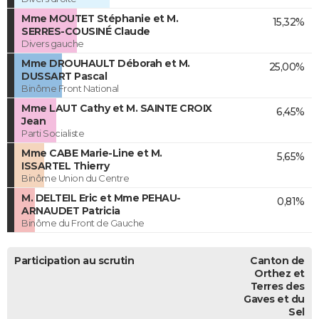
Mme MOUTET Stéphanie et M.
15,32%
SERRES-COUSINÉ Claude
Divers gauche
Mme DROUHAULT Déborah et M.
25,00%
DUSSART Pascal
Binôme Front National
Mme LAUT Cathy et M. SAINTE CROIX
6,45%
Jean
Parti Socialiste
Mme CABE Marie-Line et M.
5,65%
ISSARTEL Thierry
Binôme Union du Centre
M. DELTEIL Eric et Mme PEHAU-
0,81%
ARNAUDET Patricia
Binôme du Front de Gauche
Participation au scrutin
Canton de
Orthez et
Terres des
Gaves et du
Sel