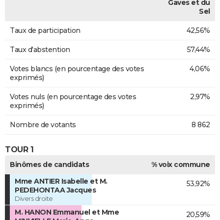
Gaves et du
Sel
Taux de participation
42,56%
Taux d'abstention
57,44%
Votes blancs (en pourcentage des votes
4,06%
exprimés)
Votes nuls (en pourcentage des votes
2,97%
exprimés)
Nombre de votants
8 862
TOUR 1
Binômes de candidats
% voix commune
Mme ANTIER Isabelle et M.
53,92%
PEDEHONTAA Jacques
Divers droite
M. HANON Emmanuel et Mme
20,59%