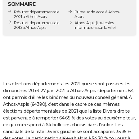
SOMMAIRE
City break
Voyage de noces
Climat
Destinations
Voyage nature
Forum
+
PHOTO
Résultat départementale
Bureaux de vote à Athos-
2021 à Athos-Aspis
Aspis
GUIDES D'ACHAT
Résultat départementale
Athos-Aspis
(toutes les
2015 à Athos-Aspis
informations sur la ville)
BONS PLANS
CARTE DE VOEUX
Carte Bonne année
Carte Pâques
Carte de Noël
Carte Saint-Valentin
Carte d'anniversaire
DICTIONNAIRE
Biographies
Expressions
Dictionnaire
Citations
Proverbes
PROGRAMME TV
COPAINS D'AVANT
Les élections départementales 2021 qui se sont passées les
dimanches 20 et 27 juin 2021 à Athos-Aspis (département 64)
Se connecter
Collèges
Universités
Service militaire
S'inscrire
Lycées
Primaires
Entreprises
Avis de recherche
AVIS DE DÉCÈS
ont permis d'élire les binômes du nouveau conseil général. À
Athos-Aspis (64390), c'est dans le cadre de ces mêmes
FORUM
élections départementales de 2021 que la liste Divers droite
est parvenue à remporter 64,65 % des votes au deuxième tour,
Lifestyle
Sport
Television
Cinema
Bricolage
Culture
Auto
Voyage
ce qui correspond à 64 bulletins choisis dans l'isoloir. Les
candidats de la liste Divers gauche se sont accaparés 35,35 %
des votes. La participation s'élevait alors à 54,70 % toujours à