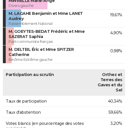
MINVIELLE Marie-Ange
Divers gauche
M. LAGAHE Benjamin et Mme LANET
19,61%
Audrey
Rassemblement National
M. GOEYTES-BEDAT Frédéric et Mme
4,90%
SAZERAT Saphia
Parti communiste français
M. DELTEIL Éric et Mme SPITZER
0,98%
Catherine
Binôme Extrême gauche
Participation au scrutin
Orthez et
Terres des
Gaves et du
Sel
Taux de participation
40,34%
Taux d'abstention
59,66%
Votes blancs (en pourcentage des votes
3,20%