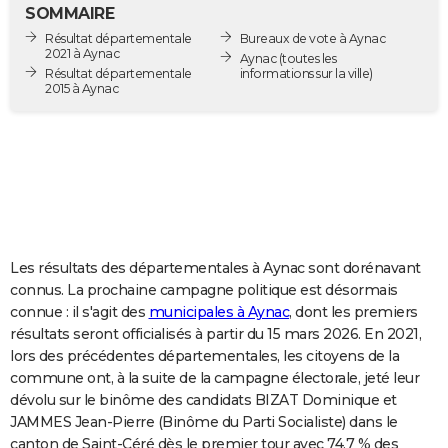
SOMMAIRE
City break
Voyage de noces
Climat
Destinations
Voyage nature
Forum
+
PHOTO
Résultat départementale
Bureaux de vote à Aynac
2021 à Aynac
Aynac
(toutes les
GUIDES D'ACHAT
Résultat départementale
informations sur la ville)
2015 à Aynac
BONS PLANS
CARTE DE VOEUX
Carte Bonne année
Carte Pâques
Carte de Noël
Carte Saint-Valentin
Carte d'anniversaire
DICTIONNAIRE
Biographies
Expressions
Dictionnaire
Citations
Proverbes
PROGRAMME TV
Les résultats des départementales à Aynac sont dorénavant
COPAINS D'AVANT
connus. La prochaine campagne politique est désormais
Se connecter
Collèges
Universités
Service militaire
S'inscrire
Lycées
Primaires
Entreprises
Avis de recherche
AVIS DE DÉCÈS
connue : il s'agit des
municipales à Aynac
, dont les premiers
résultats seront officialisés à partir du 15 mars 2026. En 2021,
FORUM
lors des précédentes départementales, les citoyens de la
commune ont, à la suite de la campagne électorale, jeté leur
Lifestyle
Sport
Television
Cinema
Bricolage
Culture
Auto
Voyage
dévolu sur le binôme des candidats BIZAT Dominique et
JAMMES Jean-Pierre (Binôme du Parti Socialiste) dans le
canton de Saint-Céré dès le premier tour avec 74,7 % des