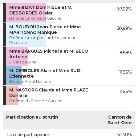
Mme BIZAT Dominique et M.
37,62%
DESBORDES Olivier
Binôme Union de la Gauche
M. BOUDOU Jean-Pierre et Mme
30,69%
MARTIGNAC Monique
Binôme Union pour un Mouvement
Populaire
Mme BARGUES Michelle et M. BECO
8,58%
Antoine
Divers gauche
M. GERBOLES Alain et Mme RUIZ
11,55%
Etiennette
Binôme Front National
M. NASTORG Claude et Mme PLAZE
11,55%
Danielle
Binôme du Front de Gauche
Participation au scrutin
Canton de
Saint-Céré
Taux de participation
61,40%