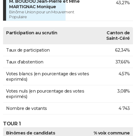
M. BOUDOU Jean-Pierre et Mme
43,21%
MARTIGNAC Monique
Binôme Union pour un Mouvement
Populaire
Participation au scrutin
Canton de
Saint-Céré
Taux de participation
62,34%
Taux d'abstention
37,66%
Votes blancs (en pourcentage des votes
4,51%
exprimés)
Votes nuls (en pourcentage des votes
3,08%
exprimés)
Nombre de votants
4 743
TOUR 1
Binômes de candidats
% voix commune