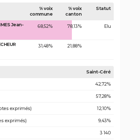
% voix
% voix
Statut
commune
canton
MMES Jean-
68,52%
78,13%
Elu
ÊCHEUR
31,48%
21,88%
Saint-Céré
42,72%
57,28%
otes exprimés)
12,10%
es exprimés)
9,43%
3 140