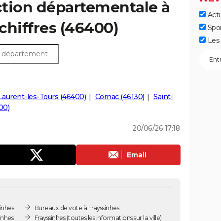
ection départementale à
Actu
 chiffres (46400)
Spo
Les 
Laurent-les-Tours (46400)
Cornac (46130)
Saint-
00)
20/06/26 17:18
Email
inhes
Bureaux de vote à Frayssinhes
inhes
Frayssinhes
(toutes les informations sur la ville)