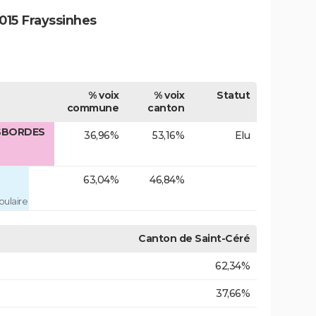
015 Frayssinhes
% voix
% voix
Statut
commune
canton
ESBORDES
36,96%
53,16%
Elu
63,04%
46,84%
ulaire
Canton de Saint-Céré
62,34%
37,66%