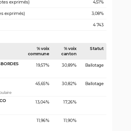
otes exprimés)
4,51%
es exprimés)
3,08%
4 743
% voix
% voix
Statut
commune
canton
ESBORDES
19,57%
30,89%
Ballotage
45,65%
30,82%
Ballotage
ulaire
ECO
13,04%
17,26%
11,96%
11,90%