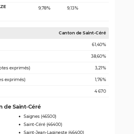
AZE
9,78%
9,13%
Canton de Saint-Céré
61,40%
38,60%
otes exprimés)
3,21%
es exprimés)
1,76%
4 670
 de Saint-Céré
Saignes (46500)
Saint-Céré (46400)
Saint-Jean-Lagineste (46400)