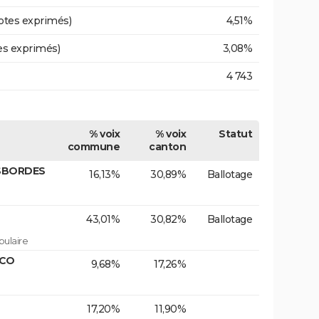
otes exprimés)
4,51%
es exprimés)
3,08%
4 743
% voix
% voix
Statut
commune
canton
ESBORDES
16,13%
30,89%
Ballotage
43,01%
30,82%
Ballotage
ulaire
ECO
9,68%
17,26%
17,20%
11,90%