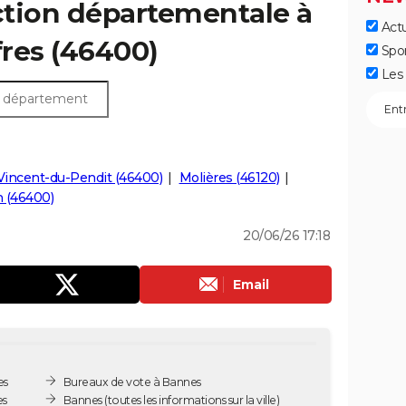
ection départementale à
Actu
fres (46400)
Spo
Les 
Vincent-du-Pendit (46400)
Molières (46120)
n (46400)
20/06/26 17:18
Email
es
Bureaux de vote à Bannes
es
Bannes
(toutes les informations sur la ville)