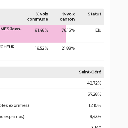
% voix
% voix
Statut
commune
canton
MMES Jean-
81,48%
78,13%
Elu
ÊCHEUR
18,52%
21,88%
Saint-Céré
42,72%
57,28%
otes exprimés)
12,10%
es exprimés)
9,43%
3 140