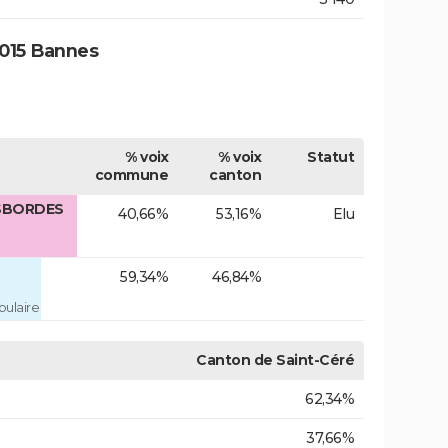
015 Bannes
% voix
% voix
Statut
commune
canton
ESBORDES
40,66%
53,16%
Elu
59,34%
46,84%
ulaire
Canton de Saint-Céré
62,34%
37,66%