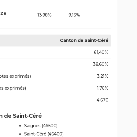
AZE
13,98%
9,13%
Canton de Saint-Céré
61,40%
38,60%
otes exprimés)
3,21%
es exprimés)
1,76%
4 670
 de Saint-Céré
Saignes (46500)
Saint-Céré (46400)