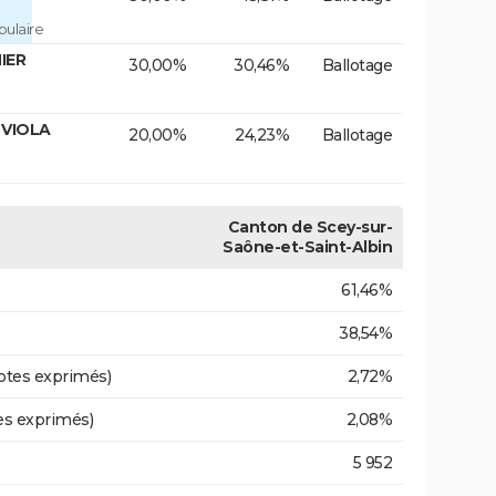
ulaire
IER
30,00%
30,46%
Ballotage
 VIOLA
20,00%
24,23%
Ballotage
Canton de Scey-sur-
Saône-et-Saint-Albin
61,46%
38,54%
otes exprimés)
2,72%
es exprimés)
2,08%
5 952