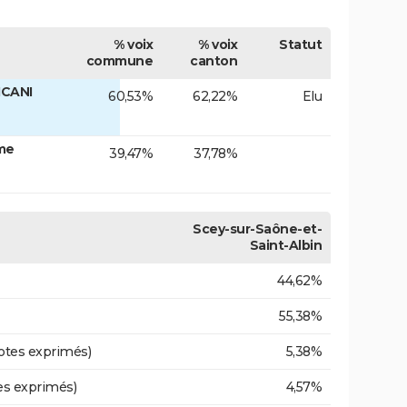
% voix
% voix
Statut
commune
canton
ICANI
60,53%
62,22%
Elu
me
39,47%
37,78%
Scey-sur-Saône-et-
Saint-Albin
44,62%
55,38%
otes exprimés)
5,38%
es exprimés)
4,57%