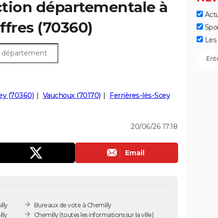
ection départementale à
Actu
iffres (70360)
Spo
Les 
ey (70360)
Vauchoux (70170)
Ferrières-lès-Scey
20/06/26 17:18
Email
lly
Bureaux de vote à Chemilly
lly
Chemilly
(toutes les informations sur la ville)