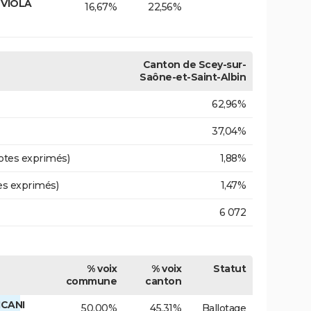
 VIOLA
16,67%
22,56%
Canton de Scey-sur-
Saône-et-Saint-Albin
62,96%
37,04%
otes exprimés)
1,88%
es exprimés)
1,47%
6 072
% voix
% voix
Statut
commune
canton
ICANI
50,00%
45,31%
Ballotage