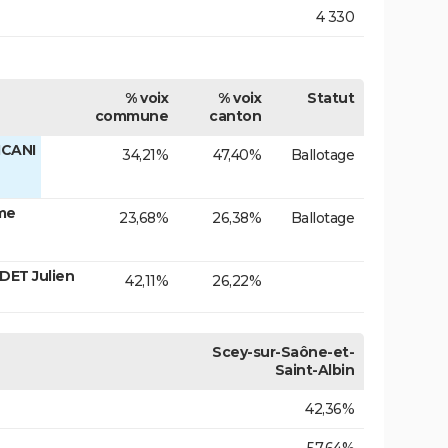
4 330
% voix
% voix
Statut
commune
canton
ICANI
34,21%
47,40%
Ballotage
me
23,68%
26,38%
Ballotage
DET Julien
42,11%
26,22%
Scey-sur-Saône-et-
Saint-Albin
42,36%
57,64%