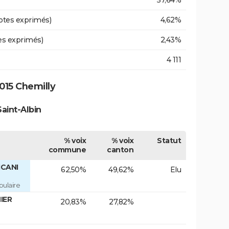
otes exprimés)
4,62%
es exprimés)
2,43%
4 111
015 Chemilly
aint-Albin
% voix
% voix
Statut
commune
canton
ICANI
62,50%
49,62%
Elu
ulaire
IER
20,83%
27,82%