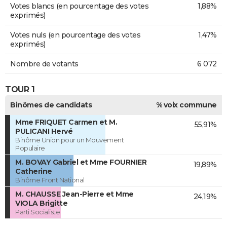
Votes blancs (en pourcentage des votes
1,88%
exprimés)
Votes nuls (en pourcentage des votes
1,47%
exprimés)
Nombre de votants
6 072
TOUR 1
Binômes de candidats
% voix commune
Mme FRIQUET Carmen et M.
55,91%
PULICANI Hervé
Binôme Union pour un Mouvement
Populaire
M. BOVAY Gabriel et Mme FOURNIER
19,89%
Catherine
Binôme Front National
M. CHAUSSE Jean-Pierre et Mme
24,19%
VIOLA Brigitte
Parti Socialiste