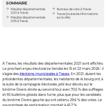
SOMMAIRE
City break
Voyage de noces
Climat
Destinations
Voyage nature
Forum
+
PHOTO
Résultat départementale
Bureaux de vote à Traves
2021 à Traves
Traves
(toutes les informations
GUIDES D'ACHAT
Résultat départementale
sur la ville)
2015 à Traves
BONS PLANS
CARTE DE VOEUX
Carte Bonne année
Carte Pâques
Carte de Noël
Carte Saint-Valentin
Carte d'anniversaire
DICTIONNAIRE
Biographies
Expressions
Dictionnaire
Citations
Proverbes
PROGRAMME TV
À Traves, les résultats des départementales 2021 sont affichés.
COPAINS D'AVANT
Le prochain enjeu électoral se tiendra les 15 et 22 mars 2026 : il
Se connecter
Collèges
Universités
Service militaire
S'inscrire
Lycées
Primaires
Entreprises
Avis de recherche
AVIS DE DÉCÈS
s'agira des
élections municipales à Traves
. En 2021, durant les
précédentes départementales, les habitants de le bourg ont, à
FORUM
la suite de la campagne électorale, jeté leur dévolu sur le
binôme Divers droite au second tour avec 70,5 % des suffrages
Lifestyle
Sport
Television
Cinema
Bricolage
Culture
Auto
Voyage
et 93 bulletins glissés dans l'urne, plus que pour les candidats
du binôme Divers gauche qui ont obtenu 29,6 % des votes. Le
pourcentage de participation montait à 45,7 %.