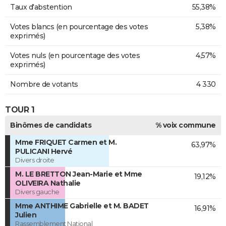
Taux d'abstention
55,38%
Votes blancs (en pourcentage des votes
5,38%
exprimés)
Votes nuls (en pourcentage des votes
4,57%
exprimés)
Nombre de votants
4 330
TOUR 1
Binômes de candidats
% voix commune
Mme FRIQUET Carmen et M.
63,97%
PULICANI Hervé
Divers droite
M. LE BRETTON Jean-Marie et Mme
19,12%
OLIVEIRA Nathalie
Divers gauche
Mme ANTHIME Gabrielle et M. BADET
16,91%
Julien
Rassemblement National