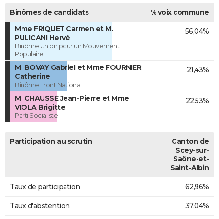
Binômes de candidats
% voix commune
Mme FRIQUET Carmen et M.
56,04%
PULICANI Hervé
Binôme Union pour un Mouvement
Populaire
M. BOVAY Gabriel et Mme FOURNIER
21,43%
Catherine
Binôme Front National
M. CHAUSSE Jean-Pierre et Mme
22,53%
VIOLA Brigitte
Parti Socialiste
Participation au scrutin
Canton de
Scey-sur-
Saône-et-
Saint-Albin
Taux de participation
62,96%
Taux d'abstention
37,04%