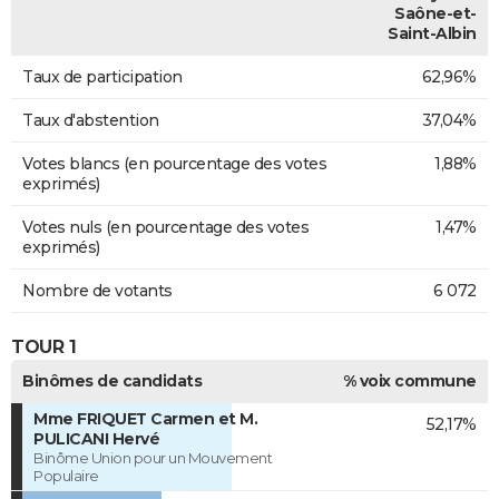
Saône-et-
Saint-Albin
Taux de participation
62,96%
Taux d'abstention
37,04%
Votes blancs (en pourcentage des votes
1,88%
exprimés)
Votes nuls (en pourcentage des votes
1,47%
exprimés)
Nombre de votants
6 072
TOUR 1
Binômes de candidats
% voix commune
Mme FRIQUET Carmen et M.
52,17%
PULICANI Hervé
Binôme Union pour un Mouvement
Populaire