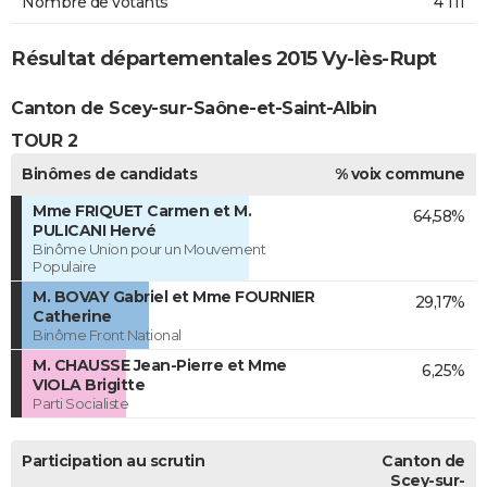
Nombre de votants
4 111
Résultat départementales 2015 Vy-lès-Rupt
Canton de Scey-sur-Saône-et-Saint-Albin
TOUR 2
Binômes de candidats
% voix commune
Mme FRIQUET Carmen et M.
64,58%
PULICANI Hervé
Binôme Union pour un Mouvement
Populaire
M. BOVAY Gabriel et Mme FOURNIER
29,17%
Catherine
Binôme Front National
M. CHAUSSE Jean-Pierre et Mme
6,25%
VIOLA Brigitte
Parti Socialiste
Participation au scrutin
Canton de
Scey-sur-