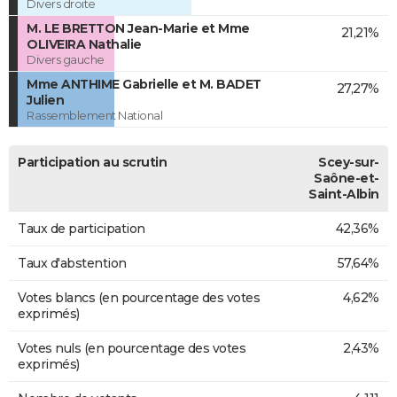
Divers droite
M. LE BRETTON Jean-Marie et Mme
21,21%
OLIVEIRA Nathalie
Divers gauche
Mme ANTHIME Gabrielle et M. BADET
27,27%
Julien
Rassemblement National
Participation au scrutin
Scey-sur-
Saône-et-
Saint-Albin
Taux de participation
42,36%
Taux d'abstention
57,64%
Votes blancs (en pourcentage des votes
4,62%
exprimés)
Votes nuls (en pourcentage des votes
2,43%
exprimés)