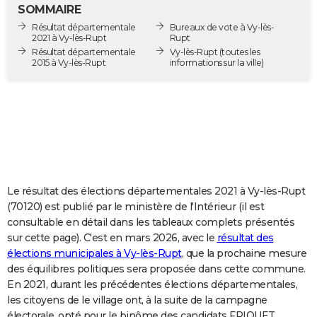
SOMMAIRE
City break
Voyage de noces
Climat
Destinations
Voyage nature
Forum
+
PHOTO
Résultat départementale
Bureaux de vote à Vy-lès-
2021 à Vy-lès-Rupt
Rupt
GUIDES D'ACHAT
Résultat départementale
Vy-lès-Rupt
(toutes les
2015 à Vy-lès-Rupt
informations sur la ville)
BONS PLANS
CARTE DE VOEUX
Carte Bonne année
Carte Pâques
Carte de Noël
Carte Saint-Valentin
Carte d'anniversaire
DICTIONNAIRE
Biographies
Expressions
Dictionnaire
Citations
Proverbes
PROGRAMME TV
COPAINS D'AVANT
Le résultat des élections départementales 2021 à Vy-lès-Rupt
(70120) est publié par le ministère de l'Intérieur (il est
Se connecter
Collèges
Universités
Service militaire
S'inscrire
Lycées
Primaires
Entreprises
Avis de recherche
AVIS DE DÉCÈS
consultable en détail dans les tableaux complets présentés
sur cette page). C'est en mars 2026, avec le
résultat des
FORUM
élections municipales à Vy-lès-Rupt
, que la prochaine mesure
des équilibres politiques sera proposée dans cette commune.
Lifestyle
Sport
Television
Cinema
Bricolage
Culture
Auto
Voyage
En 2021, durant les précédentes élections départementales,
les citoyens de le village ont, à la suite de la campagne
électorale, opté pour le binôme des candidats FRIQUET