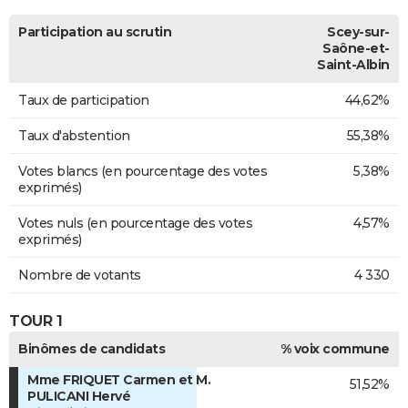
Participation au scrutin
Scey-sur-
Saône-et-
Saint-Albin
Taux de participation
44,62%
Taux d'abstention
55,38%
Votes blancs (en pourcentage des votes
5,38%
exprimés)
Votes nuls (en pourcentage des votes
4,57%
exprimés)
Nombre de votants
4 330
TOUR 1
Binômes de candidats
% voix commune
Mme FRIQUET Carmen et M.
51,52%
PULICANI Hervé