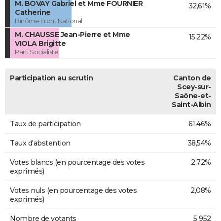
M. BOVAY Gabriel et Mme FOURNIER
32,61%
Catherine
Binôme Front National
M. CHAUSSE Jean-Pierre et Mme
15,22%
VIOLA Brigitte
Parti Socialiste
Participation au scrutin
Canton de
Scey-sur-
Saône-et-
Saint-Albin
Taux de participation
61,46%
Taux d'abstention
38,54%
Votes blancs (en pourcentage des votes
2,72%
exprimés)
Votes nuls (en pourcentage des votes
2,08%
exprimés)
Nombre de votants
5 952