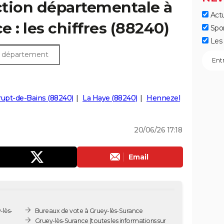
ection départementale à
Actu
 : les chiffres (88240)
Spo
Les 
upt-de-Bains (88240)
La Haye (88240)
Hennezel
20/06/26 17:18
Email
-lès-
Bureaux de vote à Gruey-lès-Surance
Gruey-lès-Surance
(toutes les informations sur