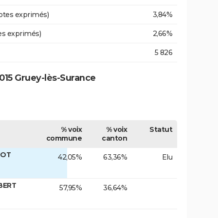
otes exprimés)
3,84%
es exprimés)
2,66%
5 826
015 Gruey-lès-Surance
% voix
% voix
Statut
commune
canton
COT
42,05%
63,36%
Elu
BERT
57,95%
36,64%