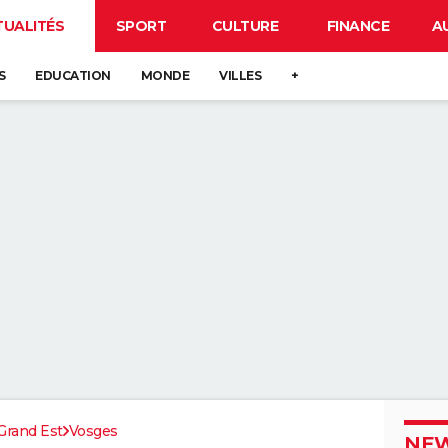
TUALITÉS
SPORT
CULTURE
FINANCE
A
S
EDUCATION
MONDE
VILLES
+
Grand Est
Vosges
NEW