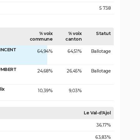
5 738
% voix
% voix
Statut
commune
canton
VINCENT
64,94%
64,51%
Ballotage
HUMBERT
24,68%
26,45%
Ballotage
ix
10,39%
9,03%
Le Val-d'Ajol
36,17%
63,83%