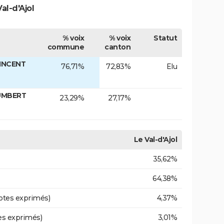
al-d'Ajol
% voix
% voix
Statut
commune
canton
VINCENT
76,71%
72,83%
Elu
HUMBERT
23,29%
27,17%
Le Val-d'Ajol
35,62%
64,38%
otes exprimés)
4,37%
es exprimés)
3,01%