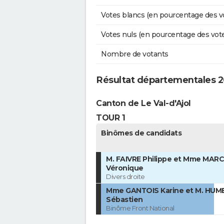
Votes blancs (en pourcentage des v
Votes nuls (en pourcentage des vot
Nombre de votants
Résultat départementales 2
Canton de Le Val-d'Ajol
TOUR 1
Binômes de candidats
M. FAIVRE Philippe et Mme MAR
Véronique
Divers droite
Mme GANTOIS Karine et M. HUM
Sébastien
Binôme Front National