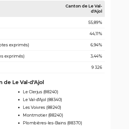
Canton de Le Val-
d'Ajol
55,89%
44,11%
otes exprimés)
6,94%
es exprimés)
3,44%
9 326
de Le Val-d'Ajol
Le Clerjus (88240)
Le Val-d'Ajol (88340)
Les Voivres (88240)
Montmotier (88240)
Plombières-les-Bains (88370)