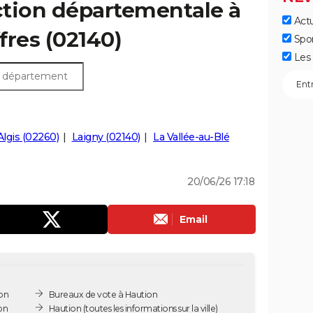
ection départementale à
Actu
ffres (02140)
Spo
Les 
Algis (02260)
Laigny (02140)
La Vallée-au-Blé
20/06/26 17:18
Email
on
Bureaux de vote à Haution
on
Haution
(toutes les informations sur la ville)