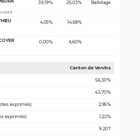
 MEURA
39,19%
25,03%
Ballotage
ulaire
THIEU
4,05%
14,68%
ECOYER
0,00%
4,60%
Canton de Vervins
56,30%
43,70%
otes exprimés)
2,95%
es exprimés)
1,22%
9 207