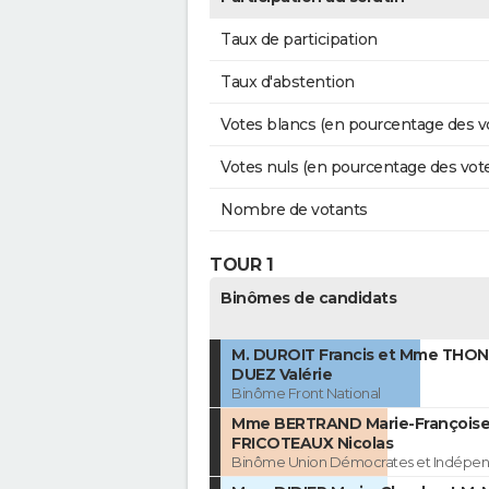
Taux de participation
Taux d'abstention
Votes blancs (en pourcentage des v
Votes nuls (en pourcentage des vot
Nombre de votants
TOUR 1
Binômes de candidats
M. DUROIT Francis et Mme THO
DUEZ Valérie
Binôme Front National
Mme BERTRAND Marie-Françoise 
FRICOTEAUX Nicolas
Binôme Union Démocrates et Indépen