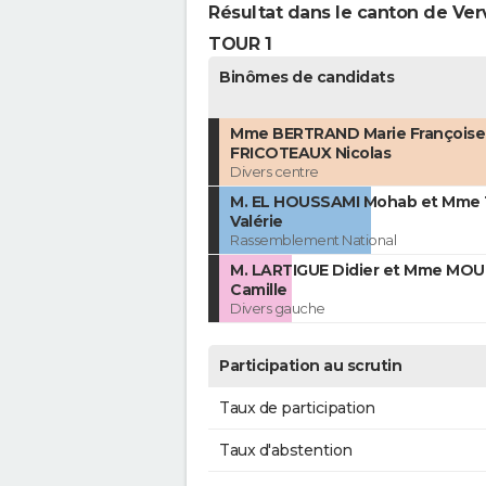
Résultat dans le canton de Ver
TOUR 1
Binômes de candidats
Mme BERTRAND Marie Françoise 
FRICOTEAUX Nicolas
Divers centre
M. EL HOUSSAMI Mohab et Mm
Valérie
Rassemblement National
M. LARTIGUE Didier et Mme MOU
Camille
Divers gauche
Participation au scrutin
Taux de participation
Taux d'abstention