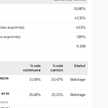
56,85%
43,15%
otes exprimés)
4,53%
es exprimés)
1,89%
9 298
% voix
% voix
Statut
commune
canton
NNON-
31,08%
30,47%
Ballotage
et M.
25,68%
25,23%
Ballotage
dants