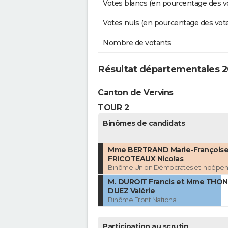
Votes blancs (en pourcentage des v
Votes nuls (en pourcentage des vot
Nombre de votants
Résultat départementales 2
Canton de Vervins
TOUR 2
Binômes de candidats
Mme BERTRAND Marie-Françoise 
FRICOTEAUX Nicolas
Binôme Union Démocrates et Indépen
M. DUROIT Francis et Mme THO
DUEZ Valérie
Binôme Front National
Participation au scrutin