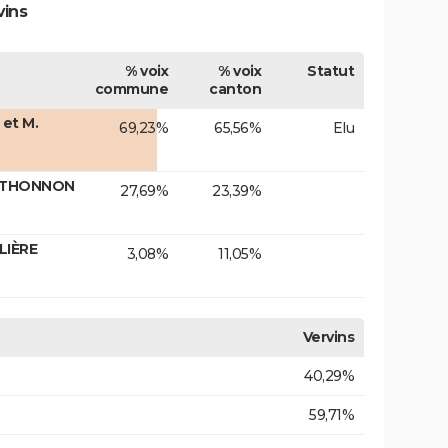
vins
% voix
% voix
Statut
commune
canton
et M.
69,23%
65,56%
Elu
e THONNON
27,69%
23,39%
LIÈRE
3,08%
11,05%
Vervins
40,29%
59,71%