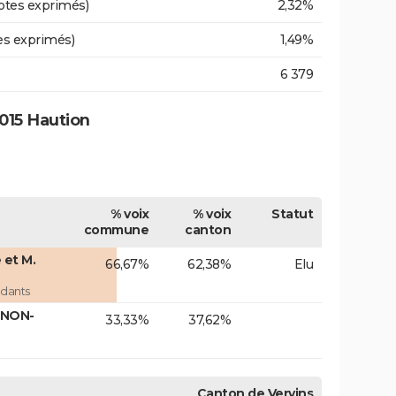
otes exprimés)
2,32%
es exprimés)
1,49%
6 379
015 Haution
% voix
% voix
Statut
commune
canton
et M.
66,67%
62,38%
Elu
dants
NNON-
33,33%
37,62%
Canton de Vervins