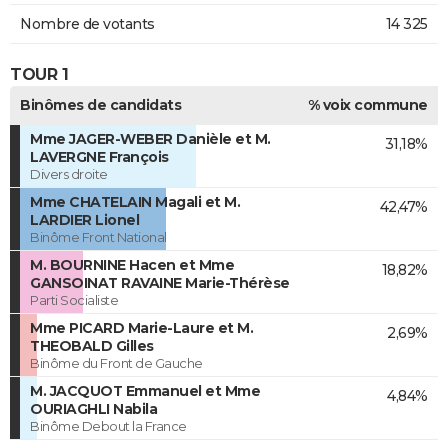
Nombre de votants
14 325
TOUR 1
Binômes de candidats
% voix commune
Mme JAGER-WEBER Danièle et M.
31,18%
LAVERGNE François
Divers droite
Mme CHATELAIN Magali et M.
42,47%
LARDIER Lionel
Binôme Front National
M. BOURNINE Hacen et Mme
18,82%
GANSOINAT RAVAINE Marie-Thérèse
Parti Socialiste
Mme PICARD Marie-Laure et M.
2,69%
THEOBALD Gilles
Binôme du Front de Gauche
M. JACQUOT Emmanuel et Mme
4,84%
OURIAGHLI Nabila
Binôme Debout la France