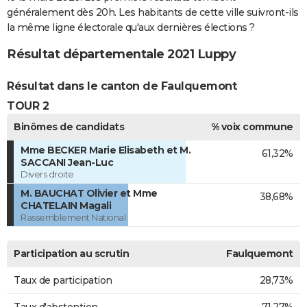
généralement dès 20h. Les habitants de cette ville suivront-ils
la même ligne électorale qu'aux dernières élections ?
Résultat départementale 2021 Luppy
Résultat dans le canton de Faulquemont
TOUR 2
Binômes de candidats
% voix commune
Mme BECKER Marie Elisabeth et M.
61,32%
SACCANI Jean-Luc
Divers droite
M. BAUCHAT Olivier et Mme
38,68%
CHATELAIN Magali
Rassemblement National
Participation au scrutin
Faulquemont
Taux de participation
28,73%