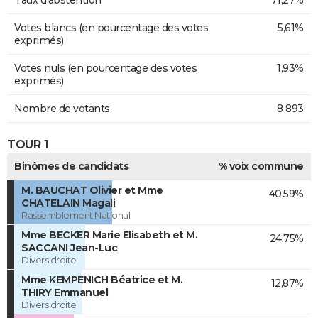
Taux d'abstention
71,27%
Votes blancs (en pourcentage des votes
5,61%
exprimés)
Votes nuls (en pourcentage des votes
1,93%
exprimés)
Nombre de votants
8 893
TOUR 1
Binômes de candidats
% voix commune
M. BAUCHAT Olivier et Mme
40,59%
CHATELAIN Magali
Rassemblement National
Mme BECKER Marie Elisabeth et M.
24,75%
SACCANI Jean-Luc
Divers droite
Mme KEMPENICH Béatrice et M.
12,87%
THIRY Emmanuel
Divers droite