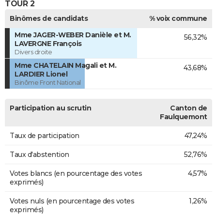
TOUR 2
Binômes de candidats
% voix commune
Mme JAGER-WEBER Danièle et M.
56,32%
LAVERGNE François
Divers droite
Mme CHATELAIN Magali et M.
43,68%
LARDIER Lionel
Binôme Front National
Participation au scrutin
Canton de
Faulquemont
Taux de participation
47,24%
Taux d'abstention
52,76%
Votes blancs (en pourcentage des votes
4,57%
exprimés)
Votes nuls (en pourcentage des votes
1,26%
exprimés)