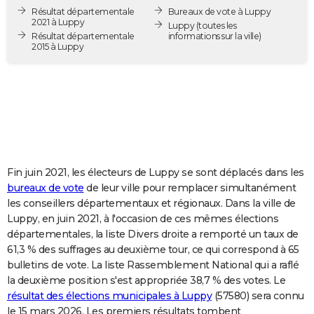
Résultat départementale
Bureaux de vote à Luppy
City break
Voyage de noces
Climat
Destinations
Voyage nature
Forum
+
PHOTO
2021 à Luppy
Luppy
(toutes les
Résultat départementale
informations sur la ville)
GUIDES D'ACHAT
2015 à Luppy
BONS PLANS
CARTE DE VOEUX
Carte Bonne année
Carte Pâques
Carte de Noël
Carte Saint-Valentin
Carte d'anniversaire
DICTIONNAIRE
Biographies
Expressions
Dictionnaire
Citations
Proverbes
PROGRAMME TV
Fin juin 2021, les électeurs de Luppy se sont déplacés dans les
bureaux de vote
de leur ville pour remplacer simultanément
COPAINS D'AVANT
les conseillers départementaux et régionaux. Dans la ville de
Se connecter
Collèges
Universités
Service militaire
S'inscrire
Lycées
Primaires
Entreprises
Avis de recherche
AVIS DE DÉCÈS
Luppy, en juin 2021, à l'occasion de ces mêmes élections
départementales, la liste Divers droite a remporté un taux de
FORUM
61,3 % des suffrages au deuxième tour, ce qui correspond à 65
bulletins de vote. La liste Rassemblement National qui a raflé
Lifestyle
Sport
Television
Cinema
Bricolage
Culture
Auto
Voyage
la deuxième position s'est appropriée 38,7 % des votes. Le
résultat des élections municipales à Luppy
(57580) sera connu
le 15 mars 2026. Les premiers résultats tombent