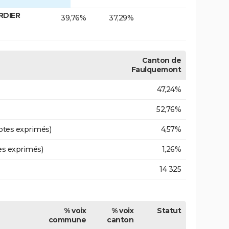
RDIER
39,76%
37,29%
Canton de
Faulquemont
47,24%
52,76%
otes exprimés)
4,57%
es exprimés)
1,26%
14 325
% voix
% voix
Statut
commune
canton