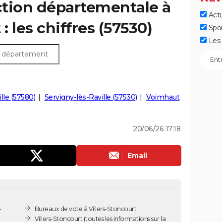
ection départementale à
Actu
: les chiffres (57530)
Spo
Les 
lle (57580)
Servigny-lès-Raville (57530)
Voimhaut
20/06/26 17:18
Email
-
Bureaux de vote à Villers-Stoncourt
Villers-Stoncourt
(toutes les informations sur la