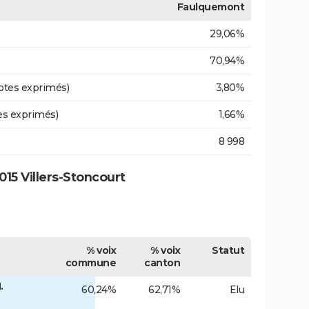
Faulquemont
29,06%
70,94%
otes exprimés)
3,80%
es exprimés)
1,66%
8 998
15 Villers-Stoncourt
% voix
% voix
Statut
commune
canton
.
60,24%
62,71%
Elu