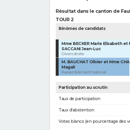
Résultat dans le canton de Fa
TOUR 2
Binômes de candidats
Mme BECKER Marie Elisabeth et 
SACCANI Jean-Luc
Divers droite
M. BAUCHAT Olivier et Mme CH
Magali
Rassemblement National
Participation au scrutin
Taux de participation
Taux d'abstention
Votes blancs (en pourcentage des v