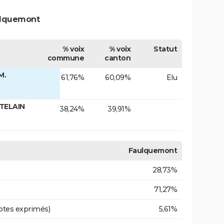
ulquemont
% voix
% voix
Statut
commune
canton
M.
61,76%
60,09%
Elu
ATELAIN
38,24%
39,91%
Faulquemont
28,73%
71,27%
otes exprimés)
5,61%