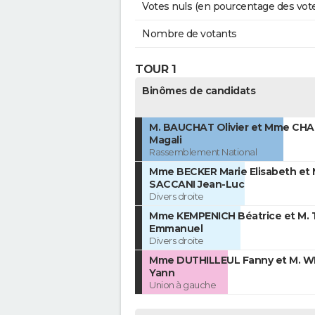
Votes nuls (en pourcentage des vot
Nombre de votants
TOUR 1
Binômes de candidats
M. BAUCHAT Olivier et Mme CH
Magali
Rassemblement National
Mme BECKER Marie Elisabeth et 
SACCANI Jean-Luc
Divers droite
Mme KEMPENICH Béatrice et M. 
Emmanuel
Divers droite
Mme DUTHILLEUL Fanny et M. 
Yann
Union à gauche