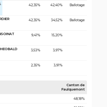
.
42,35%
42,40%
Ballotage
RDIER
42,35%
34,52%
Ballotage
NSOINAT
9,41%
15,20%
 THEOBALD
3,53%
3,97%
2,35%
3,91%
Canton de
Faulquemont
48,18%