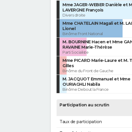
Mme JAGER-WEBER Danièle et M
LAVERGNE François
Divers droite
Mme CHATELAIN Magali et M. LA
Lionel
Binôme Front National
M. BOURNINE Hacen et Mme GA
RAVAINE Marie-Thérèse
Parti Socialiste
Mme PICARD Marie-Laure et M.
Gilles
Binôme du Front de Gauche
M. JACQUOT Emmanuel et Mme
OURIAGHLI Nabila
Binôme Debout la France
Participation au scrutin
Taux de participation