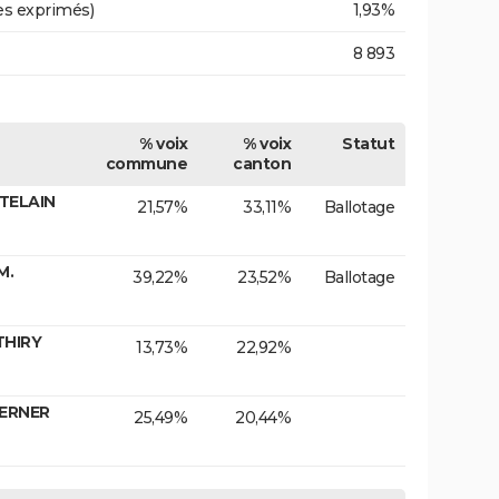
es exprimés)
1,93%
8 893
% voix
% voix
Statut
commune
canton
ATELAIN
21,57%
33,11%
Ballotage
M.
39,22%
23,52%
Ballotage
THIRY
13,73%
22,92%
WERNER
25,49%
20,44%