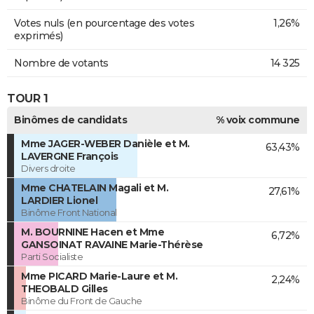
Votes nuls (en pourcentage des votes
1,26%
exprimés)
Nombre de votants
14 325
TOUR 1
Binômes de candidats
% voix commune
Mme JAGER-WEBER Danièle et M.
63,43%
LAVERGNE François
Divers droite
Mme CHATELAIN Magali et M.
27,61%
LARDIER Lionel
Binôme Front National
M. BOURNINE Hacen et Mme
6,72%
GANSOINAT RAVAINE Marie-Thérèse
Parti Socialiste
Mme PICARD Marie-Laure et M.
2,24%
THEOBALD Gilles
Binôme du Front de Gauche