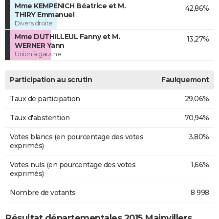
Mme KEMPENICH Béatrice et M.
42,86%
THIRY Emmanuel
Divers droite
Mme DUTHILLEUL Fanny et M.
13,27%
WERNER Yann
Union à gauche
Participation au scrutin
Faulquemont
Taux de participation
29,06%
Taux d'abstention
70,94%
Votes blancs (en pourcentage des votes
3,80%
exprimés)
Votes nuls (en pourcentage des votes
1,66%
exprimés)
Nombre de votants
8 998
Résultat départementales 2015 Mainvillers