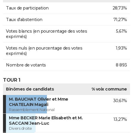
Taux de participation
28,73%
Taux d'abstention
71,27%
Votes blancs (en pourcentage des votes
5,61%
exprimés)
Votes nuls (en pourcentage des votes
1,93%
exprimés)
Nombre de votants
8 893
TOUR 1
Binômes de candidats
% voix commune
M. BAUCHAT Olivier et Mme
30,61%
CHATELAIN Magali
Rassemblement National
Mme BECKER Marie Elisabeth et M.
13,27%
SACCANI Jean-Luc
Divers droite