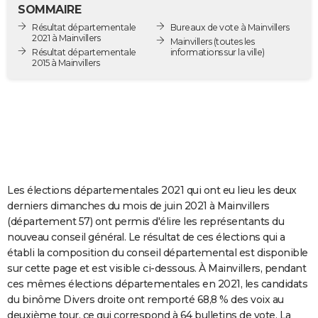
SOMMAIRE
City break
Voyage de noces
Climat
Destinations
Voyage nature
Forum
+
PHOTO
Résultat départementale
Bureaux de vote à Mainvillers
2021 à Mainvillers
Mainvillers
(toutes les
GUIDES D'ACHAT
Résultat départementale
informations sur la ville)
2015 à Mainvillers
BONS PLANS
CARTE DE VOEUX
Carte Bonne année
Carte Pâques
Carte de Noël
Carte Saint-Valentin
Carte d'anniversaire
DICTIONNAIRE
Biographies
Expressions
Dictionnaire
Citations
Proverbes
PROGRAMME TV
Les élections départementales 2021 qui ont eu lieu les deux
COPAINS D'AVANT
derniers dimanches du mois de juin 2021 à Mainvillers
Se connecter
Collèges
Universités
Service militaire
S'inscrire
Lycées
Primaires
Entreprises
Avis de recherche
AVIS DE DÉCÈS
(département 57) ont permis d'élire les représentants du
nouveau conseil général. Le résultat de ces élections qui a
FORUM
établi la composition du conseil départemental est disponible
sur cette page et est visible ci-dessous. À Mainvillers, pendant
Lifestyle
Sport
Television
Cinema
Bricolage
Culture
Auto
Voyage
ces mêmes élections départementales en 2021, les candidats
du binôme Divers droite ont remporté 68,8 % des voix au
deuxième tour, ce qui correspond à 64 bulletins de vote. La