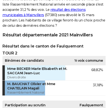
liste Rassemblement National arrivée en seconde place s'est
accaparée 31,2 % des voix. Le
résultat des élections
municipales à Mainvillers
(57380) sera dévoilé le 15 mars
prochain. Les habitants de ce village feront-ils un choix proche
de celui des dernières élections ?
Résultat départementale 2021 Mainvillers
Résultat dans le canton de Faulquemont
TOUR 2
Binômes de candidats
% voix commune
Mme BECKER Marie Elisabeth et M.
68,82%
SACCANI Jean-Luc
Divers droite
M. BAUCHAT Olivier et Mme
31,18%
CHATELAIN Magali
Rassemblement National
Participation au scrutin
Faulquemont