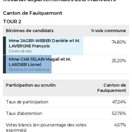
Canton de Faulquemont
TOUR 2
Binômes de candidats
% voix commune
Mme JAGER-WEBER Danièle et M.
74,80%
LAVERGNE François
Divers droite
Mme CHATELAIN Magali et M.
25,20%
LARDIER Lionel
Binôme Front National
Participation au scrutin
Canton de
Faulquemont
Taux de participation
47,24%
Taux d'abstention
52,76%
Votes blancs (en pourcentage des votes
4,57%
exprimés)