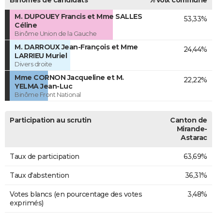
M. DUPOUEY Francis et Mme SALLES
53,33%
Céline
Binôme Union de la Gauche
M. DARROUX Jean-François et Mme
24,44%
LARRIEU Muriel
Divers droite
Mme CORNON Jacqueline et M.
22,22%
YELMA Jean-Luc
Binôme Front National
Participation au scrutin
Canton de
Mirande-
Astarac
Taux de participation
63,69%
Taux d'abstention
36,31%
Votes blancs (en pourcentage des votes
3,48%
exprimés)