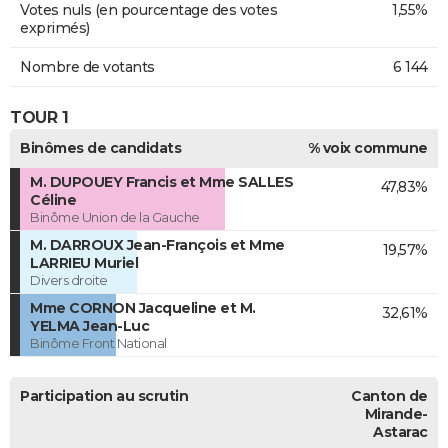
Votes nuls (en pourcentage des votes
1,55%
exprimés)
Nombre de votants
6 144
TOUR 1
Binômes de candidats
% voix commune
M. DUPOUEY Francis et Mme SALLES
47,83%
Céline
Binôme Union de la Gauche
M. DARROUX Jean-François et Mme
19,57%
LARRIEU Muriel
Divers droite
Mme CORNON Jacqueline et M.
32,61%
YELMA Jean-Luc
Binôme Front National
Participation au scrutin
Canton de
Mirande-
Astarac