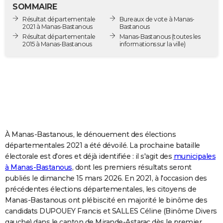
SOMMAIRE
City break
Voyage de noces
Climat
Destinations
Voyage nature
Forum
+
PHOTO
Résultat départementale
Bureaux de vote à Manas-
2021 à Manas-Bastanous
Bastanous
GUIDES D'ACHAT
Résultat départementale
Manas-Bastanous
(toutes les
2015 à Manas-Bastanous
informations sur la ville)
BONS PLANS
CARTE DE VOEUX
Carte Bonne année
Carte Pâques
Carte de Noël
Carte Saint-Valentin
Carte d'anniversaire
DICTIONNAIRE
Biographies
Expressions
Dictionnaire
Citations
Proverbes
PROGRAMME TV
COPAINS D'AVANT
À Manas-Bastanous, le dénouement des élections
départementales 2021 a été dévoilé. La prochaine bataille
Se connecter
Collèges
Universités
Service militaire
S'inscrire
Lycées
Primaires
Entreprises
Avis de recherche
AVIS DE DÉCÈS
électorale est d'ores et déjà identifiée : il s'agit des
municipales
à Manas-Bastanous
, dont les premiers résultats seront
FORUM
publiés le dimanche 15 mars 2026. En 2021, à l'occasion des
précédentes élections départementales, les citoyens de
Lifestyle
Sport
Television
Cinema
Bricolage
Culture
Auto
Voyage
Manas-Bastanous ont plébiscité en majorité le binôme des
candidats DUPOUEY Francis et SALLES Céline (Binôme Divers
gauche) dans le canton de Mirande-Astarac dès le premier