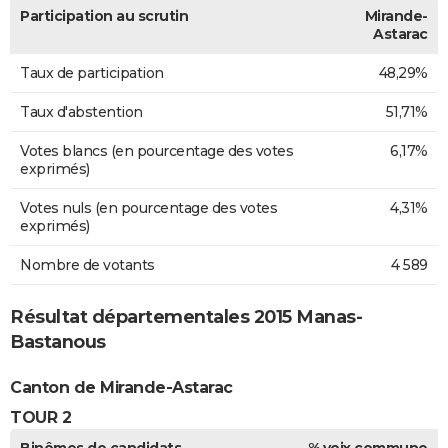
Participation au scrutin
Mirande-
Astarac
Taux de participation
48,29%
Taux d'abstention
51,71%
Votes blancs (en pourcentage des votes
6,17%
exprimés)
Votes nuls (en pourcentage des votes
4,31%
exprimés)
Nombre de votants
4 589
Résultat départementales 2015 Manas-
Bastanous
Canton de Mirande-Astarac
TOUR 2
Binômes de candidats
% voix commune