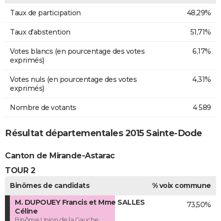
Taux de participation
48,29%
Taux d'abstention
51,71%
Votes blancs (en pourcentage des votes
6,17%
exprimés)
Votes nuls (en pourcentage des votes
4,31%
exprimés)
Nombre de votants
4 589
Résultat départementales 2015 Sainte-Dode
Canton de Mirande-Astarac
TOUR 2
Binômes de candidats
% voix commune
M. DUPOUEY Francis et Mme SALLES
73,50%
Céline
Binôme Union de la Gauche