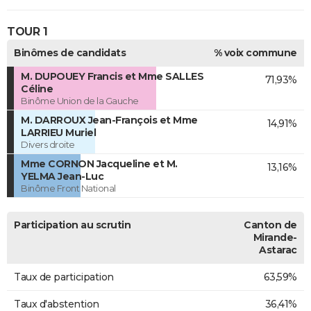
TOUR 1
Binômes de candidats
% voix commune
M. DUPOUEY Francis et Mme SALLES
71,93%
Céline
Binôme Union de la Gauche
M. DARROUX Jean-François et Mme
14,91%
LARRIEU Muriel
Divers droite
Mme CORNON Jacqueline et M.
13,16%
YELMA Jean-Luc
Binôme Front National
Participation au scrutin
Canton de
Mirande-
Astarac
Taux de participation
63,59%
Taux d'abstention
36,41%