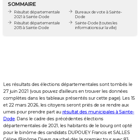
SOMMAIRE
City break
Voyage de noces
Climat
Destinations
Voyage nature
Forum
+
PHOTO
Résultat départementale
Bureaux de vote à Sainte-
2021 à Sainte-Dode
Dode
GUIDES D'ACHAT
Résultat départementale
Sainte-Dode
(toutes les
2015 à Sainte-Dode
informations sur la ville)
BONS PLANS
CARTE DE VOEUX
Carte Bonne année
Carte Pâques
Carte de Noël
Carte Saint-Valentin
Carte d'anniversaire
DICTIONNAIRE
Biographies
Expressions
Dictionnaire
Citations
Proverbes
PROGRAMME TV
COPAINS D'AVANT
Les résultats des élections départementales sont tombés le
27 juin 2021 (vous pouvez d'ailleurs en trouver les données
Se connecter
Collèges
Universités
Service militaire
S'inscrire
Lycées
Primaires
Entreprises
Avis de recherche
AVIS DE DÉCÈS
complètes dans les tableaux présentés sur cette page). Les 15
et 22 mars 2026, les citoyens seront priés de se rendre aux
FORUM
urnes pour prendre part au
résultat des municipales à Sainte-
Dode
. Dans le cadre des précédentes élections
Lifestyle
Sport
Television
Cinema
Bricolage
Culture
Auto
Voyage
départementales de 2021, les habitants de le bourg ont opté
pour le binôme des candidats DUPOUEY Francis et SALLES
Céline (Binôme Divers gauche) dès le premier tour avec 83