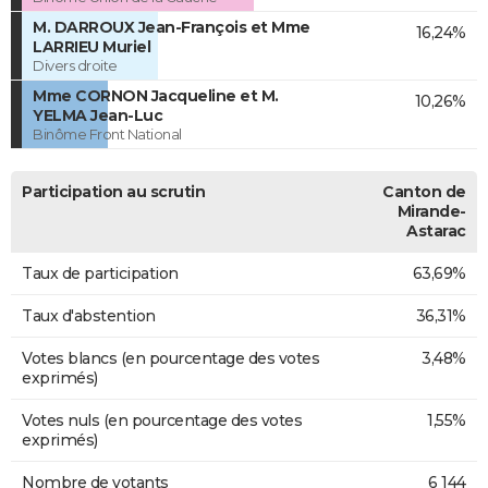
M. DARROUX Jean-François et Mme
16,24%
LARRIEU Muriel
Divers droite
Mme CORNON Jacqueline et M.
10,26%
YELMA Jean-Luc
Binôme Front National
Participation au scrutin
Canton de
Mirande-
Astarac
Taux de participation
63,69%
Taux d'abstention
36,31%
Votes blancs (en pourcentage des votes
3,48%
exprimés)
Votes nuls (en pourcentage des votes
1,55%
exprimés)
Nombre de votants
6 144