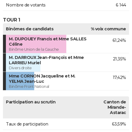
Nombre de votants
6 144
TOUR 1
Binômes de candidats
% voix commune
M. DUPOUEY Francis et Mme SALLES
61,24%
Céline
Binôme Union de la Gauche
M. DARROUX Jean-François et Mme
21,35%
LARRIEU Muriel
Divers droite
Mme CORNON Jacqueline et M.
17,42%
YELMA Jean-Luc
Binôme Front National
Participation au scrutin
Canton de
Mirande-
Astarac
Taux de participation
63,59%