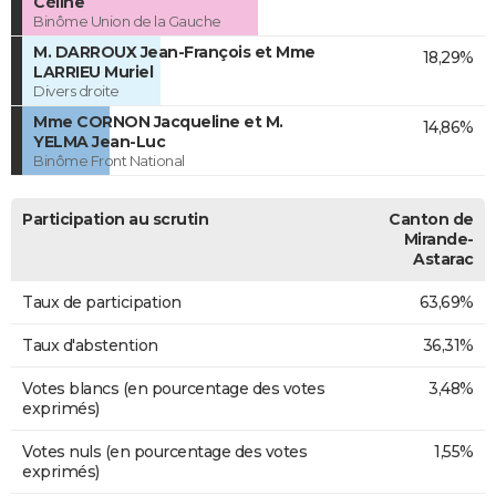
Céline
Binôme Union de la Gauche
M. DARROUX Jean-François et Mme
18,29%
LARRIEU Muriel
Divers droite
Mme CORNON Jacqueline et M.
14,86%
YELMA Jean-Luc
Binôme Front National
Participation au scrutin
Canton de
Mirande-
Astarac
Taux de participation
63,69%
Taux d'abstention
36,31%
Votes blancs (en pourcentage des votes
3,48%
exprimés)
Votes nuls (en pourcentage des votes
1,55%
exprimés)