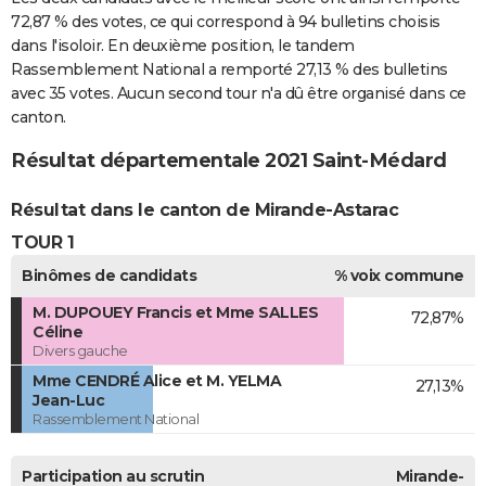
72,87 % des votes, ce qui correspond à 94 bulletins choisis
dans l'isoloir. En deuxième position, le tandem
Rassemblement National a remporté 27,13 % des bulletins
avec 35 votes. Aucun second tour n'a dû être organisé dans ce
canton.
Résultat départementale 2021 Saint-Médard
Résultat dans le canton de Mirande-Astarac
TOUR 1
Binômes de candidats
% voix commune
M. DUPOUEY Francis et Mme SALLES
72,87%
Céline
Divers gauche
Mme CENDRÉ Alice et M. YELMA
27,13%
Jean-Luc
Rassemblement National
Participation au scrutin
Mirande-