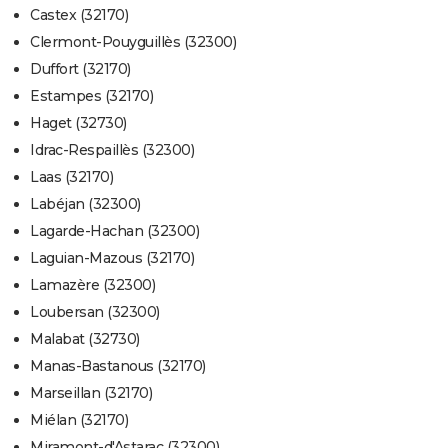
Castex (32170)
Clermont-Pouyguillès (32300)
Duffort (32170)
Estampes (32170)
Haget (32730)
Idrac-Respaillès (32300)
Laas (32170)
Labéjan (32300)
Lagarde-Hachan (32300)
Laguian-Mazous (32170)
Lamazère (32300)
Loubersan (32300)
Malabat (32730)
Manas-Bastanous (32170)
Marseillan (32170)
Miélan (32170)
Miramont-d'Astarac (32300)