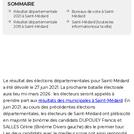
SOMMAIRE
City break
Voyage de noces
Climat
Destinations
Voyage nature
Forum
+
PHOTO
Résultat départementale
Bureaux de vote à Saint-
2021 à Saint-Médard
Médard
GUIDES D'ACHAT
Résultat départementale
Saint-Médard
(toutes les
2015 à Saint-Médard
informations sur la ville)
BONS PLANS
CARTE DE VOEUX
Carte Bonne année
Carte Pâques
Carte de Noël
Carte Saint-Valentin
Carte d'anniversaire
DICTIONNAIRE
Biographies
Expressions
Dictionnaire
Citations
Proverbes
PROGRAMME TV
COPAINS D'AVANT
Le résultat des élections départementales pour Saint-Médard
a été dévoilé le 27 juin 2021. La prochaine bataille électorale
Se connecter
Collèges
Universités
Service militaire
S'inscrire
Lycées
Primaires
Entreprises
Avis de recherche
AVIS DE DÉCÈS
aura lieu mi-mars 2026 : les électeurs seront appelés à
prendre part aux
résultats des municipales à Saint-Médard
. En
FORUM
juin 2021, au cours des précédentes élections
départementales, les électeurs de Saint-Médard ont plébiscité
Lifestyle
Sport
Television
Cinema
Bricolage
Culture
Auto
Voyage
en majorité le binôme des candidats DUPOUEY Francis et
SALLES Céline (Binôme Divers gauche) dès le premier tour.
Les deux candidats avec le meilleur score ont ainsi remporté