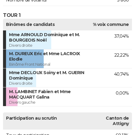
Nombre de votants
5 800
TOUR 1
Binômes de candidats
% voix commune
Mme ARNOULD Dominique et M.
37,04%
BOURGEOIS Noël
Divers droite
M. DUREUX Eric et Mme LACROIX
22,22%
Elodie
Binôme Front National
Mme DECLOUX Soiny et M. GUERIN
40,74%
Dominique
Divers droite
M. LAMBINET Fabien et Mme
0,00%
MACQUART Galina
Divers gauche
Participation au scrutin
Canton de
Attigny