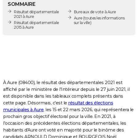
SOMMAIRE
City break
Voyage de noces
Climat
Destinations
Voyage nature
Forum
+
PHOTO
Résultat départementale
Bureaux de vote à Aure
2021 à Aure
Aure
(toutes les informations
GUIDES D'ACHAT
Résultat départementale
sur la ville)
2015 à Aure
BONS PLANS
CARTE DE VOEUX
Carte Bonne année
Carte Pâques
Carte de Noël
Carte Saint-Valentin
Carte d'anniversaire
DICTIONNAIRE
Biographies
Expressions
Dictionnaire
Citations
Proverbes
PROGRAMME TV
À Aure (08400), le résultat des départementales 2021 est
COPAINS D'AVANT
affiché par le ministère de l'Intérieur depuis le 27 juin 2021, il
Se connecter
Collèges
Universités
Service militaire
S'inscrire
Lycées
Primaires
Entreprises
Avis de recherche
AVIS DE DÉCÈS
est disponible dans les tableaux complets présents dans
cette page. Désormais, c'est le
résultat des élections
FORUM
municipales à Aure
, les 15 et 22 mars 2026, qui représentera le
prochain gros objectif électoral pour la ville. En 2021, à
Lifestyle
Sport
Television
Cinema
Bricolage
Culture
Auto
Voyage
l'occasion des précédentes élections départementales, les
habitants d'Aure ont voté en majorité pour le binôme des
candidats ARNOULD Dominique et BOURGEOIS Noël