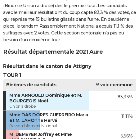
(Binôme Union à droite) dès le premier tour. Les candidats
avec le meilleur résultat ont du coup capté 83,3 % des votes, ce
qui représente 15 bulletins glissés dans l'urne. En deuxième
place, le tandem Rassemblement National a acquis 11,1 % des
suffrages avec 2 votes. Cette section cantonale n'a pas eu
besoin d'un deuxième tour
Résultat départementale 2021 Aure
Résultat dans le canton de Attigny
TOUR 1
Binômes de candidats
% voix commune
Mme ARNOULD Dominique et M.
83,33%
BOURGEOIS Noël
Union à droite
Mme DAS DORES GUERREIRO Maria
11,11%
et M. LAHOTTE Hervé
Rassemblement National
M. DEMEYER Joffrey et Mme
5,56%