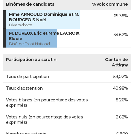
Binômes de candidats
% voix commune
Mme ARNOULD Dominique et M.
65,38%
BOURGEOIS Noël
Divers droite
M. DUREUX Eric et Mme LACROIX
34,62%
Elodie
Binôme Front National
Participation au scrutin
Canton de
Attigny
Taux de participation
59,02%
Taux d'abstention
40,98%
Votes blancs (en pourcentage des votes
8,26%
exprimés)
Votes nuls (en pourcentage des votes
2,62%
exprimés)