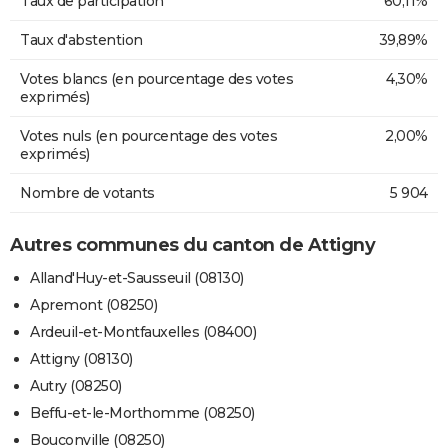
Taux de participation
60,11%
Taux d'abstention
39,89%
Votes blancs (en pourcentage des votes
4,30%
exprimés)
Votes nuls (en pourcentage des votes
2,00%
exprimés)
Nombre de votants
5 904
Autres communes du canton de Attigny
Alland'Huy-et-Sausseuil (08130)
Apremont (08250)
Ardeuil-et-Montfauxelles (08400)
Attigny (08130)
Autry (08250)
Beffu-et-le-Morthomme (08250)
Bouconville (08250)