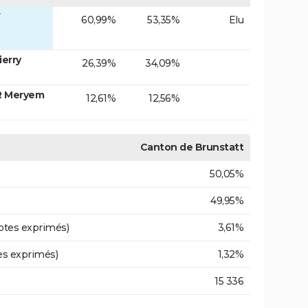
F
60,99%
53,35%
Elu
ierry
26,39%
34,09%
ER Meryem
12,61%
12,56%
Canton de Brunstatt
50,05%
49,95%
otes exprimés)
3,61%
es exprimés)
1,32%
15 336