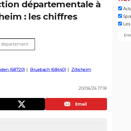
ection départementale à
Actu
eim : les chiffres
Spo
Les 
nden (68720)
Bruebach (68440)
Zillisheim
20/06/26 17:18
Email