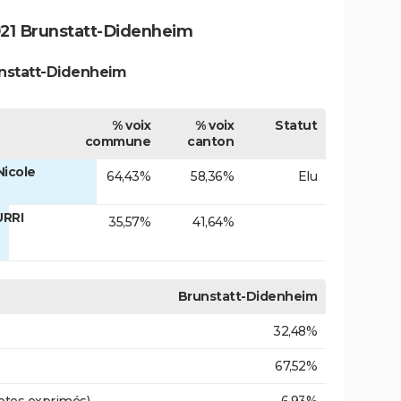
21 Brunstatt-Didenheim
unstatt-Didenheim
% voix
% voix
Statut
commune
canton
Nicole
64,43%
58,36%
Elu
URRI
35,57%
41,64%
Brunstatt-Didenheim
32,48%
67,52%