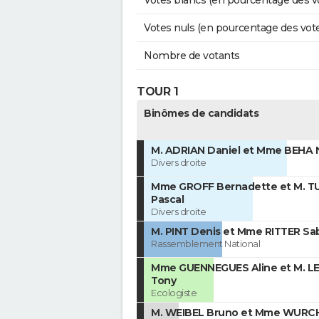
Votes blancs (en pourcentage des v
Votes nuls (en pourcentage des vot
Nombre de votants
TOUR 1
Binômes de candidats
M. ADRIAN Daniel et Mme BEHA 
Divers droite
Mme GROFF Bernadette et M. T
Pascal
Divers droite
M. PINT Denis et Mme RITTER Sa
Rassemblement National
Mme GUENNEGUES Aline et M. 
Tony
Ecologiste
M. WEIBEL Bruno et Mme WURC