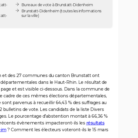
att-
Bureaux de vote à Brunstatt-Didenheim
Brunstatt-Didenheim
(toutes les informations
att-
sur la ville)
m et des 27 communes du canton Brunstatt ont
ns départementales dans le Haut-Rhin. Le résultat de
e page et est visible ci-dessous. Dans la commune de
le cadre de ces mêmes élections départementales,
 sont parvenus à recueillir 64,43 % des suffrages au
 bulletins de vote. Les candidats de la liste Divers
rages. Le pourcentage d'abstention montait à 66,36 %
 récents évènements impacteront-ils les
résultats
eim
? Comment les électeurs voteront-ils le 15 mars