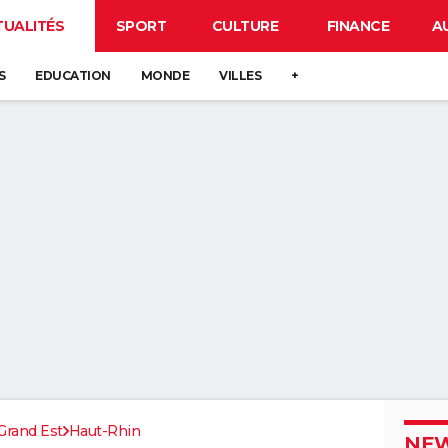
TUALITÉS
SPORT
CULTURE
FINANCE
A
S
EDUCATION
MONDE
VILLES
+
Grand Est
Haut-Rhin
NEW