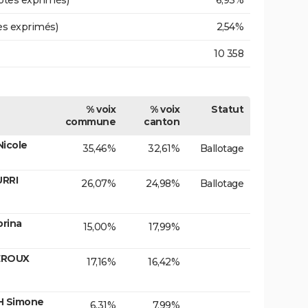
otes exprimés)
6,93%
es exprimés)
2,54%
10 358
% voix
% voix
Statut
commune
canton
Nicole
35,46%
32,61%
Ballotage
URRI
26,07%
24,98%
Ballotage
brina
15,00%
17,99%
LEROUX
17,16%
16,42%
H Simone
6,31%
7,99%