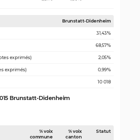
Brunstatt-Didenheim
31,43%
68,57%
otes exprimés)
2,05%
es exprimés)
0,99%
10 018
015 Brunstatt-Didenheim
% voix
% voix
Statut
commune
canton