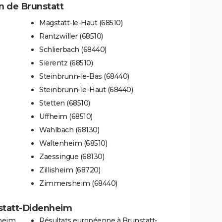
 de Brunstatt
Magstatt-le-Haut (68510)
Rantzwiller (68510)
Schlierbach (68440)
Sierentz (68510)
Steinbrunn-le-Bas (68440)
Steinbrunn-le-Haut (68440)
Stetten (68510)
Uffheim (68510)
Wahlbach (68130)
Waltenheim (68510)
Zaessingue (68130)
Zillisheim (68720)
Zimmersheim (68440)
nstatt-Didenheim
nheim
Résultats européenne à Brunstatt-