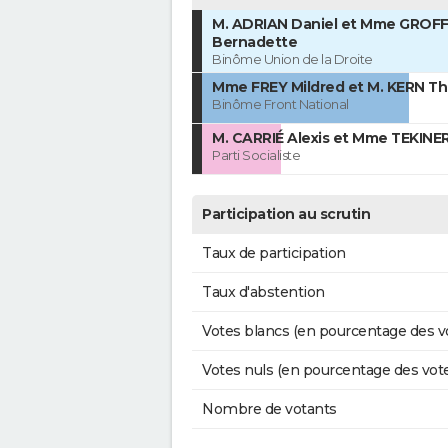
M. ADRIAN Daniel et Mme GROF
Bernadette
Binôme Union de la Droite
Mme FREY Mildred et M. KERN Th
Binôme Front National
M. CARRIÉ Alexis et Mme TEKIN
Parti Socialiste
Participation au scrutin
Taux de participation
Taux d'abstention
Votes blancs (en pourcentage des v
Votes nuls (en pourcentage des vot
Nombre de votants