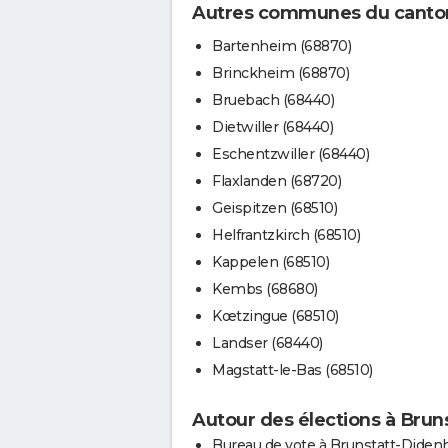
Autres communes du canton
Bartenheim (68870)
Brinckheim (68870)
Bruebach (68440)
Dietwiller (68440)
Eschentzwiller (68440)
Flaxlanden (68720)
Geispitzen (68510)
Helfrantzkirch (68510)
Kappelen (68510)
Kembs (68680)
Kœtzingue (68510)
Landser (68440)
Magstatt-le-Bas (68510)
Autour des élections à Bru
Bureau de vote à Brunstatt-Dide