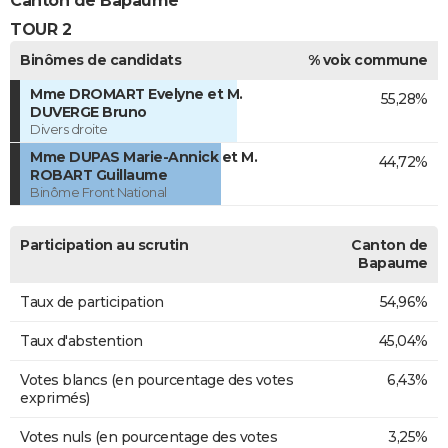
Canton de Bapaume
TOUR 2
Binômes de candidats
% voix commune
Mme DROMART Evelyne et M.
55,28%
DUVERGE Bruno
Divers droite
Mme DUPAS Marie-Annick et M.
44,72%
ROBART Guillaume
Binôme Front National
Participation au scrutin
Canton de
Bapaume
Taux de participation
54,96%
Taux d'abstention
45,04%
Votes blancs (en pourcentage des votes
6,43%
exprimés)
Votes nuls (en pourcentage des votes
3,25%