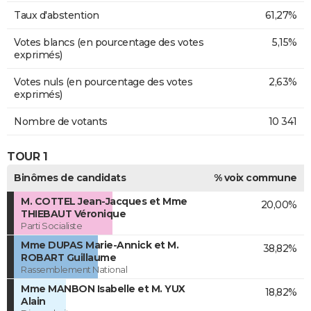
Taux d'abstention
61,27%
Votes blancs (en pourcentage des votes
5,15%
exprimés)
Votes nuls (en pourcentage des votes
2,63%
exprimés)
Nombre de votants
10 341
TOUR 1
Binômes de candidats
% voix commune
M. COTTEL Jean-Jacques et Mme
20,00%
THIEBAUT Véronique
Parti Socialiste
Mme DUPAS Marie-Annick et M.
38,82%
ROBART Guillaume
Rassemblement National
Mme MANBON Isabelle et M. YUX
18,82%
Alain