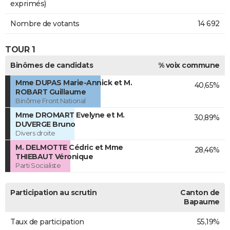
exprimés)
Nombre de votants
14 692
TOUR 1
Binômes de candidats
% voix commune
Mme DUPAS Marie-Annick et M.
40,65%
ROBART Guillaume
Binôme Front National
Mme DROMART Evelyne et M.
30,89%
DUVERGE Bruno
Divers droite
M. DELMOTTE Cédric et Mme
28,46%
THIEBAUT Véronique
Parti Socialiste
Participation au scrutin
Canton de
Bapaume
Taux de participation
55,19%