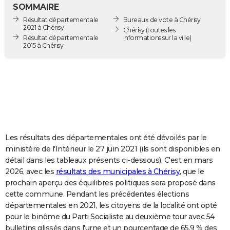
SOMMAIRE
City break
Voyage de noces
Climat
Destinations
Voyage nature
Forum
+
PHOTO
Résultat départementale
Bureaux de vote à Chérisy
2021 à Chérisy
Chérisy
(toutes les
GUIDES D'ACHAT
Résultat départementale
informations sur la ville)
2015 à Chérisy
BONS PLANS
CARTE DE VOEUX
Carte Bonne année
Carte Pâques
Carte de Noël
Carte Saint-Valentin
Carte d'anniversaire
DICTIONNAIRE
Biographies
Expressions
Dictionnaire
Citations
Proverbes
PROGRAMME TV
Les résultats des départementales ont été dévoilés par le
COPAINS D'AVANT
ministère de l'Intérieur le 27 juin 2021 (ils sont disponibles en
Se connecter
Collèges
Universités
Service militaire
S'inscrire
Lycées
Primaires
Entreprises
Avis de recherche
AVIS DE DÉCÈS
détail dans les tableaux présents ci-dessous). C'est en mars
2026, avec les
résultats des municipales à Chérisy
, que le
FORUM
prochain aperçu des équilibres politiques sera proposé dans
cette commune. Pendant les précédentes élections
Lifestyle
Sport
Television
Cinema
Bricolage
Culture
Auto
Voyage
départementales en 2021, les citoyens de la localité ont opté
pour le binôme du Parti Socialiste au deuxième tour avec 54
bulletins glissés dans l'urne et un pourcentage de 65,9 % des