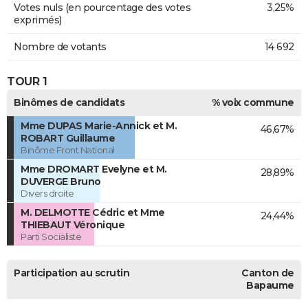
Votes nuls (en pourcentage des votes
3,25%
exprimés)
Nombre de votants
14 692
TOUR 1
Binômes de candidats
% voix commune
Mme DUPAS Marie-Annick et M.
46,67%
ROBART Guillaume
Binôme Front National
Mme DROMART Evelyne et M.
28,89%
DUVERGE Bruno
Divers droite
M. DELMOTTE Cédric et Mme
24,44%
THIEBAUT Véronique
Parti Socialiste
Participation au scrutin
Canton de
Bapaume