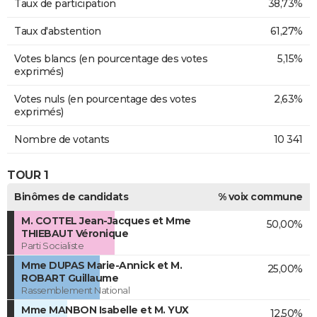
Taux de participation
38,73%
Taux d'abstention
61,27%
Votes blancs (en pourcentage des votes
5,15%
exprimés)
Votes nuls (en pourcentage des votes
2,63%
exprimés)
Nombre de votants
10 341
TOUR 1
Binômes de candidats
% voix commune
M. COTTEL Jean-Jacques et Mme
50,00%
THIEBAUT Véronique
Parti Socialiste
Mme DUPAS Marie-Annick et M.
25,00%
ROBART Guillaume
Rassemblement National
Mme MANBON Isabelle et M. YUX
12,50%