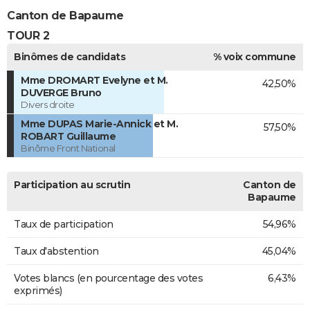
Canton de Bapaume
TOUR 2
Binômes de candidats
% voix commune
Mme DROMART Evelyne et M.
42,50%
DUVERGE Bruno
Divers droite
Mme DUPAS Marie-Annick et M.
57,50%
ROBART Guillaume
Binôme Front National
Participation au scrutin
Canton de
Bapaume
Taux de participation
54,96%
Taux d'abstention
45,04%
Votes blancs (en pourcentage des votes
6,43%
exprimés)