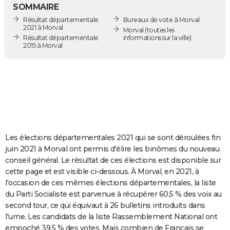
SOMMAIRE
City break
Voyage de noces
Climat
Destinations
Voyage nature
Forum
+
PHOTO
Résultat départementale
Bureaux de vote à Morval
2021 à Morval
Morval
(toutes les
GUIDES D'ACHAT
Résultat départementale
informations sur la ville)
2015 à Morval
BONS PLANS
CARTE DE VOEUX
Carte Bonne année
Carte Pâques
Carte de Noël
Carte Saint-Valentin
Carte d'anniversaire
DICTIONNAIRE
Biographies
Expressions
Dictionnaire
Citations
Proverbes
PROGRAMME TV
Les élections départementales 2021 qui se sont déroulées fin
COPAINS D'AVANT
juin 2021 à Morval ont permis d'élire les binômes du nouveau
Se connecter
Collèges
Universités
Service militaire
S'inscrire
Lycées
Primaires
Entreprises
Avis de recherche
AVIS DE DÉCÈS
conseil général. Le résultat de ces élections est disponible sur
cette page et est visible ci-dessous. À Morval, en 2021, à
FORUM
l'occasion de ces mêmes élections départementales, la liste
du Parti Socialiste est parvenue à récupérer 60,5 % des voix au
Lifestyle
Sport
Television
Cinema
Bricolage
Culture
Auto
Voyage
second tour, ce qui équivaut à 26 bulletins introduits dans
l'urne. Les candidats de la liste Rassemblement National ont
empoché 39,5 % des votes. Mais combien de Français se