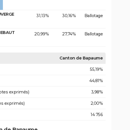
UVERGE
31,13%
30,16%
Ballotage
IEBAUT
20,99%
27,74%
Ballotage
Canton de Bapaume
55,19%
44,81%
otes exprimés)
3,98%
es exprimés)
2,00%
14 756
on de Bapaume