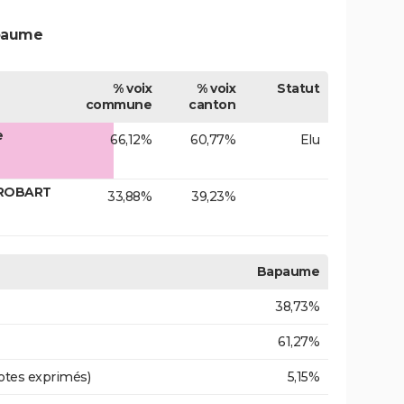
apaume
% voix
% voix
Statut
commune
canton
e
66,12%
60,77%
Elu
 ROBART
33,88%
39,23%
Bapaume
38,73%
61,27%
otes exprimés)
5,15%