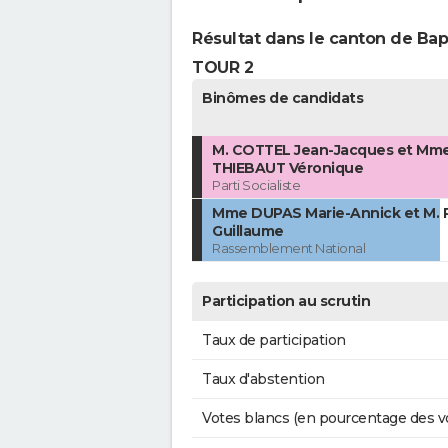
Résultat dans le canton de B
TOUR 2
Binômes de candidats
M. COTTEL Jean-Jacques et Mm
THIEBAUT Véronique
Parti Socialiste
Mme DUPAS Marie-Annick et M.
Guillaume
Rassemblement National
Participation au scrutin
Taux de participation
Taux d'abstention
Votes blancs (en pourcentage des v