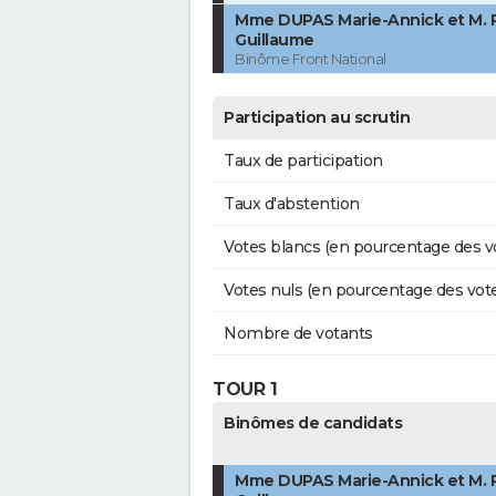
Mme DUPAS Marie-Annick et M.
Guillaume
Binôme Front National
Participation au scrutin
Taux de participation
Taux d'abstention
Votes blancs (en pourcentage des v
Votes nuls (en pourcentage des vot
Nombre de votants
TOUR 1
Binômes de candidats
Mme DUPAS Marie-Annick et M.