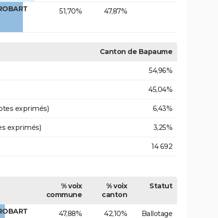
 ROBART
51,70%
47,87%
Canton de Bapaume
54,96%
45,04%
otes exprimés)
6,43%
es exprimés)
3,25%
14 692
% voix
% voix
Statut
commune
canton
 ROBART
47,88%
42,10%
Ballotage