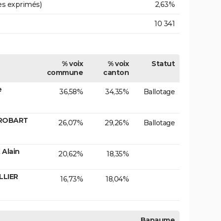
es exprimés)
2,63%
10 341
% voix
% voix
Statut
commune
canton
e
36,58%
34,35%
Ballotage
 ROBART
26,07%
29,26%
Ballotage
 Alain
20,62%
18,35%
LLIER
16,73%
18,04%
Bapaume