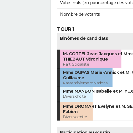
Votes nuls (en pourcentage des vot
Nombre de votants
TOUR 1
Binômes de candidats
M. COTTEL Jean-Jacques et Mm
THIEBAUT Véronique
Parti Socialiste
Mme DUPAS Marie-Annick et M.
Guillaume
Rassemblement National
Mme MANBON Isabelle et M. YUX
Divers droite
Mme DROMART Evelyne et M. SE
Fabien
Divers centre
Participation au scrutin