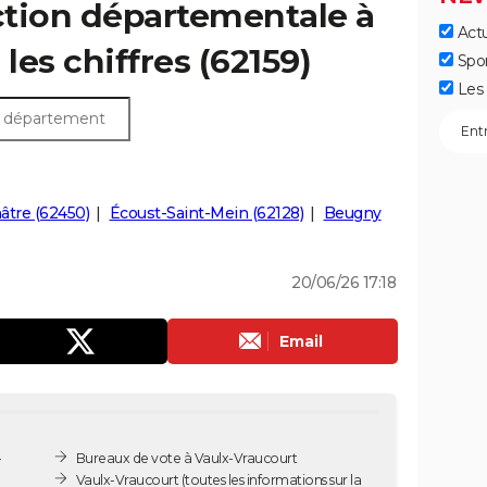
ection départementale à
Actu
 les chiffres (62159)
Spo
Les 
âtre (62450)
Écoust-Saint-Mein (62128)
Beugny
20/06/26 17:18
Email
-
Bureaux de vote à Vaulx-Vraucourt
Vaulx-Vraucourt
(toutes les informations sur la