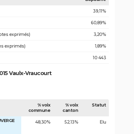
39,11%
60,89%
otes exprimés)
3,20%
es exprimés)
1,89%
10 443
015 Vaulx-Vraucourt
% voix
% voix
Statut
commune
canton
UVERGE
48,30%
52,13%
Elu