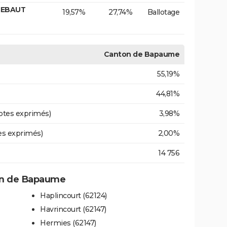
IEBAUT
19,57%
27,74%
Ballotage
Canton de Bapaume
55,19%
44,81%
otes exprimés)
3,98%
es exprimés)
2,00%
14 756
on de Bapaume
Haplincourt (62124)
Havrincourt (62147)
Hermies (62147)