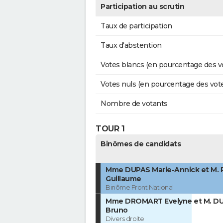
Participation au scrutin
Taux de participation
Taux d'abstention
Votes blancs (en pourcentage des v
Votes nuls (en pourcentage des vot
Nombre de votants
TOUR 1
Binômes de candidats
Mme DUPAS Marie-Annick et M.
Guillaume
Binôme Front National
Mme DROMART Evelyne et M. D
Bruno
Divers droite