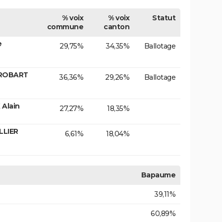
% voix
% voix
Statut
commune
canton
e
29,75%
34,35%
Ballotage
 ROBART
36,36%
29,26%
Ballotage
 Alain
27,27%
18,35%
LLIER
6,61%
18,04%
Bapaume
39,11%
60,89%