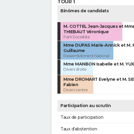
TOUR 1
Binômes de candidats
M. COTTEL Jean-Jacques et Mm
THIEBAUT Véronique
Parti Socialiste
Mme DUPAS Marie-Annick et M.
Guillaume
Rassemblement National
Mme MANBON Isabelle et M. YUX
Divers droite
Mme DROMART Evelyne et M. SE
Fabien
Divers centre
Participation au scrutin
Taux de participation
Taux d'abstention