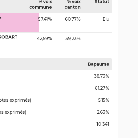
% voix
% voix
Statut
commune
canton
e
57,41%
60,77%
Elu
 ROBART
42,59%
39,23%
Bapaume
38,73%
61,27%
otes exprimés)
5,15%
es exprimés)
2,63%
10 341