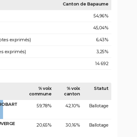
Canton de Bapaume
54,96%
45,04%
otes exprimés)
6,43%
es exprimés)
3,25%
14 692
% voix
% voix
Statut
commune
canton
 ROBART
59,78%
42,10%
Ballotage
UVERGE
20,65%
30,16%
Ballotage