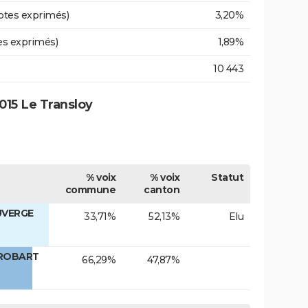
otes exprimés)
3,20%
es exprimés)
1,89%
10 443
015 Le Transloy
% voix
% voix
Statut
commune
canton
UVERGE
33,71%
52,13%
Elu
 ROBART
66,29%
47,87%