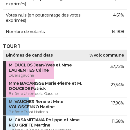
exprimés)
Votes nuls (en pourcentage des votes
4,61%
exprimés)
Nombre de votants
14 908
TOUR 1
Binômes de candidats
% voix commune
M. DUCLOS Jean-Yves et Mme
37,72%
LAURENTIES Céline
Divers gauche
Mme BACARISSE Marie-Pierre et M.
27,54%
DOUCEDE Patrick
Binôme Union de la Gauche
M. VAUCHER René et Mme
17,96%
VOLOSCENKO Nadine
Binôme Front National
M. CASAMITJANA Philippe et Mme
11,38%
RIEU GRIFFE Martine