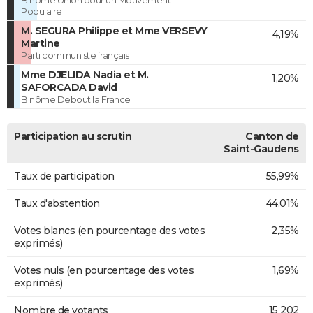
Binôme Union pour un Mouvement
Populaire
M. SEGURA Philippe et Mme VERSEVY
4,19%
Martine
Parti communiste français
Mme DJELIDA Nadia et M.
1,20%
SAFORCADA David
Binôme Debout la France
Participation au scrutin
Canton de
Saint-Gaudens
Taux de participation
55,99%
Taux d'abstention
44,01%
Votes blancs (en pourcentage des votes
2,35%
exprimés)
Votes nuls (en pourcentage des votes
1,69%
exprimés)
Nombre de votants
15 202