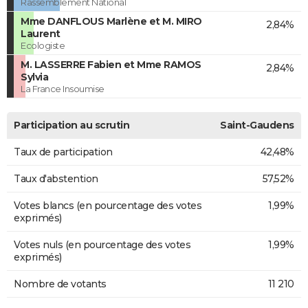
Rassemblement National
Mme DANFLOUS Marlène et M. MIRO
2,84%
Laurent
Ecologiste
M. LASSERRE Fabien et Mme RAMOS
2,84%
Sylvia
La France Insoumise
Participation au scrutin
Saint-Gaudens
Taux de participation
42,48%
Taux d'abstention
57,52%
Votes blancs (en pourcentage des votes
1,99%
exprimés)
Votes nuls (en pourcentage des votes
1,99%
exprimés)
Nombre de votants
11 210