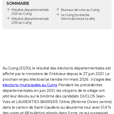
SOMMAIRE
City break
Voyage de noces
Climat
Destinations
Voyage nature
Forum
+
PHOTO
Résultat départementale
Bureaux de vote au Cuing
2021 au Cuing
Le Cuing
(toutes les
GUIDES D'ACHAT
Résultat départementale
informations sur la ville)
2015 au Cuing
BONS PLANS
CARTE DE VOEUX
Carte Bonne année
Carte Pâques
Carte de Noël
Carte Saint-Valentin
Carte d'anniversaire
DICTIONNAIRE
Biographies
Expressions
Dictionnaire
Citations
Proverbes
PROGRAMME TV
Au Cuing (31210), le résultat des élections départementales est
COPAINS D'AVANT
affiché par le ministère de l'Intérieur depuis le 27 juin 2021. Le
Se connecter
Collèges
Universités
Service militaire
S'inscrire
Lycées
Primaires
Entreprises
Avis de recherche
AVIS DE DÉCÈS
prochain enjeu électoral se tiendra mi-mars 2026 : il s'agira des
élections municipales au Cuing
. Pendant les précédentes
FORUM
départementales en juin 2021, les citoyens de le village ont
jeté leur dévolu sur le binôme des candidats DUCLOS Jean-
Lifestyle
Sport
Television
Cinema
Bricolage
Culture
Auto
Voyage
Yves et LAURENTIES BARRERE Céline (Binôme Divers centre)
dans le canton de Saint-Gaudens au deuxième tour avec 51,9 %
des votes et 68 bulletins glissés dans l'urne, ce qui surpassait