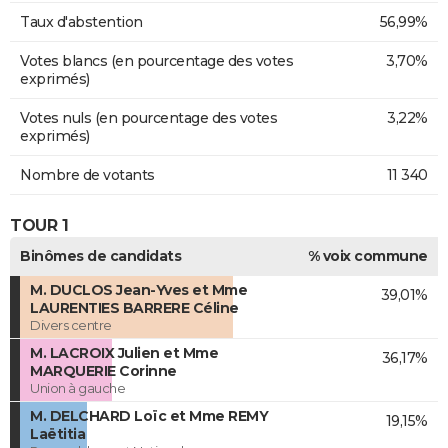
Taux d'abstention
56,99%
Votes blancs (en pourcentage des votes
3,70%
exprimés)
Votes nuls (en pourcentage des votes
3,22%
exprimés)
Nombre de votants
11 340
TOUR 1
Binômes de candidats
% voix commune
M. DUCLOS Jean-Yves et Mme
39,01%
LAURENTIES BARRERE Céline
Divers centre
M. LACROIX Julien et Mme
36,17%
MARQUERIE Corinne
Union à gauche
M. DELCHARD Loïc et Mme REMY
19,15%
Laëtitia