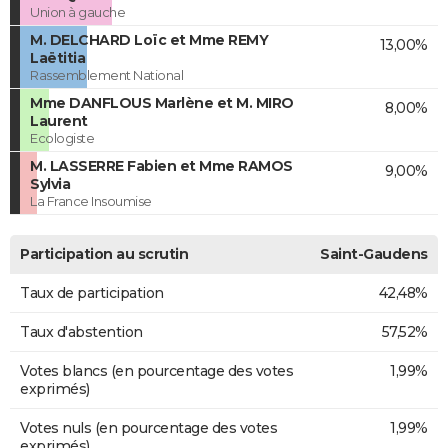
Union à gauche
M. DELCHARD Loïc et Mme REMY
13,00%
Laëtitia
Rassemblement National
Mme DANFLOUS Marlène et M. MIRO
8,00%
Laurent
Ecologiste
M. LASSERRE Fabien et Mme RAMOS
9,00%
Sylvia
La France Insoumise
Participation au scrutin
Saint-Gaudens
Taux de participation
42,48%
Taux d'abstention
57,52%
Votes blancs (en pourcentage des votes
1,99%
exprimés)
Votes nuls (en pourcentage des votes
1,99%
exprimés)