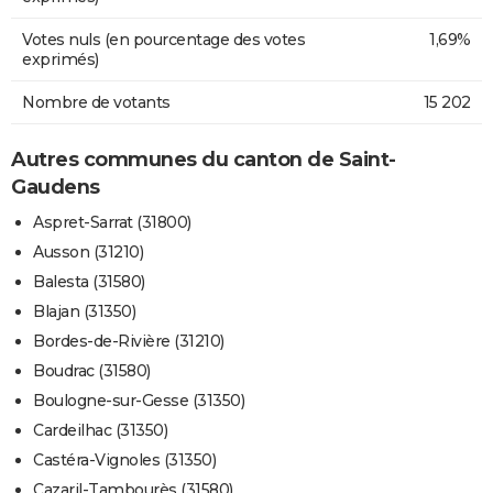
Votes nuls (en pourcentage des votes
1,69%
exprimés)
Nombre de votants
15 202
Autres communes du canton de Saint-
Gaudens
Aspret-Sarrat (31800)
Ausson (31210)
Balesta (31580)
Blajan (31350)
Bordes-de-Rivière (31210)
Boudrac (31580)
Boulogne-sur-Gesse (31350)
Cardeilhac (31350)
Castéra-Vignoles (31350)
Cazaril-Tambourès (31580)