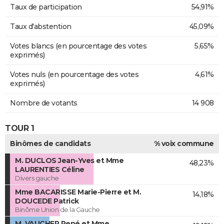
Taux de participation
54,91%
Taux d'abstention
45,09%
Votes blancs (en pourcentage des votes
5,65%
exprimés)
Votes nuls (en pourcentage des votes
4,61%
exprimés)
Nombre de votants
14 908
TOUR 1
Binômes de candidats
% voix commune
M. DUCLOS Jean-Yves et Mme
48,23%
LAURENTIES Céline
Divers gauche
Mme BACARISSE Marie-Pierre et M.
14,18%
DOUCEDE Patrick
Binôme Union de la Gauche
M. VAUCHER René et Mme