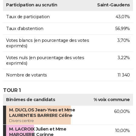
Participation au scrutin
Saint-Gaudens
Taux de participation
43,01%
Taux d'abstention
56,99%
Votes blancs (en pourcentage des votes
3,70%
exprimés)
Votes nuls (en pourcentage des votes
3,22%
exprimés)
Nombre de votants
11 340
TOUR 1
Binômes de candidats
% voix commune
M. DUCLOS Jean-Yves et Mme
60,00%
LAURENTIES BARRERE Céline
Divers centre
M. LACROIX Julien et Mme
10,00%
MARQUERIE Corinne