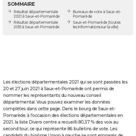
SOMMAIRE
City break
Voyage de noces
Climat
Destinations
Voyage nature
Forum
+
PHOTO
Résultat départementale
Bureaux de vote à Saux-et-
2021 à Saux-et-Pomarède
Pomarède
GUIDES D'ACHAT
Résultat départementale
Saux-et-Pomarède
(toutes
2015 à Saux-et-Pomarède
les informations sur la ville)
BONS PLANS
CARTE DE VOEUX
Carte Bonne année
Carte Pâques
Carte de Noël
Carte Saint-Valentin
Carte d'anniversaire
DICTIONNAIRE
Biographies
Expressions
Dictionnaire
Citations
Proverbes
PROGRAMME TV
COPAINS D'AVANT
Les élections départementales 2021 qui se sont passées les
20 et 27 juin 2021 à Saux-et-Pomarède ont permis de
Se connecter
Collèges
Universités
Service militaire
S'inscrire
Lycées
Primaires
Entreprises
Avis de recherche
AVIS DE DÉCÈS
nommer les représentants du nouveau conseil
départemental. Vous pouvez examiner les données
FORUM
complètes dans cette page. Dans le bourg de Saux-et-
Pomarède, à l'occasion des élections départementales en
Lifestyle
Sport
Television
Cinema
Bricolage
Culture
Auto
Voyage
2021, la liste Divers centre a recueilli 80,37 % des voix au
second tour, ce qui représente 86 bulletins de vote. Les
candidats du binôme Union à gauche se sont emparés de