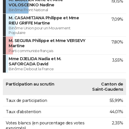
19,15%
VOLOSCENKO Nadine
Binôme Front National
M. CASAMITJANA Philippe et Mme
7,09%
RIEU GRIFFE Martine
Binôme Union pour un Mouvement
Populaire
M. SEGURA Philippe et Mme VERSEVY
7,80%
Martine
Parti communiste français
Mme DJELIDA Nadia et M.
3,55%
SAFORCADA David
Binôme Debout la France
Participation au scrutin
Canton de
Saint-Gaudens
Taux de participation
55,99%
Taux d'abstention
44,01%
Votes blancs (en pourcentage des votes
2,35%
exprimés)