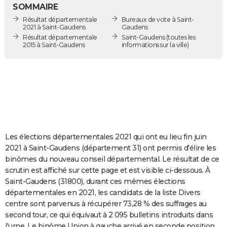
SOMMAIRE
City break
Voyage de noces
Climat
Destinations
Voyage nature
Forum
+
PHOTO
Résultat départementale
Bureaux de vote à Saint-
2021 à Saint-Gaudens
Gaudens
GUIDES D'ACHAT
Résultat départementale
Saint-Gaudens
(toutes les
2015 à Saint-Gaudens
informations sur la ville)
BONS PLANS
CARTE DE VOEUX
Carte Bonne année
Carte Pâques
Carte de Noël
Carte Saint-Valentin
Carte d'anniversaire
DICTIONNAIRE
Biographies
Expressions
Dictionnaire
Citations
Proverbes
PROGRAMME TV
COPAINS D'AVANT
Les élections départementales 2021 qui ont eu lieu fin juin
2021 à Saint-Gaudens (département 31) ont permis d'élire les
Se connecter
Collèges
Universités
Service militaire
S'inscrire
Lycées
Primaires
Entreprises
Avis de recherche
AVIS DE DÉCÈS
binômes du nouveau conseil départemental. Le résultat de ce
scrutin est affiché sur cette page et est visible ci-dessous. À
FORUM
Saint-Gaudens (31800), durant ces mêmes élections
départementales en 2021, les candidats de la liste Divers
Lifestyle
Sport
Television
Cinema
Bricolage
Culture
Auto
Voyage
centre sont parvenus à récupérer 73,28 % des suffrages au
second tour, ce qui équivaut à 2 095 bulletins introduits dans
l'urne. Le binôme Union à gauche arrivé en seconde position