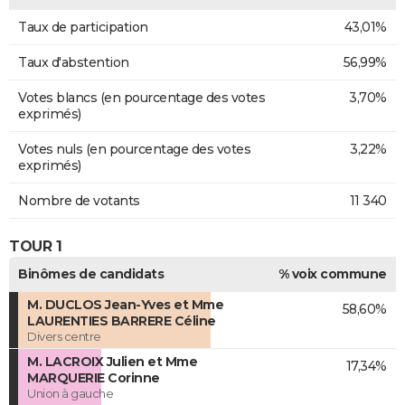
Taux de participation
43,01%
Taux d'abstention
56,99%
Votes blancs (en pourcentage des votes
3,70%
exprimés)
Votes nuls (en pourcentage des votes
3,22%
exprimés)
Nombre de votants
11 340
TOUR 1
Binômes de candidats
% voix commune
M. DUCLOS Jean-Yves et Mme
58,60%
LAURENTIES BARRERE Céline
Divers centre
M. LACROIX Julien et Mme
17,34%
MARQUERIE Corinne
Union à gauche