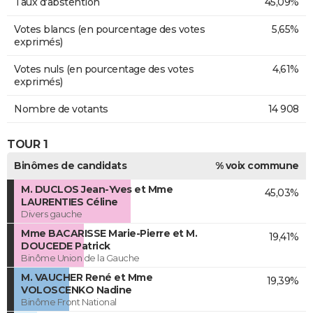
Taux d'abstention
45,09%
Votes blancs (en pourcentage des votes
5,65%
exprimés)
Votes nuls (en pourcentage des votes
4,61%
exprimés)
Nombre de votants
14 908
TOUR 1
Binômes de candidats
% voix commune
M. DUCLOS Jean-Yves et Mme
45,03%
LAURENTIES Céline
Divers gauche
Mme BACARISSE Marie-Pierre et M.
19,41%
DOUCEDE Patrick
Binôme Union de la Gauche
M. VAUCHER René et Mme
19,39%
VOLOSCENKO Nadine
Binôme Front National