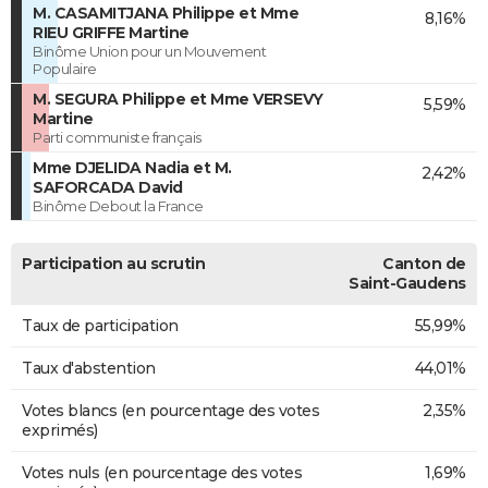
M. CASAMITJANA Philippe et Mme
8,16%
RIEU GRIFFE Martine
Binôme Union pour un Mouvement
Populaire
M. SEGURA Philippe et Mme VERSEVY
5,59%
Martine
Parti communiste français
Mme DJELIDA Nadia et M.
2,42%
SAFORCADA David
Binôme Debout la France
Participation au scrutin
Canton de
Saint-Gaudens
Taux de participation
55,99%
Taux d'abstention
44,01%
Votes blancs (en pourcentage des votes
2,35%
exprimés)
Votes nuls (en pourcentage des votes
1,69%