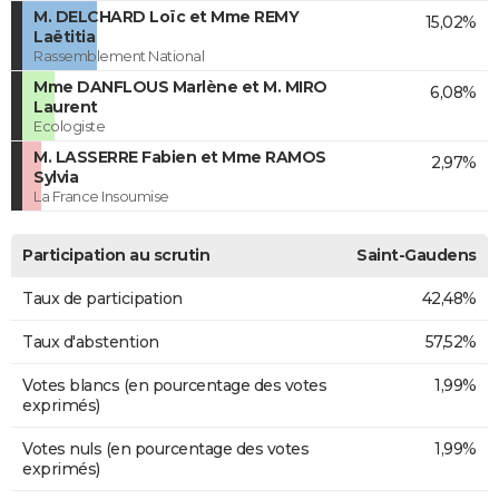
M. DELCHARD Loïc et Mme REMY
15,02%
Laëtitia
Rassemblement National
Mme DANFLOUS Marlène et M. MIRO
6,08%
Laurent
Ecologiste
M. LASSERRE Fabien et Mme RAMOS
2,97%
Sylvia
La France Insoumise
Participation au scrutin
Saint-Gaudens
Taux de participation
42,48%
Taux d'abstention
57,52%
Votes blancs (en pourcentage des votes
1,99%
exprimés)
Votes nuls (en pourcentage des votes
1,99%
exprimés)