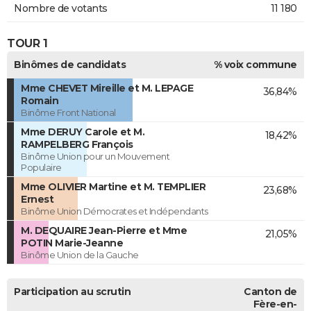
Nombre de votants
11 180
TOUR 1
Binômes de candidats
% voix commune
Mme CHEVET Mireille et M. LEPAGE
36,84%
Romain
Binôme Front National
Mme DERUY Carole et M.
18,42%
RAMPELBERG François
Binôme Union pour un Mouvement
Populaire
Mme OLIVIER Martine et M. TEMPLIER
23,68%
Ernest
Binôme Union Démocrates et Indépendants
M. DEQUAIRE Jean-Pierre et Mme
21,05%
POTIN Marie-Jeanne
Binôme Union de la Gauche
Participation au scrutin
Canton de
Fère-en-