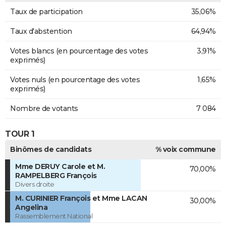
Taux de participation
35,06%
Taux d'abstention
64,94%
Votes blancs (en pourcentage des votes
3,91%
exprimés)
Votes nuls (en pourcentage des votes
1,65%
exprimés)
Nombre de votants
7 084
TOUR 1
Binômes de candidats
% voix commune
Mme DERUY Carole et M.
70,00%
RAMPELBERG François
Divers droite
M. CURINIER François et Mme LACAN
30,00%
Angelina
Rassemblement National