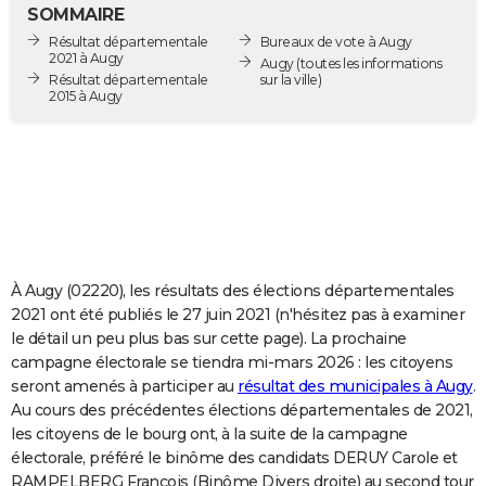
SOMMAIRE
City break
Voyage de noces
Climat
Destinations
Voyage nature
Forum
+
PHOTO
Résultat départementale
Bureaux de vote à Augy
2021 à Augy
Augy
(toutes les informations
GUIDES D'ACHAT
Résultat départementale
sur la ville)
2015 à Augy
BONS PLANS
CARTE DE VOEUX
Carte Bonne année
Carte Pâques
Carte de Noël
Carte Saint-Valentin
Carte d'anniversaire
DICTIONNAIRE
Biographies
Expressions
Dictionnaire
Citations
Proverbes
PROGRAMME TV
À Augy (02220), les résultats des élections départementales
COPAINS D'AVANT
2021 ont été publiés le 27 juin 2021 (n'hésitez pas à examiner
Se connecter
Collèges
Universités
Service militaire
S'inscrire
Lycées
Primaires
Entreprises
Avis de recherche
AVIS DE DÉCÈS
le détail un peu plus bas sur cette page). La prochaine
campagne électorale se tiendra mi-mars 2026 : les citoyens
FORUM
seront amenés à participer au
résultat des municipales à Augy
.
Au cours des précédentes élections départementales de 2021,
Lifestyle
Sport
Television
Cinema
Bricolage
Culture
Auto
Voyage
les citoyens de le bourg ont, à la suite de la campagne
électorale, préféré le binôme des candidats DERUY Carole et
RAMPELBERG François (Binôme Divers droite) au second tour