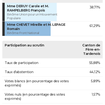
Mme DERUY Carole et M.
38,71%
RAMPELBERG François
Binôme Union pour un Mouvement
Populaire
Mme CHEVET Mireille et M. LEPAGE
61,29%
Romain
Binôme Front National
Participation au scrutin
Canton de
Fère-en-
Tardenois
Taux de participation
55,88%
Taux d'abstention
44,12%
Votes blancs (en pourcentage des votes
5,89%
exprimés)
Votes nuls (en pourcentage des votes
1,57%
exprimés)