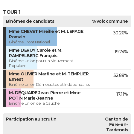
TOUR 1
Binômes de candidats
% voix commune
Mme CHEVET Mireille et M. LEPAGE
30,26%
Romain
Binôme Front National
Mme DERUY Carole et M.
19,74%
RAMPELBERG François
Binôme Union pour un Mouvement
Populaire
Mme OLIVIER Martine et M. TEMPLIER
32,89%
Ernest
Binôme Union Démocrates et Indépendants
M. DEQUAIRE Jean-Pierre et Mme
17,11%
POTIN Marie-Jeanne
Binôme Union de la Gauche
Participation au scrutin
Canton de
Fère-en-
Tardenois