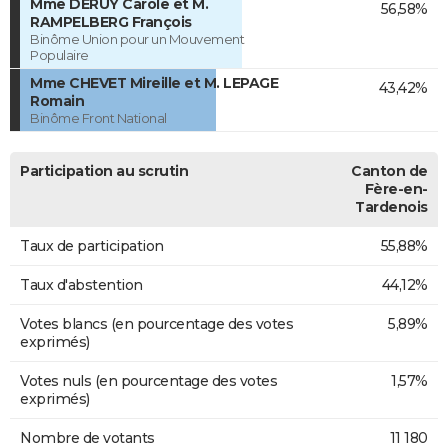
Mme DERUY Carole et M.
56,58%
RAMPELBERG François
Binôme Union pour un Mouvement
Populaire
Mme CHEVET Mireille et M. LEPAGE
43,42%
Romain
Binôme Front National
Participation au scrutin
Canton de
Fère-en-
Tardenois
Taux de participation
55,88%
Taux d'abstention
44,12%
Votes blancs (en pourcentage des votes
5,89%
exprimés)
Votes nuls (en pourcentage des votes
1,57%
exprimés)
Nombre de votants
11 180