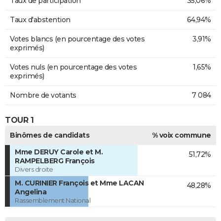
Taux de participation
35,06%
Taux d'abstention
64,94%
Votes blancs (en pourcentage des votes
3,91%
exprimés)
Votes nuls (en pourcentage des votes
1,65%
exprimés)
Nombre de votants
7 084
TOUR 1
Binômes de candidats
% voix commune
Mme DERUY Carole et M.
51,72%
RAMPELBERG François
Divers droite
M. CURINIER François et Mme LACAN
48,28%
Angelina
Rassemblement National