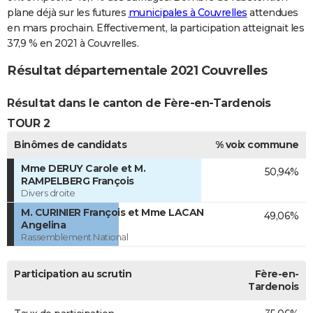
plane déjà sur les futures
municipales à Couvrelles
attendues
en mars prochain. Effectivement, la participation atteignait les
37,9 % en 2021 à Couvrelles.
Résultat départementale 2021 Couvrelles
Résultat dans le canton de Fère-en-Tardenois
TOUR 2
Binômes de candidats
% voix commune
Mme DERUY Carole et M.
50,94%
RAMPELBERG François
Divers droite
M. CURINIER François et Mme LACAN
49,06%
Angelina
Rassemblement National
Participation au scrutin
Fère-en-
Tardenois