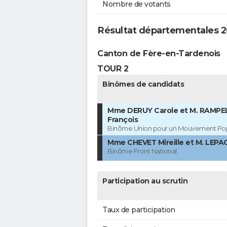
Nombre de votants
Résultat départementales 2
Canton de Fère-en-Tardenois
TOUR 2
Binômes de candidats
Mme DERUY Carole et M. RAMP
François
Binôme Union pour un Mouvement Pop
Mme CHEVET Mireille et M. LEPA
Binôme Front National
Participation au scrutin
Taux de participation