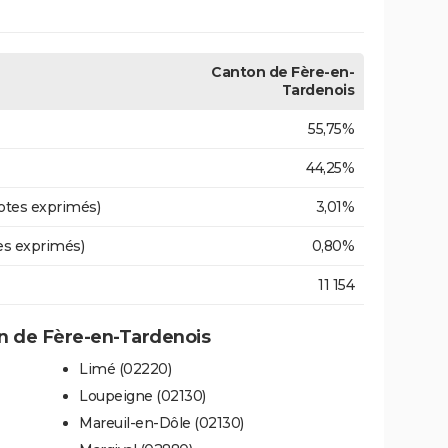
Canton de Fère-en-
Tardenois
55,75%
44,25%
otes exprimés)
3,01%
es exprimés)
0,80%
11 154
 de Fère-en-Tardenois
Limé (02220)
Loupeigne (02130)
Mareuil-en-Dôle (02130)