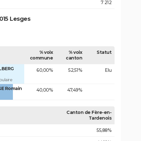
7 212
015 Lesges
% voix
% voix
Statut
commune
canton
ELBERG
60,00%
52,51%
Elu
ulaire
GE Romain
40,00%
47,49%
Canton de Fère-en-
Tardenois
55,88%