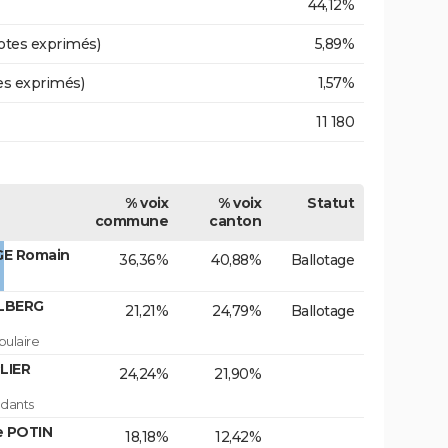
44,12%
otes exprimés)
5,89%
es exprimés)
1,57%
11 180
% voix
% voix
Statut
commune
canton
GE Romain
36,36%
40,88%
Ballotage
ELBERG
21,21%
24,79%
Ballotage
ulaire
LIER
24,24%
21,90%
dants
e POTIN
18,18%
12,42%