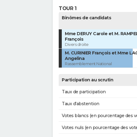
TOUR 1
Binômes de candidats
Mme DERUY Carole et M. RAMP
François
Divers droite
M. CURINIER François et Mme L
Angelina
Rassemblement National
Participation au scrutin
Taux de participation
Taux d'abstention
Votes blancs (en pourcentage des v
Votes nuls (en pourcentage des vot