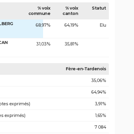
% voix
% voix
Statut
commune
canton
ELBERG
68,97%
64,19%
Elu
ACAN
31,03%
35,81%
Fère-en-Tardenois
35,06%
64,94%
otes exprimés)
3,91%
es exprimés)
1,65%
7 084