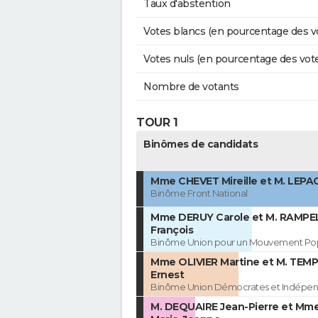
Taux d'abstention
Votes blancs (en pourcentage des v
Votes nuls (en pourcentage des vot
Nombre de votants
TOUR 1
Binômes de candidats
Mme CHEVET Mireille et M. LEPA
Binôme Front National
Mme DERUY Carole et M. RAMP
François
Binôme Union pour un Mouvement Pop
Mme OLIVIER Martine et M. TEMP
Ernest
Binôme Union Démocrates et Indépen
M. DEQUAIRE Jean-Pierre et Mm