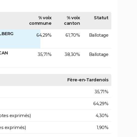
% voix
% voix
Statut
commune
canton
ELBERG
64,29%
61,70%
Ballotage
ACAN
35,71%
38,30%
Ballotage
Fère-en-Tardenois
35,71%
64,29%
otes exprimés)
4,30%
es exprimés)
1,90%