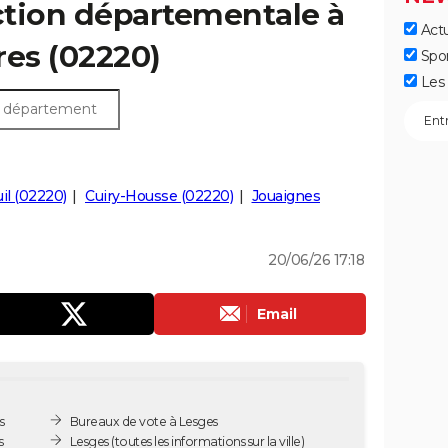
ection départementale à
Actu
fres (02220)
Spo
Les 
il (02220)
Cuiry-Housse (02220)
Jouaignes
20/06/26 17:18
Email
s
Bureaux de vote à Lesges
s
Lesges
(toutes les informations sur la ville)