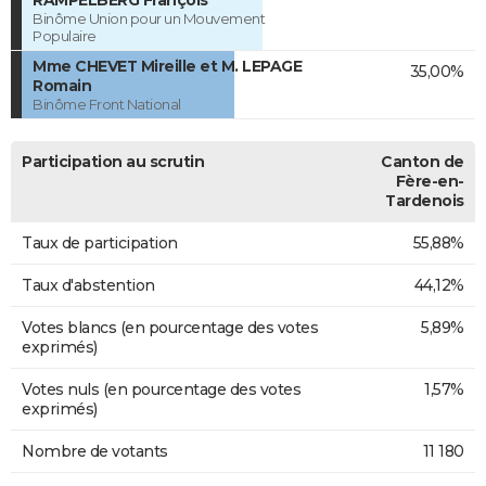
RAMPELBERG François
Binôme Union pour un Mouvement
Populaire
Mme CHEVET Mireille et M. LEPAGE
35,00%
Romain
Binôme Front National
Participation au scrutin
Canton de
Fère-en-
Tardenois
Taux de participation
55,88%
Taux d'abstention
44,12%
Votes blancs (en pourcentage des votes
5,89%
exprimés)
Votes nuls (en pourcentage des votes
1,57%
exprimés)
Nombre de votants
11 180