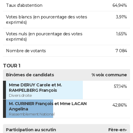
Taux d'abstention
64,94%
Votes blancs (en pourcentage des votes
3,91%
exprimés)
Votes nuls (en pourcentage des votes
1,65%
exprimés)
Nombre de votants
7 084
TOUR 1
Binômes de candidats
% voix commune
Mme DERUY Carole et M.
57,14%
RAMPELBERG François
Divers droite
M. CURINIER François et Mme LACAN
42,86%
Angelina
Rassemblement National
Participation au scrutin
Fère-en-