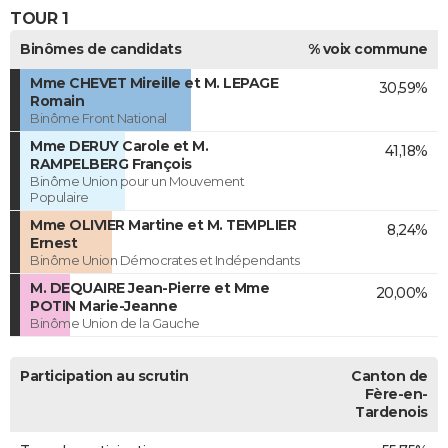
TOUR 1
Binômes de candidats
% voix commune
Mme CHEVET Mireille et M. LEPAGE
30,59%
Romain
Binôme Front National
Mme DERUY Carole et M.
41,18%
RAMPELBERG François
Binôme Union pour un Mouvement
Populaire
Mme OLIVIER Martine et M. TEMPLIER
8,24%
Ernest
Binôme Union Démocrates et Indépendants
M. DEQUAIRE Jean-Pierre et Mme
20,00%
POTIN Marie-Jeanne
Binôme Union de la Gauche
Participation au scrutin
Canton de
Fère-en-
Tardenois