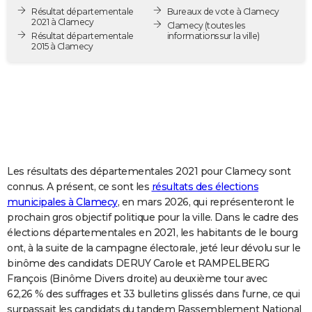
Résultat départementale
Bureaux de vote à Clamecy
City break
Voyage de noces
Climat
Destinations
Voyage nature
Forum
+
PHOTO
2021 à Clamecy
Clamecy
(toutes les
Résultat départementale
informations sur la ville)
GUIDES D'ACHAT
2015 à Clamecy
BONS PLANS
CARTE DE VOEUX
Carte Bonne année
Carte Pâques
Carte de Noël
Carte Saint-Valentin
Carte d'anniversaire
DICTIONNAIRE
Biographies
Expressions
Dictionnaire
Citations
Proverbes
PROGRAMME TV
Les résultats des départementales 2021 pour Clamecy sont
connus. A présent, ce sont les
résultats des élections
COPAINS D'AVANT
municipales à Clamecy
, en mars 2026, qui représenteront le
Se connecter
Collèges
Universités
Service militaire
S'inscrire
Lycées
Primaires
Entreprises
Avis de recherche
AVIS DE DÉCÈS
prochain gros objectif politique pour la ville. Dans le cadre des
élections départementales en 2021, les habitants de le bourg
FORUM
ont, à la suite de la campagne électorale, jeté leur dévolu sur le
binôme des candidats DERUY Carole et RAMPELBERG
Lifestyle
Sport
Television
Cinema
Bricolage
Culture
Auto
Voyage
François (Binôme Divers droite) au deuxième tour avec
62,26 % des suffrages et 33 bulletins glissés dans l'urne, ce qui
surpassait les candidats du tandem Rassemblement National