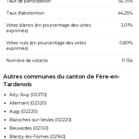
Taux de participation
55,75%
Taux d'abstention
44,25%
Votes blancs (en pourcentage des votes
3,01%
exprimés)
Votes nuls (en pourcentage des votes
0,80%
exprimés)
Nombre de votants
11 154
Autres communes du canton de Fère-en-
Tardenois
Aizy-Jouy (02370)
Allemant (02320)
Augy (02220)
Bazoches-sur-Vesles (02220)
Beuvardes (02130)
Blanzy-lès-Fismes (02160)