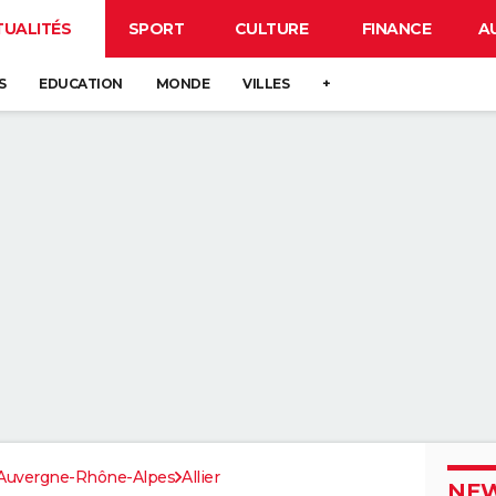
TUALITÉS
SPORT
CULTURE
FINANCE
A
S
EDUCATION
MONDE
VILLES
+
Auvergne-Rhône-Alpes
Allier
NEW