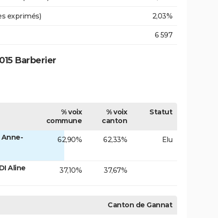
es exprimés)
2,03%
6 597
015 Barberier
% voix
% voix
Statut
commune
canton
 Anne-
62,90%
62,33%
Elu
I Aline
37,10%
37,67%
Canton de Gannat