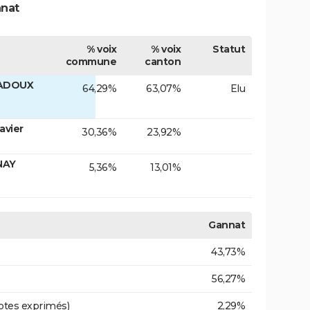
nnat
% voix
% voix
Statut
commune
canton
ZADOUX
64,29%
63,07%
Elu
avier
30,36%
23,92%
NAY
5,36%
13,01%
Gannat
43,73%
56,27%
otes exprimés)
2,29%