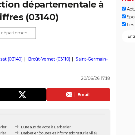
ection départementale à
Actu
iffres (03140)
Spo
Les 
sat (03140)
Broût-Vernet (03110)
Saint-Germain-
20/06/26 17:18
Email
rier
Bureaux de vote à Barberier
rier
Barberier
(toutes les informations sur la ville)