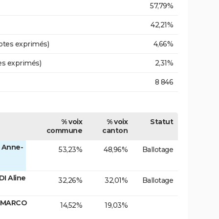
57,79%
42,21%
otes exprimés)
4,66%
es exprimés)
2,31%
8 846
% voix
% voix
Statut
commune
canton
 Anne-
53,23%
48,96%
Ballotage
I Aline
32,26%
32,01%
Ballotage
N MARCO
14,52%
19,03%