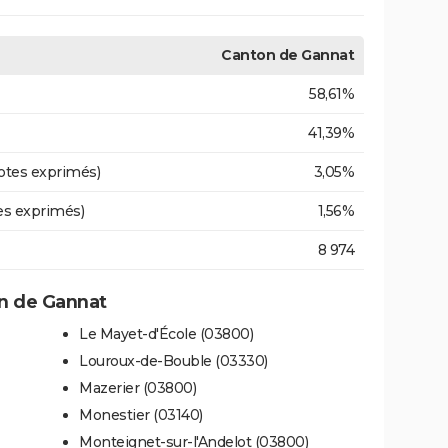
Canton de Gannat
58,61%
41,39%
otes exprimés)
3,05%
es exprimés)
1,56%
8 974
n de Gannat
Le Mayet-d'École (03800)
Louroux-de-Bouble (03330)
Mazerier (03800)
Monestier (03140)
Monteignet-sur-l'Andelot (03800)