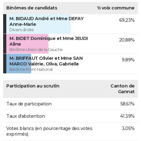
Binômes de candidats
% voix commune
M. BIDAUD André et Mme DEFAY
69,23%
Anne-Marie
Divers droite
M. BIDET Dominique et Mme JEUDI
20,88%
Aline
Binôme Union de la Gauche
M. BRIFFAUT Olivier et Mme SAN
9,89%
MARCO Valérie, Oliva, Gabrielle
Binôme Front National
Participation au scrutin
Canton de
Gannat
Taux de participation
58,61%
Taux d'abstention
41,39%
Votes blancs (en pourcentage des votes
3,05%
exprimés)