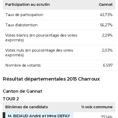
Participation au scrutin
Gannat
Taux de participation
43,73%
Taux d'abstention
56,27%
Votes blancs (en pourcentage des votes
2,29%
exprimés)
Votes nuls (en pourcentage des votes
2,03%
exprimés)
Nombre de votants
6 597
Résultat départementales 2015 Charroux
Canton de Gannat
TOUR 2
Binômes de candidats
% voix commune
M. BIDAUD André et Mme DEFAY
77,14%