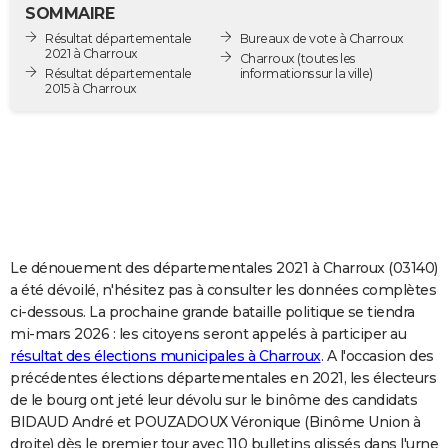
SOMMAIRE
City break
Voyage de noces
Climat
Destinations
Voyage nature
Forum
+
PHOTO
Résultat départementale
Bureaux de vote à Charroux
2021 à Charroux
Charroux
(toutes les
GUIDES D'ACHAT
Résultat départementale
informations sur la ville)
2015 à Charroux
BONS PLANS
CARTE DE VOEUX
Carte Bonne année
Carte Pâques
Carte de Noël
Carte Saint-Valentin
Carte d'anniversaire
DICTIONNAIRE
Biographies
Expressions
Dictionnaire
Citations
Proverbes
PROGRAMME TV
Le dénouement des départementales 2021 à Charroux (03140)
COPAINS D'AVANT
a été dévoilé, n'hésitez pas à consulter les données complètes
Se connecter
Collèges
Universités
Service militaire
S'inscrire
Lycées
Primaires
Entreprises
Avis de recherche
AVIS DE DÉCÈS
ci-dessous. La prochaine grande bataille politique se tiendra
mi-mars 2026 : les citoyens seront appelés à participer au
FORUM
résultat des élections municipales à Charroux
. A l'occasion des
précédentes élections départementales en 2021, les électeurs
Lifestyle
Sport
Television
Cinema
Bricolage
Culture
Auto
Voyage
de le bourg ont jeté leur dévolu sur le binôme des candidats
BIDAUD André et POUZADOUX Véronique (Binôme Union à
droite) dès le premier tour avec 110 bulletins glissés dans l'urne