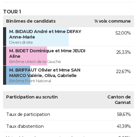
TOUR 1
Binômes de candidats
% voix commune
M. BIDAUD André et Mme DEFAY
52,00%
Anne-Marie
Divers droite
M. BIDET Dominique et Mme JEUDI
25,33%
Aline
Binôme Union de la Gauche
M. BRIFFAUT Olivier et Mme SAN
22,67%
MARCO Valérie, Oliva, Gabrielle
Binôme Front National
Participation au scrutin
Canton de
Gannat
Taux de participation
58,61%
Taux d'abstention
41,39%