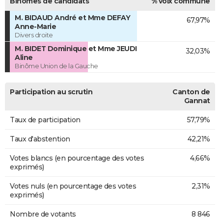
Binômes de candidats
% voix commune
M. BIDAUD André et Mme DEFAY
67,97%
Anne-Marie
Divers droite
M. BIDET Dominique et Mme JEUDI
32,03%
Aline
Binôme Union de la Gauche
Participation au scrutin
Canton de
Gannat
Taux de participation
57,79%
Taux d'abstention
42,21%
Votes blancs (en pourcentage des votes
4,66%
exprimés)
Votes nuls (en pourcentage des votes
2,31%
exprimés)
Nombre de votants
8 846