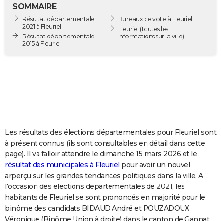
SOMMAIRE
City break
Voyage de noces
Climat
Destinations
Voyage nature
Forum
+
PHOTO
Résultat départementale
Bureaux de vote à Fleuriel
2021 à Fleuriel
Fleuriel
(toutes les
GUIDES D'ACHAT
Résultat départementale
informations sur la ville)
2015 à Fleuriel
BONS PLANS
CARTE DE VOEUX
Carte Bonne année
Carte Pâques
Carte de Noël
Carte Saint-Valentin
Carte d'anniversaire
DICTIONNAIRE
Biographies
Expressions
Dictionnaire
Citations
Proverbes
PROGRAMME TV
Les résultats des élections départementales pour Fleuriel sont
COPAINS D'AVANT
à présent connus (ils sont consultables en détail dans cette
Se connecter
Collèges
Universités
Service militaire
S'inscrire
Lycées
Primaires
Entreprises
Avis de recherche
AVIS DE DÉCÈS
page). Il va falloir attendre le dimanche 15 mars 2026 et le
résultat des municipales à Fleuriel
pour avoir un nouvel
FORUM
arperçu sur les grandes tendances politiques dans la ville. A
l'occasion des élections départementales de 2021, les
Lifestyle
Sport
Television
Cinema
Bricolage
Culture
Auto
Voyage
habitants de Fleuriel se sont prononcés en majorité pour le
binôme des candidats BIDAUD André et POUZADOUX
Véronique (Binôme Union à droite) dans le canton de Gannat