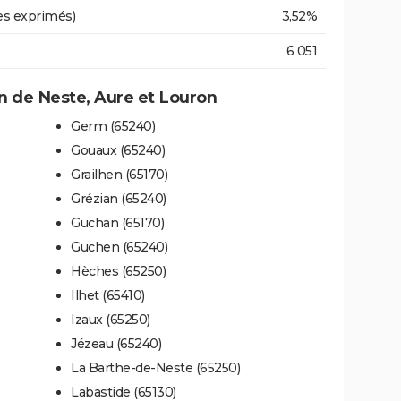
es exprimés)
3,52%
6 051
 de Neste, Aure et Louron
Germ (65240)
Gouaux (65240)
Grailhen (65170)
Grézian (65240)
Guchan (65170)
Guchen (65240)
Hèches (65250)
Ilhet (65410)
Izaux (65250)
Jézeau (65240)
La Barthe-de-Neste (65250)
Labastide (65130)