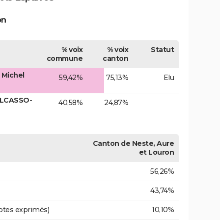
on
% voix
% voix
Statut
commune
canton
 Michel
59,42%
75,13%
Elu
ELCASSO-
40,58%
24,87%
Canton de Neste, Aure
et Louron
56,26%
43,74%
otes exprimés)
10,10%