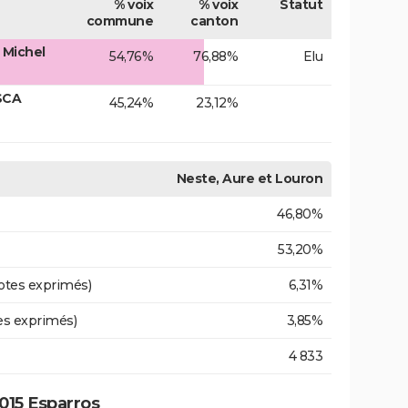
% voix
% voix
Statut
commune
canton
 Michel
54,76%
76,88%
Elu
SCA
45,24%
23,12%
Neste, Aure et Louron
46,80%
53,20%
otes exprimés)
6,31%
es exprimés)
3,85%
4 833
015 Esparros