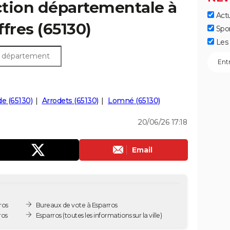
ection départementale à
Actu
ffres (65130)
Spo
Les 
e (65130)
Arrodets (65130)
Lomné (65130)
20/06/26 17:18
Email
ros
Bureaux de vote à Esparros
ros
Esparros
(toutes les informations sur la ville)