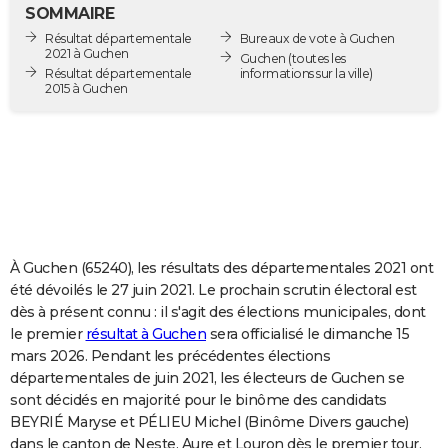
SOMMAIRE
City break
Voyage de noces
Climat
Destinations
Voyage nature
Forum
+
PHOTO
Résultat départementale
Bureaux de vote à Guchen
2021 à Guchen
Guchen
(toutes les
GUIDES D'ACHAT
Résultat départementale
informations sur la ville)
2015 à Guchen
BONS PLANS
CARTE DE VOEUX
Carte Bonne année
Carte Pâques
Carte de Noël
Carte Saint-Valentin
Carte d'anniversaire
DICTIONNAIRE
Biographies
Expressions
Dictionnaire
Citations
Proverbes
PROGRAMME TV
À Guchen (65240), les résultats des départementales 2021 ont
COPAINS D'AVANT
été dévoilés le 27 juin 2021. Le prochain scrutin électoral est
Se connecter
Collèges
Universités
Service militaire
S'inscrire
Lycées
Primaires
Entreprises
Avis de recherche
AVIS DE DÉCÈS
dès à présent connu : il s'agit des élections municipales, dont
le premier
résultat à Guchen
sera officialisé le dimanche 15
FORUM
mars 2026. Pendant les précédentes élections
départementales de juin 2021, les électeurs de Guchen se
Lifestyle
Sport
Television
Cinema
Bricolage
Culture
Auto
Voyage
sont décidés en majorité pour le binôme des candidats
BEYRIÉ Maryse et PÉLIEU Michel (Binôme Divers gauche)
dans le canton de Neste, Aure et Louron dès le premier tour.