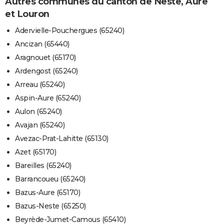
Autres communes du canton de Neste, Aure
et Louron
Adervielle-Pouchergues (65240)
Ancizan (65440)
Aragnouet (65170)
Ardengost (65240)
Arreau (65240)
Aspin-Aure (65240)
Aulon (65240)
Avajan (65240)
Avezac-Prat-Lahitte (65130)
Azet (65170)
Bareilles (65240)
Barrancoueu (65240)
Bazus-Aure (65170)
Bazus-Neste (65250)
Beyrède-Jumet-Camous (65410)