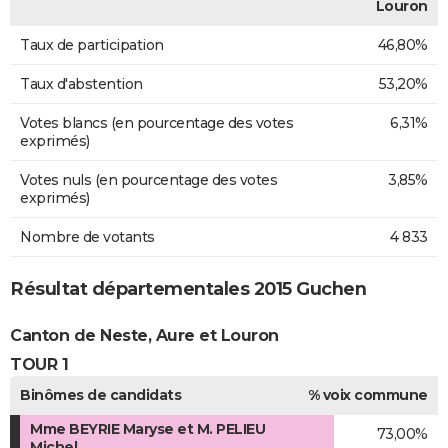
Louron
Taux de participation
46,80%
Taux d'abstention
53,20%
Votes blancs (en pourcentage des votes
6,31%
exprimés)
Votes nuls (en pourcentage des votes
3,85%
exprimés)
Nombre de votants
4 833
Résultat départementales 2015 Guchen
Canton de Neste, Aure et Louron
TOUR 1
Binômes de candidats
% voix commune
Mme BEYRIE Maryse et M. PELIEU
73,00%
Michel