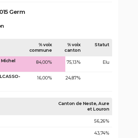
2015 Germ
on
% voix
% voix
Statut
commune
canton
 Michel
84,00%
75,13%
Elu
ELCASSO-
16,00%
24,87%
Canton de Neste, Aure
et Louron
56,26%
43,74%