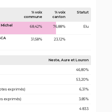
% voix
% voix
Statut
commune
canton
 Michel
68,42%
76,88%
Elu
SCA
31,58%
23,12%
Neste, Aure et Louron
46,80%
53,20%
otes exprimés)
6,31%
es exprimés)
3,85%
4 833