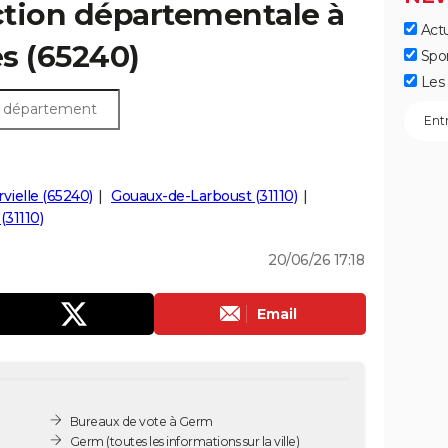
ection départementale à
Actu
es (65240)
Spo
Les 
vielle (65240)
Gouaux-de-Larboust (31110)
(31110)
20/06/26 17:18
Email
Bureaux de vote à Germ
Germ
(toutes les informations sur la ville)