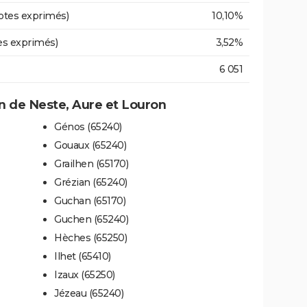
otes exprimés)
10,10%
es exprimés)
3,52%
6 051
 de Neste, Aure et Louron
Génos (65240)
Gouaux (65240)
Grailhen (65170)
Grézian (65240)
Guchan (65170)
Guchen (65240)
Hèches (65250)
Ilhet (65410)
Izaux (65250)
Jézeau (65240)